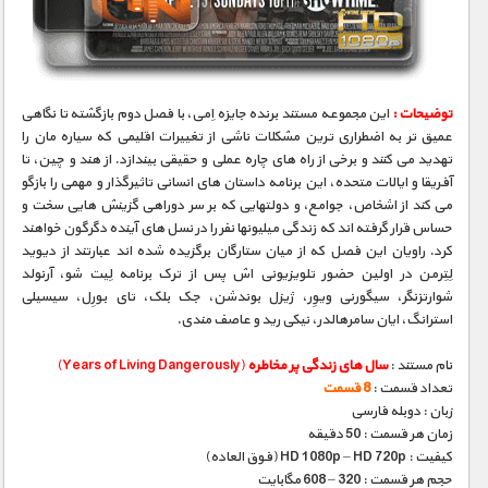
مستند های اختصاصی
توضیحات :
این مجموعه مستند برنده جایزه اِمی، با فصل دوم بازگشته تا نگاهی
عمیق تر به اضطراری ترین مشکلات ناشی از تغییرات اقلیمی که سیاره مان را
تهدید می کنند و برخی از راه های چاره عملی و حقیقی بیندازد. از هند و چین، تا
آفریقا و ایالات متحده، این برنامه داستان های انسانی تاثیرگذار و مهمی را بازگو
می کند از اشخاص، جوامع، و دولتهایی که بر سر دوراهی گزینش هایی سخت و
حساس قرار گرفته اند که زندگی میلیونها نفر را در نسل های آینده دگرگون خواهند
کرد. راویان این فصل که از میان ستارگان برگزیده شده اند عبارتند از دیوید
لِتِرمن در اولین حضور تلویزیونی اش پس از ترک برنامه لِیت شو، آرنولد
شوارتزنگر، سیگورنی ویوِر، ژیزل بوندشن، جک بلک، تای بورِل، سیسیلی
استرانگ، ایان سامرهالدر، نیکی رید و عاصف مندی.
نام مستند :
سال های زندگی پر مخاطره
(Years of Living Dangerously)
تعداد قسمت :
8 قسمت
زبان : دوبله فارسی
زمان هر قسمت : 50 دقیقه
کیفیت : HD 1080p – HD 720p (فوق العاده)
حجم هر قسمت : 320 – 608 مگابایت