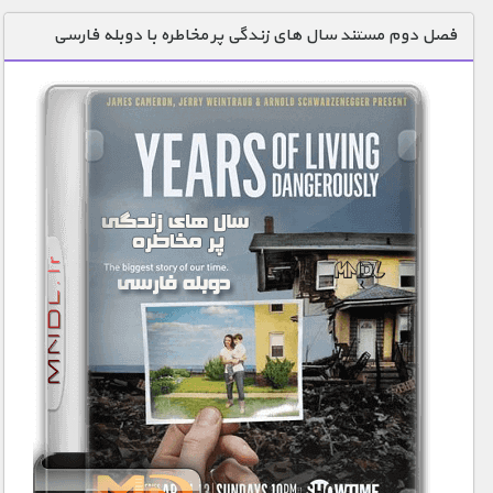
دنیای خوراکی ها
فصل دوم مستند سال های زندگی پر مخاطره با دوبله فارسی
زمین شناسی / محیط زیست
سازه/ معماری/ مهندسی
سرگرمی
شناخت کودکان
طبیعت
علم و فناوری
فرهنگ / هنر
کیهان / نجوم
گردشگری
ماورایی
مسابقات / ورزشی