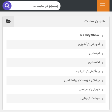
عناوين سايت
Reality Show
آموزشی / آشپزی
اجتماعی
اقتصادی
بیوگرافی / تاریخچه
پزشکی / زیست / روانشناسی
تاریخی / سیاسی
حوادث / جنایی
حیوانات