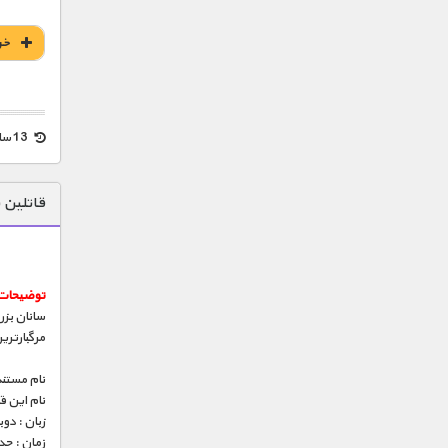
خر
13 سال قبل
قاتلین ب
توضیحات 
سانان بزر
مرگبارتری
نام مستند
نام این 
زبان : دو
زمان : حدود 45 