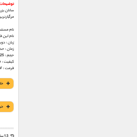
توضیحات 
سانان بزر
مرگبارتری
نام مستند
نام این 
زبان : دو
زمان : حدود 45 
حجم : 225 مگابایت
کیفیت : 576p (عالی)
فرمت : MKV
خل
خر
13 سال قبل