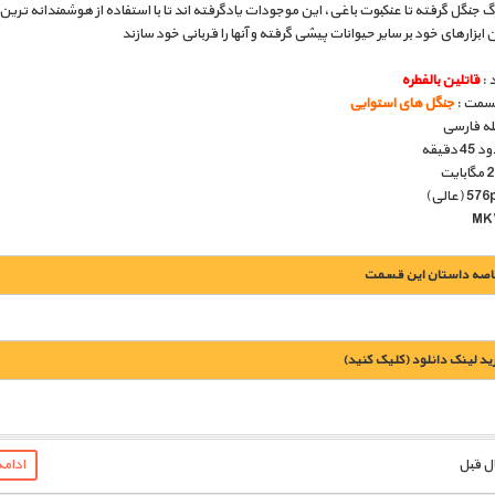
گ جنگل گرفته تا عنکبوت باغی، این موجودات یادگرفته اند تا با استفاده از هوشمندانه ترین 
ن ابزارهای خود بر سایر حیوانات پیشی گرفته و آنها را قربانی خود سازند
 :
قاتلین بالفطره
قسمت :
جنگل های استوایی
بله فارسی
دقیقه
اصه داستان این قسمت
يد لينک دانلود (کليک کنيد)
1900 تومان – خريد لينک دانلود (افزودن به سبد خريد)
ادام