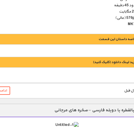
دقیقه
اصه داستان این قسمت
يد لينک دانلود (کليک کنيد)
1900 تومان – خريد لينک دانلود (افزودن به سبد خريد)
ادام
بالفطره با دوبله فارسی – صخره های مرجانی