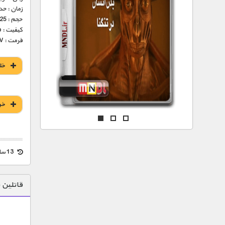
مستند های اختصاصی
زمان : حدود 45 
حجم : 225 مگابایت
کیفیت : 576p (عالی)
فرمت : MKV
خل
خر
13 سال قبل
قاتلین 