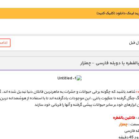
يد لينک دانلود (کليک کنيد)
1900 تومان – خريد لينک دانلود (افزودن به سبد خريد)
ادام
الفطره با دوبله فارسی – چمنزار
:
شاهد باشید که چگونه برخی حیوانات و حشرات به ماهرترین قاتلان دنیا تبدیل شده اند. گ
گ جنگل گرفته تا عنکبوت باغی، این موجودات یادگرفته اند تا با استفاده از هوشمندانه ترین 
ن ابزارهای خود بر سایر حیوانات پیشی گرفته و آنها را قربانی خود سازند
 :
قاتلین بالفطره
قسمت :
چمنزار
بله فارسی
دقیقه