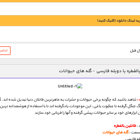
يد لينک دانلود (کليک کنيد)
1900 تومان – خريد لينک دانلود (افزودن به سبد خريد)
ادام
بالفطره با دوبله فارسی – گله های حیوانات
:
شاهد باشید که چگونه برخی حیوانات و حشرات به ماهرترین قاتلان دنیا تبدیل شده اند. گ
گ جنگل گرفته تا عنکبوت باغی، این موجودات یادگرفته اند تا با استفاده از هوشمندانه ترین 
ن ابزارهای خود بر سایر حیوانات پیشی گرفته و آنها را قربانی خود سازند
 :
قاتلین بالفطره
قسمت :
گله های حیوانات
بله فارسی