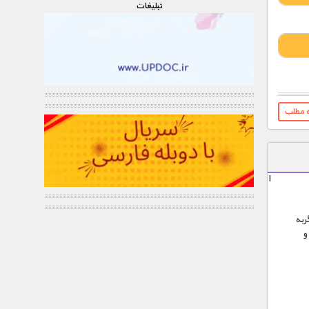
تبليغات
ه مطلب
ا
ربه
و