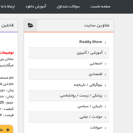
صفحه نخست
سوالات متداول
آموزش دانلود
ارتباط با ما
عناوين سايت
قاتلین 
Reality Show
توضیحات 
آموزشی / آشپزی
سانان بزر
اجتماعی
مرگبارتری
اقتصادی
نام مستند
نام این 
بیوگرافی / تاریخچه
زبان : دو
پزشکی / زیست / روانشناسی
زمان : حدود 45 
حجم : 225 مگابایت
تاریخی / سیاسی
کیفیت : 576p (عالی)
فرمت : MKV
حوادث / جنایی
حیوانات
خل