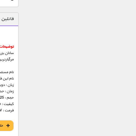
قاتلین 
توضیحات 
سانان بزر
مرگبارتری
نام مستند
نام این 
زبان : دو
زمان : حدود 45 
حجم : 225 مگابایت
کیفیت : 576p (عالی)
فرمت : MKV
خل