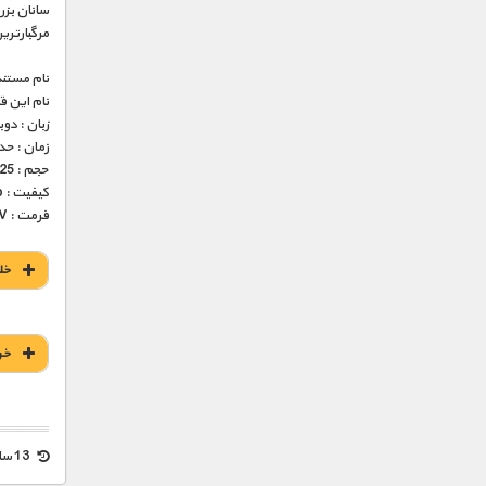
سانان بزر
مرگبارتری
نام مستند
نام این 
زبان : دو
زمان : حدود 45 
حجم : 225 مگابایت
کیفیت : 576p (عالی)
فرمت : MKV
خل
خر
13 سال قبل