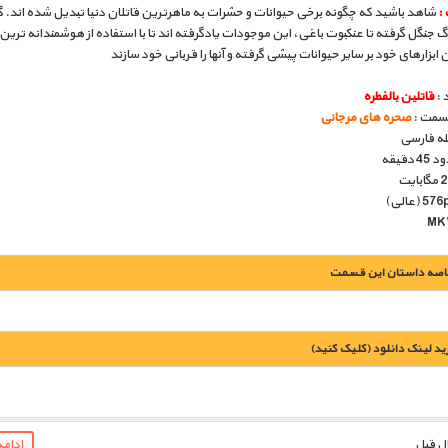
:
شاهد باشید که چگونه برخی حیوانات و حشرات به ماهرترین قاتلان دنیا تبدیل شده اند. گ
گ جنگل گرفته تا عنکبوت باغی، این موجودات یادگرفته اند تا با استفاده از هوشمندانه ترین 
ن ابزارهای خود بر سایر حیوانات پیشی گرفته و آنها را قربانی خود سازند
 :
قاتلین بالفطره
قسمت :
صحره های مرجانی
بله فارسی
دقیقه
اصه داستان این قسمت
يد لينک دانلود (کليک کنيد)
1900 تومان – خريد لينک دانلود (افزودن به سبد خريد)
ادام