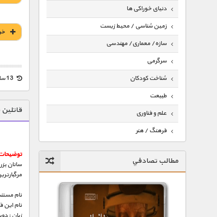
دنیای خوراکی ها
زمین شناسی / محیط زیست
خر
سازه/ معماری/ مهندسی
سرگرمی
13 سال قبل
شناخت کودکان
طبیعت
قاتلین 
علم و فناوری
فرهنگ / هنر
کیهان / نجوم
توضیحات 
مطالب تصادفي
سانان بزر
گردشگری
مرگبارتری
ماورایی
نام مستند
مسابقات / ورزشی
نام این 
زبان : دو