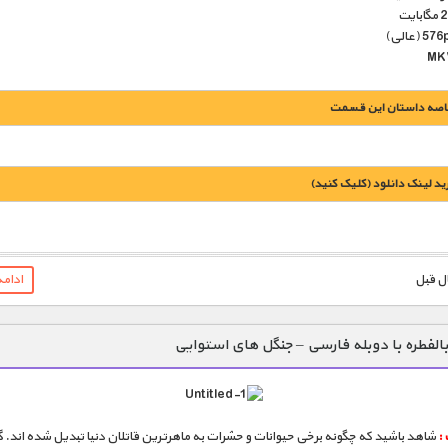
اصه داستان این قسمت
يد لينک دانلود (کليک کنيد)
1900 تومان – خريد لينک دانلود (افزودن به سبد خريد)
ادام
بالفطره با دوبله فارسی – جنگل های استوایی
:
شاهد باشید که چگونه برخی حیوانات و حشرات به ماهرترین قاتلان دنیا تبدیل شده اند. گ