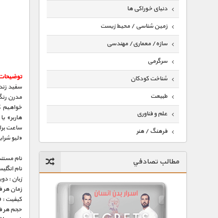
دنیای خوراکی ها
زمین شناسی / محیط زیست
سازه/ معماری/ مهندسی
سرگرمی
توضیحات
شناخت کودکان
سفید زندگ
طبیعت
مدرن رنگ‌
خواهیم کر
علم و فناوری
ساعت برای
فرهنگ / هنر
«لیو شرای
کیهان / نجوم
نام مستند
مطالب تصادفي
گردشگری
نام انگلی
زبان : دو
ماورایی
زمان هر قسمت 
کیفیت : HD 1080p – HD 720p (فوق العاده)
مسابقات / ورزشی
حجم هر قسمت : 286