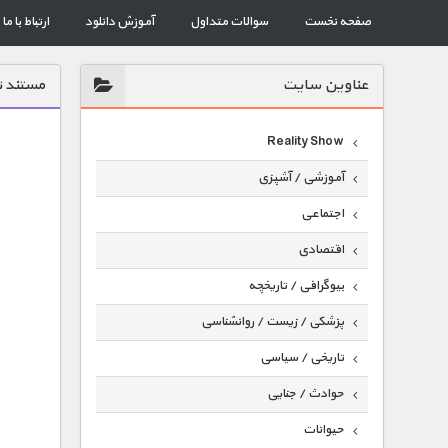
صفحه نخست
سوالات متداول
آموزش دانلود
ارتباط با ما
عناوين سايت
مستند ت
Reality Show
آموزشی / آشپزی
اجتماعی
اقتصادی
بیوگرافی / تاریخچه
پزشکی / زیست / روانشناسی
تاریخی / سیاسی
حوادث / جنایی
حیوانات