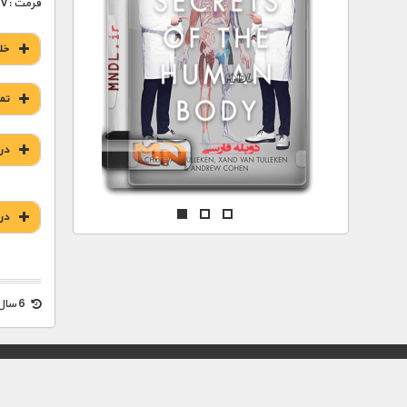
مستند های اختصاصی
فرمت :MKV
خل
تم
در
در
6 سال قبل
© تمامی حقوق این وب سایت برای "MNDL" محفوظ میباشد.