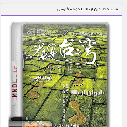
دنیای خوراکی ها
مستند تایوان از بالا با دوبله فارسی
زمین شناسی / محیط زیست
سازه/ معماری/ مهندسی
سرگرمی
شناخت کودکان
طبیعت
علم و فناوری
فرهنگ / هنر
کیهان / نجوم
گردشگری
ماورایی
مسابقات / ورزشی