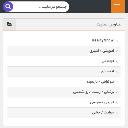
عناوين سايت
Reality Show
آموزشی / آشپزی
اجتماعی
اقتصادی
بیوگرافی / تاریخچه
پزشکی / زیست / روانشناسی
تاریخی / سیاسی
حوادث / جنایی
حیوانات