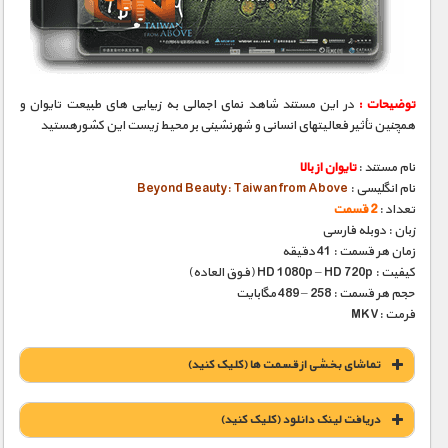
مستند های اختصاصی
توضیحات :
در این مستند شاهد نمای اجمالی به زیبایی های طبیعت تایوان و
همچنین تأثیر فعالیتهای انسانی و شهرنشینی بر محیط زیست این کشورهستید
نام مستند :
تایوان از بالا
نام انگلیسی :
Beyond Beauty: Taiwan from Above
تعداد :
2 قسمت
زبان : دوبله فارسی
زمان هر قسمت : 41 دقیقه
کیفیت : HD 1080p – HD 720p (فوق العاده)
حجم هر قسمت : 258 – 489 مگابایت
فرمت :MKV
تماشای بخشی از قسمت ها (کلیک کنید)
دریافت لينک دانلود (کليک کنيد)