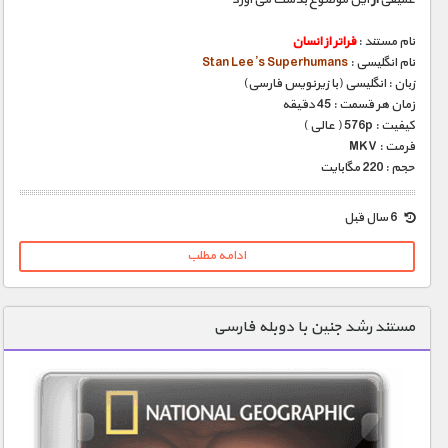
نام مستند :
فراتر از انسان
نام انگلیسی :
Stan Lee’s Superhumans
زبان : انگلیسی (با زیرنویس فارسی)
زمان هر قسمت : 45 دقیقه
کیفیت : 576p ( عالی )
فرمت : MKV
حجم : 220 مگابایت
6 سال قبل
ادامه مطلب
مستند رشد جنین با دوبله فارسی