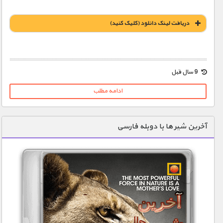
دریافت لينک دانلود (کليک کنيد)
1900 تومان – آتش سوزی در ماشین - تصادف قایق (افزودن به سبد خرید)
9 سال قبل
ادامه مطلب
1900 تومان – غرق شدن ماشین - رو درو شدن با مار زندگی (افزودن به سبد خريد)
آخرین شیر ها با دوبله فارسی
1900 تومان – نشت گاز - سوختگی (افزودن به سبد خريد)
1900 تومان – راننده پرخاشگر - ازدحام جمعیت
1900 تومان – سانحه با دوچرخه کوهستان - تعقیب و گریز (افزودن به سبد خريد)
1900 تومان – در دام فریزر(افزودن به سبد خريد)