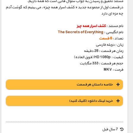
مستند تحقیق و رسیدن به جواب سئوال هایی است که همه داریم.
در قسمت اول از مجموعه جدید « کشف اسرار همه چیز»، می بینیم که گوشت آدم
چه مزه ای دارد
نام مستند :
کشف اسرار همه چیز
نام انگلیسی :
The Secrets of Everything
تعداد :
6 قسمت
زبان : دوبله فارسی
زمان هر قسمت : 28 دقیقه
کیفیت : HD 1080p (فوق العاده)
حجم هر قسمت : 333 مگابایت
فرمت : MKV
خلاصه داستان هر قسمت
خريد لينک دانلود (کليک کنيد)
1900 تومان – مزه گوشت انسان (افزودن به سبد خريد)
7 سال قبل