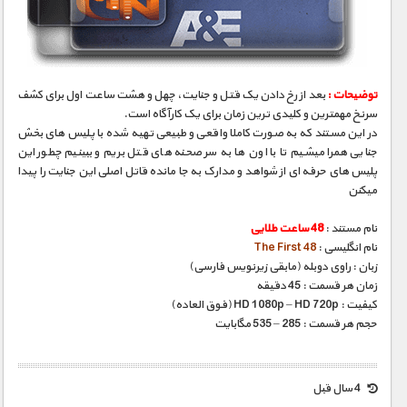
مستند های اختصاصی
توضیحات :
بعد از رخ دادن یک قتل و جنایت، چهل و هشت ساعت اول برای کشف
سرنخ مهمترین و کلیدی ترین زمان برای یک کارآگاه است.
در این مستند که به صورت کاملا واقعی و طبیعی تهیه شده با پلیس های بخش
جنایی همرا میشیم تا با اون ها به سر صحنه های قتل بریم و ببینیم چطور این
پلیس های حرفه ای از شواهد و مدارک به جا مانده قاتل اصلی این جنایت را پیدا
میکنن
نام مستند :
48 ساعت طلایی
نام انگلیسی :
The First 48
زبان : راوی دوبله (مابقی زیرنویس فارسی)
زمان هر قسمت : 45 دقیقه
کیفیت : HD 1080p – HD 720p (فوق العاده)
حجم هر قسمت : 285 – 535 مگابایت
4 سال قبل