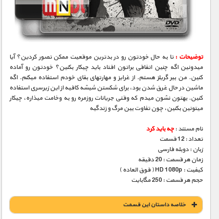
توضیحات :
تا به حال خودتون رو در بدترین موقعیت ممکن تصور کردین؟ آیا
میدونین اگه چنین اتفاقی براتون افتاد باید چیکار بکنین؟ خودتون رو آماده
کنین. من بیر گریلز هستم. از غرایز و مهارتهای بقای خودم استفاده می­کنم. اگه
ماشین در حال غرق شدن بود، برای شکستن شيشه کافیه از این زیرسری استفاده
کنین. بهتون نشون میدم که وقتی جریانات روزمره رو به وخامت میذاره، چیکار
می­تونین بکنین، چون تفاوت بین مرگ و زندگیه
نام مستند :
چه باید کرد
تعداد : 12 قسمت
زبان : دوبله فارسی
زمان هر قسمت : 20 دقیقه
کیفیت : HD 1080p ( فوق العاده )
حجم هر قسمت : 250 مگابایت
خلاصه داستان این قسمت