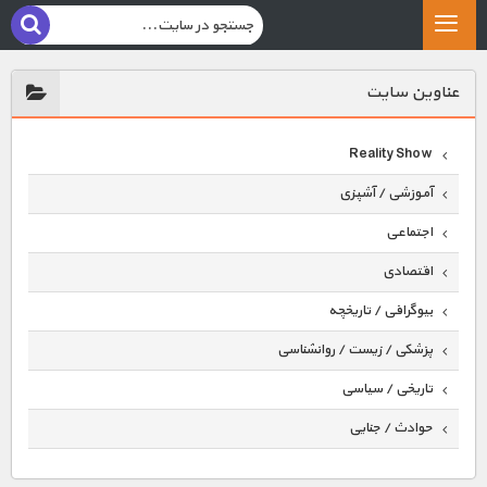
عناوين سايت
Reality Show
آموزشی / آشپزی
اجتماعی
اقتصادی
بیوگرافی / تاریخچه
پزشکی / زیست / روانشناسی
تاریخی / سیاسی
حوادث / جنایی
حیوانات