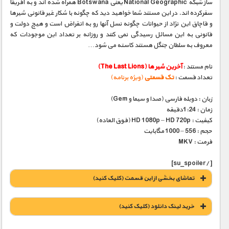
ساز شبکه National Geographic یعنی Botswana همراه شده اند و به آفریقا
سفرکرده اند. در این مستند شما خواهید دید که چگونه با شکار غیر قانونی شیرها
و قاچاق این نژاد از حیوانات چگونه نسل آنها رو به اتقراض است و هیچ دولت و
قانونی به این مسائل رسیدگی نمی کنند و روزانه بر تعداد این موجودات که
معروف به سلطان جنگل هستند کاسته می شود…
نام مستند :
آخرین شیر ها (The Last Lions)
تعداد قسمت :
تک قسمتی
(ویژه برنامه)
زبان : دوبله فارسی (صدا و سیما و Gem)
زمان : 1:24دقیقه
کیفیت : HD 1080p – HD 720p (فوق العاده)
حجم : 556 – 1000 مگابایت
فرمت : MKV
[/su_spoiler]
تماشای بخشی از این قسمت (کلیک کنید)
خريد لينک دانلود (کليک کنيد)