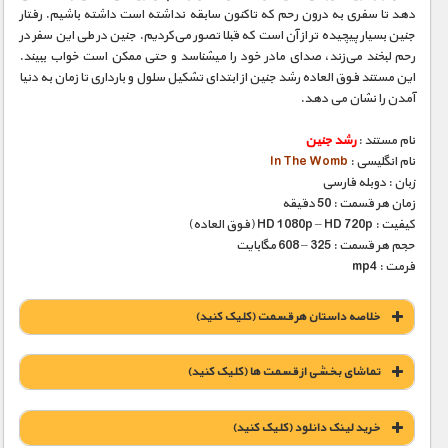
دهد تا سفری به درون رحم که تاکنون سابقه نداشته است داشته باشیم. رفتار
جنین بسیار پیچیده تر از آن است که قبلا تصور می‌کردیم. جنین در طی این سفر در
رحم لبخند می‌زند، صدای مادر خود را میشناسد و حتی ممکن است خواب ببیند.
این مستند فوق العاده رشد جنین از ابتدای تشکیل سلول و بارداری تا زمان به دنیا
آمدن را نشان می دهد.
نام مستند :
رشد جنین
نام انگلیسی :
In The Womb
زبان : دوبله فارسی
زمان هر قسمت : 50 دقیقه
کیفیت : HD 1080p – HD 720p (فوق العاده)
حجم هر قسمت : 325 – 608 مگابایت
فرمت : mp4
خلاصه داستان هر قسمت (کلیک کنید)
تماشای بخشی از قسمت ها (کلیک کنید)
خريد لينک دانلود (کليک کنيد)