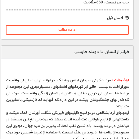
حجم هر قسمت : 330 مگابایت
4 سال قبل
ادامه مطلب
فراتر از انسان با دوبله فارسی
توضیحات :
مرد عنکبوتی، مردان ایکس و هالک. در ابرانسانهای استن لی واقعیت
دور
از
افسانه نیست. خالق ابر قهرمانهای افسانهای، دستیار مجری این مجموعه
از
برنامه ها، استن لی در پی یافتن همتایان ابر انسان زندگی واقعیست. مردمانی
که قدرتهای چشمگیرشان ریشه در این دارد که آنها به لحاظ ژنتیکی با سایرین
متفاوتند.
آزمونهای آزمایشگاهی در توضیح قابلیتهای فیزیکی شگفت آورشان کمک میکنند و
داستانهایی
از
تاریخ طولانی ثبت شده اثبات میکند که مردمانی اینچنین همیشه در
میانمان در تردد بودند. با داشتن لقب انعطاف پذیرترین مرد جهان، مجری این
مجموعه
از
برنامه ها، دیوید برونینگ اسمیت با استفاده
از
تجربه شخصی خود درک
عمیقی
از
این موضوع بدست می آورد