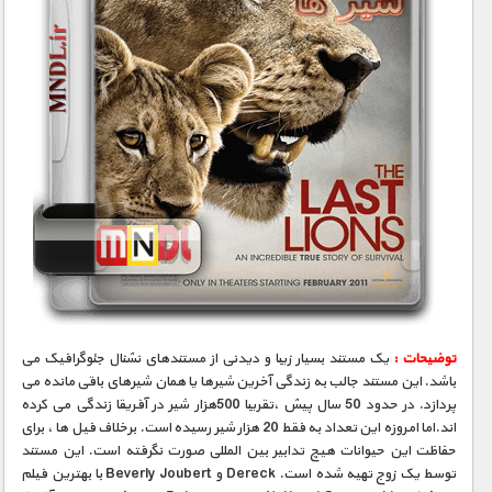
1900 تومان – سقوط آسانسور - قطع برق (افزودن به سبد خريد)
1900 تومان – ترمز بریده - حمله فیزیکی (افزودن به سبد خريد)
1900 تومان – زلزله (افزودن به سبد خريد)
1900 تومان – سرقت - فرار از ساختمان (افزودن به سبد خريد)
1900 تومان – سقوط کابل برق - حمله سگ (افزودن به سبد خريد)
توضیحات :
یک مستند بسیار زیبا و دیدنی از مستندهای نشنال جئوگرافیک می
باشد. این مستند جالب به زندگی آخرین شیرها یا همان شیرهای باقی مانده می
پردازد. در حدود 50 سال پیش ،تقریبا 500هزار شیر در آفریقا زندگی می کرده
1900 تومان – گیر کردن وسط بیابان، تارانتولا(افزودن به سبد خريد)
اند.اما امروزه این تعداد به فقط 20 هزار شیر رسیده است. برخلاف فیل ها ، برای
حفاظت این حیوانات هیچ تدابیر بین المللی صورت نگرفته است. این مستند
توسط یک زوج تهیه شده است. Dereck و Beverly Joubert با بهترین فیلم