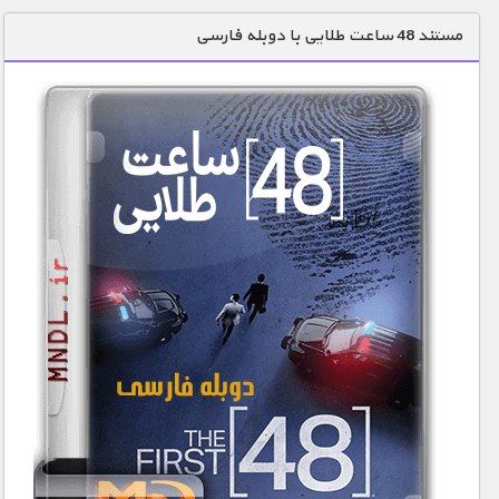
دنیای خوراکی ها
مستند 48 ساعت طلایی با دوبله فارسی
زمین شناسی / محیط زیست
سازه/ معماری/ مهندسی
سرگرمی
شناخت کودکان
طبیعت
علم و فناوری
فرهنگ / هنر
کیهان / نجوم
گردشگری
ماورایی
مسابقات / ورزشی