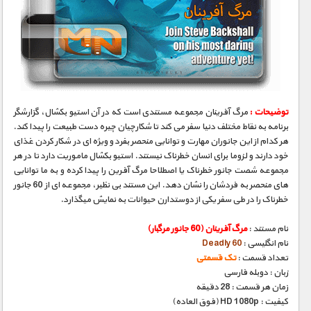
توضیحات :
مرگ آفرینان مجموعه مستندی است که در آن استیو بکشال، گزارشگر
برنامه به نقاط مختلف دنیا سفر می کند تا شکارچیان چیره دست طبیعت را پیدا کند.
هر کدام از این جانوران مهارت و توانایی منحصر بفرد و ویژه ای در شکار کردن غذای
خود دارند و لزوما برای انسان خطرناک نیستند. استیو بکشال ماموریت دارد تا در هر
مجموعه شصت جانور خطرناک یا اصطلاحا مرگ آفرین را پیدا کرده و به ما توانایی
های منحصر به فردشان را نشان دهد. این مستند بی نظیر، مجموعه ای از 60 جانور
خطرناک را در طی سفر یکی از دوستدارن حیوانات به نمایش میگذارد.
نام مستند :
مرگ آفرینان (60 جانور مرگبار)
نام انگلیسی :
Deadly 60
تعداد قسمت :
تک قسمتی
زبان : دوبله فارسی
زمان هر قسمت : 28 دقیقه
کیفیت : HD 1080p (فوق العاده)