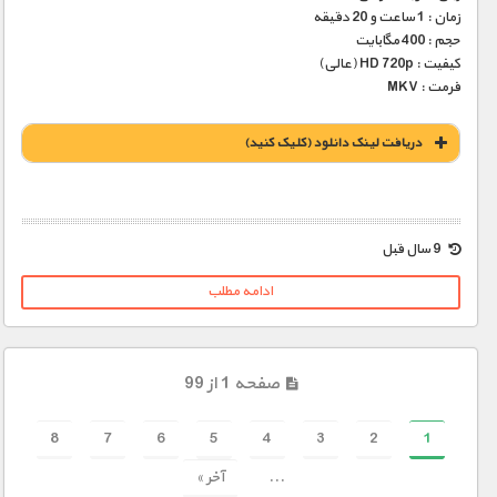
زمان : 1 ساعت و 20 دقیقه
حجم : 400 مگابایت
کیفیت : HD 720p (عالی)
فرمت : MKV
دریافت لينک دانلود (کليک کنيد)
1900 تومان – خريد لينک دانلود (افزودن به سبد خريد)
9 سال قبل
ادامه مطلب
صفحه 1 از 99
8
7
6
5
4
3
2
1
...
آخر »