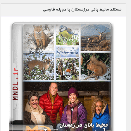
دنیای خوراکی ها
مستند محیط بانی در زمستان با دوبله فارسی
زمین شناسی / محیط زیست
سازه/ معماری/ مهندسی
سرگرمی
شناخت کودکان
طبیعت
علم و فناوری
فرهنگ / هنر
کیهان / نجوم
گردشگری
ماورایی
مسابقات / ورزشی