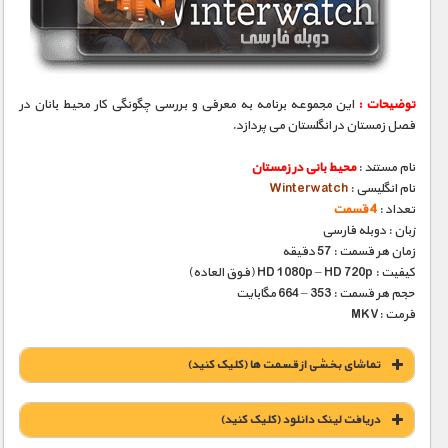
مستند های اختصاصی
توضیحات :
این مجموعه برنامه به معرفی و بررسی چگونگی کار محیط بانان در
فصل زمستان در انگلستان می پردازد.
نام مستند :
محیط بانی در زمستان
نام انگلیسی :
Winterwatch
تعداد :
4 قسمت
زبان : دوبله فارسی
زمان هر قسمت : 57 دقیقه
کیفیت : HD 1080p – HD 720p (فوق العاده)
حجم هر قسمت : 353 – 664 مگابایت
فرمت :MKV
تماشای بخشی از قسمت ها (کلیک کنید)
دریافت لينک دانلود (کليک کنيد)