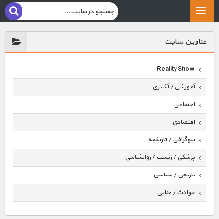
عناوين سايت
Reality Show
آموزشی / آشپزی
اجتماعی
اقتصادی
بیوگرافی / تاریخچه
پزشکی / زیست / روانشناسی
تاریخی / سیاسی
حوادث / جنایی
حیوانات