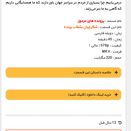
درمی‌یابیم چرا بسیاری از مردم در سراسر جهان باور دارند که ما همسایگانی داریم
که گاهی به ما سر می‌زنند.
نام مستند :
پرونده های مرموز
نام این قسمت :
شکارچیان بشقاب پرنده
زبان : دوبله فارسی
زمان : 45 دقیقه
کیفیت : 576p ( عالی )
فرمت : MKV
حجم : 220 مگابایت
خلاصه داستان این قسمت
خريد لينک دانلود (کليک کنيد)
1900 تومان – خريد لينک دانلود (افزودن به سبد خريد)
12 سال قبل