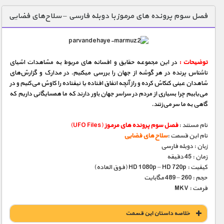
دنیای خوراکی ها
فصل سوم پرونده های مرموز با دوبله فارسی – سلاح‌های فضایی
زمین شناسی / محیط زیست
سازه/ معماری/ مهندسی
توضیحات :
در این مجموعه حقایق و افسانه‌ های مربوط به مشاهدات اشیای
سرگرمی
ناشناس پرنده در هر گوشه از جهان را بررسی میكنیم. در مدارک و گزارش‌های
شناخت کودکان
شاهدان عینی كنكاش كرده و راز آنچه اتفاق‌ افتاده یا نیفتاده را کاوش می‌كنیم و در
می‌یابیم چرا بسیاری از مردم در سراسر جهان باور دارند که ما همسایگانی داریم که
طبیعت
گاهی به ما سر می‌زنند.
علم و فناوری
نام مستند :
فصل سوم پرونده های مرموز
(UFO Files)
فرهنگ / هنر
نام این قسمت :
سلاح های فضایی
زبان : دوبله فارسی
کیهان / نجوم
زمان : 45 دقیقه
کیفیت : HD 1080p – HD 720p (فوق العاده)
گردشگری
حجم : 260 – 489 مگابایت
فرمت : MKV
ماورایی
مسابقات / ورزشی
خلاصه داستان این قسمت