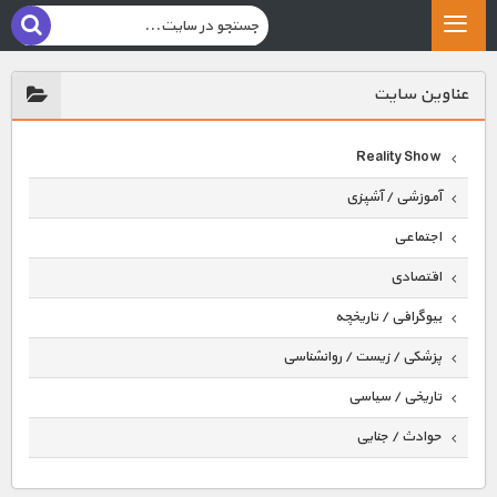
عناوين سايت
Reality Show
آموزشی / آشپزی
اجتماعی
اقتصادی
بیوگرافی / تاریخچه
پزشکی / زیست / روانشناسی
تاریخی / سیاسی
حوادث / جنایی
حیوانات