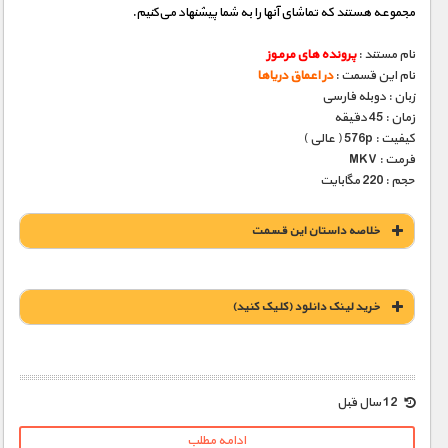
مجموعه هستند که تماشای آنها را به شما پیشنهاد می‌کنیم.
نام مستند :
پرونده های مرموز
نام این قسمت :
در اعماق دریاها
زبان : دوبله فارسی
زمان : 45 دقیقه
کیفیت : 576p ( عالی )
فرمت : MKV
حجم : 220 مگابایت
خلاصه داستان این قسمت
خريد لينک دانلود (کليک کنيد)
1900 تومان – خريد لينک دانلود (افزودن به سبد خريد)
12 سال قبل
ادامه مطلب