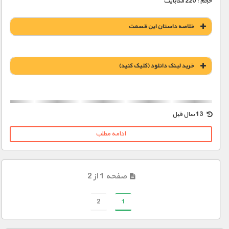
حجم : 220 مگابایت
خلاصه داستان این قسمت
خريد لينک دانلود (کليک کنيد)
1900 تومان – خريد لينک دانلود (افزودن به سبد خريد)
13 سال قبل
ادامه مطلب
صفحه 1 از 2
2
1