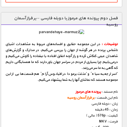
فصل دوم پرونده های مرموز با دوبله فارسی – بر فراز آسمان
روسیه
توضیحات :
در این مجموعه حقایق و افسانه‌های مربوط به مشاهدات اشیای
ناشناس پرنده در هر گوشه از جهان را بررسی می‌كنیم. در مدارک و گزارش‌های
شاهدان عینی كنكاش كرده و راز آنچه اتفاق‌ افتاده یا نیفتاده را کاوش می‌كنیم و
درمی‌یابیم چرا بسیاری از مردم در سراسر جهان باور دارند که ما همسایگانی داریم
که گاهی به ما سر می‌زنند.
‘اسرار جعبه سیاه’ و ‘مثلث برمودا در اقیانوس آرام’ هم قسمت‌هایی از این
مجموعه هستند که تماشای آنها را به شما پیشنهاد می‌کنیم.
نام مستند :
پرونده های مرموز
نام این قسمت :
بر فراز آسمان روسیه
زبان : دوبله فارسی
زمان : 45 دقیقه
کیفیت : 576p ( عالی )
فرمت : MKV