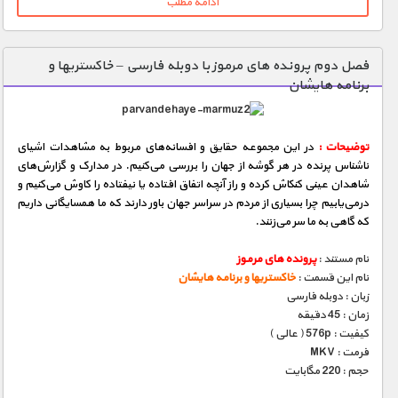
ادامه مطلب
فصل دوم پرونده های مرموز با دوبله فارسی – خاکستریها و
برنامه هایشان
توضیحات :
در این مجموعه حقایق و افسانه‌های مربوط به مشاهدات اشیای
ناشناس پرنده در هر گوشه از جهان را بررسی می‌كنیم. در مدارک و گزارش‌های
شاهدان عینی كنكاش كرده و راز آنچه اتفاق‌ افتاده یا نیفتاده را کاوش می‌كنیم و
درمی‌یابیم چرا بسیاری از مردم در سراسر جهان باور دارند که ما همسایگانی داریم
که گاهی به ما سر می‌زنند.
نام مستند :
پرونده های مرموز
نام این قسمت :
خاکستریها و برنامه هایشان
زبان : دوبله فارسی
زمان : 45 دقیقه
کیفیت : 576p ( عالی )
فرمت : MKV
حجم : 220 مگابایت