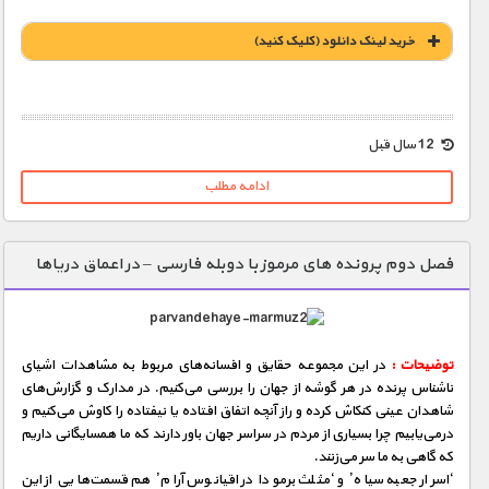
خريد لينک دانلود (کليک کنيد)
1900 تومان – خريد لينک دانلود (افزودن به سبد خريد)
12 سال قبل
ادامه مطلب
فصل دوم پرونده های مرموز با دوبله فارسی – در اعماق دریاها
توضیحات :
در این مجموعه حقایق و افسانه‌های مربوط به مشاهدات اشیای
ناشناس پرنده در هر گوشه از جهان را بررسی می‌كنیم. در مدارک و گزارش‌های
شاهدان عینی كنكاش كرده و راز آنچه اتفاق‌ افتاده یا نیفتاده را کاوش می‌كنیم و
درمی‌یابیم چرا بسیاری از مردم در سراسر جهان باور دارند که ما همسایگانی داریم
که گاهی به ما سر می‌زنند.
‘اسرار جعبه سیاه’ و ‘مثلث برمودا در اقیانوس آرام’ هم قسمت‌هایی از این