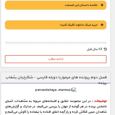
خلاصه داستان این قسمت
خريد لينک دانلود (کليک کنيد)
1900 تومان – خريد لينک دانلود (افزودن به سبد خريد)
12 سال قبل
ادامه مطلب
فصل دوم پرونده های مرموز با دوبله فارسی – شکارچیان بشقاب
پرنده
توضیحات :
در این مجموعه حقایق و افسانه‌های مربوط به مشاهدات اشیای
ناشناس پرنده در هر گوشه از جهان را بررسی می‌كنیم. در مدارک و گزارش‌های
شاهدان عینی كنكاش كرده و راز آنچه اتفاق‌ افتاده یا نیفتاده را کاوش می‌كنیم و