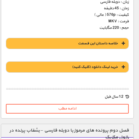
زبان : دوبله فارسی
زمان : 45 دقیقه
کیفیت : 576p ( عالی )
فرمت : MKV
حجم : 220 مگابایت
خلاصه داستان این قسمت
خريد لينک دانلود (کليک کنيد)
1900 تومان – خريد لينک دانلود (افزودن به سبد خريد)
12 سال قبل
ادامه مطلب
فصل دوم پرونده های مرموز با دوبله فارسی – بشقاب پرنده در
رازول مکزیک