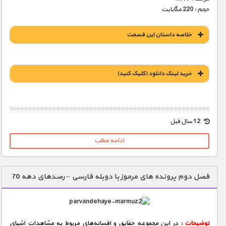
حجم : 220 مگابایت
خلاصه داستان این قسمت
خريد لينک دانلود (کليک کنيد)
1900 تومان – خريد لينک دانلود (افزودن به سبد خريد)
12 سال قبل
ادامه مطلب
فصل دوم پرونده های مرموز با دوبله فارسی – رصدهای دهه 70
توضیحات :
در این مجموعه حقایق و افسانه‌های مربوط به مشاهدات اشیای