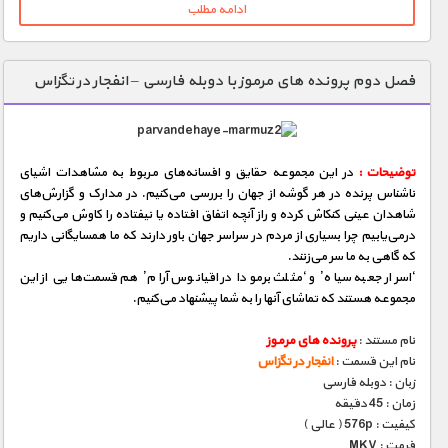
ادامه مطلب
فصل دوم پرونده های مرموز با دوبله فارسی – انفجار در تگزاس
توضیحات :
در این مجموعه حقایق و افسانه‌های مربوط به مشاهدات اشیای
ناشناس پرنده در هر گوشه از جهان را بررسی می‌كنیم. در مدارک و گزارش‌های
شاهدان عینی كنكاش كرده و راز آنچه اتفاق‌ افتاده یا نیفتاده را کاوش می‌كنیم و
درمی‌یابیم چرا بسیاری از مردم در سراسر جهان باور دارند که ما همسایگانی داریم
که گاهی به ما سر می‌زنند.
‘اسرار جعبه سیاه’ و ‘مثلث برمودا در اقیانوس آرام’ هم قسمت‌هایی از این
مجموعه هستند که تماشای آنها را به شما پیشنهاد می‌کنیم.
نام مستند :
پرونده های مرموز
نام این قسمت :
انفجار در تگزاس
زبان : دوبله فارسی
زمان : 45 دقیقه
کیفیت : 576p ( عالی )
فرمت : MKV