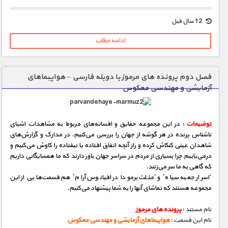
1900 تومان – خريد لينک دانلود (افزودن به سبد خريد)
12 سال قبل
ادامه مطلب
فصل دوم پرونده های مرموز با دوبله فارسی – هواپیماهای
آزمایشی و مهندسی معکوس
توضیحات :
در این مجموعه حقایق و افسانه‌های مربوط به مشاهدات اشیای
ناشناس پرنده در هر گوشه از جهان را بررسی می‌كنیم. در مدارک و گزارش‌های
شاهدان عینی كنكاش كرده و راز آنچه اتفاق‌ افتاده یا نیفتاده را کاوش می‌كنیم و
درمی‌یابیم چرا بسیاری از مردم در سراسر جهان باور دارند که ما همسایگانی داریم
که گاهی به ما سر می‌زنند.
‘اسرار جعبه سیاه’ و ‘مثلث برمودا در اقیانوس آرام’ هم قسمت‌هایی از این
مجموعه هستند که تماشای آنها را به شما پیشنهاد می‌کنیم.
نام مستند :
پرونده های مرموز
نام این قسمت :
هواپیماهای آزمایشی و مهندسی معکوس