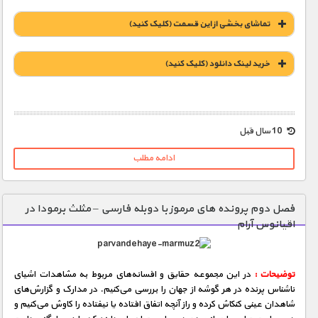
مستند های اختصاصی
تماشای بخشی از این قسمت (کلیک کنید)
خريد لينک دانلود (کليک کنيد)
1900 تومان – خريد لينک دانلود (افزودن به سبد خريد)
10 سال قبل
ادامه مطلب
فصل دوم پرونده های مرموز با دوبله فارسی – مثلث برمودا در
اقیانوس آرام
توضیحات :
در این مجموعه حقایق و افسانه‌های مربوط به مشاهدات اشیای
ناشناس پرنده در هر گوشه از جهان را بررسی می‌كنیم. در مدارک و گزارش‌های
شاهدان عینی كنكاش كرده و راز آنچه اتفاق‌ افتاده یا نیفتاده را کاوش می‌كنیم و