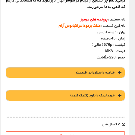
درمی‌یابیم چرا بسیاری از مردم در سراسر جهان باور دارند که ما همسایگانی داریم
که گاهی به ما سر می‌زنند.
نام مستند :
پرونده های مرموز
نام این قسمت :
مثلث برمودا در اقیانوس آرام
زبان : دوبله فارسی
زمان : 45 دقیقه
کیفیت : 576p ( عالی )
فرمت : MKV
حجم : 220 مگابایت
خلاصه داستان این قسمت
خريد لينک دانلود (کليک کنيد)
1900 تومان – خريد لينک دانلود (افزودن به سبد خريد)
12 سال قبل