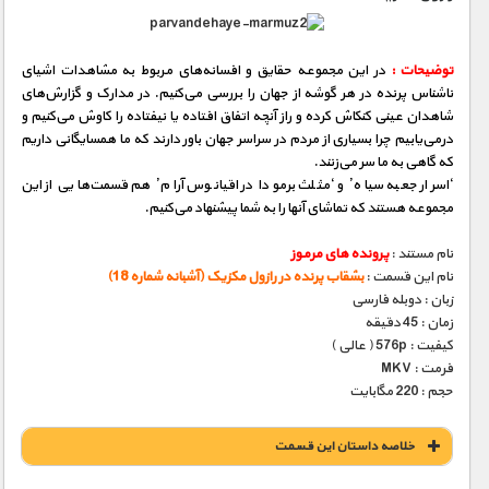
توضیحات :
در این مجموعه حقایق و افسانه‌های مربوط به مشاهدات اشیای
ناشناس پرنده در هر گوشه از جهان را بررسی می‌كنیم. در مدارک و گزارش‌های
شاهدان عینی كنكاش كرده و راز آنچه اتفاق‌ افتاده یا نیفتاده را کاوش می‌كنیم و
درمی‌یابیم چرا بسیاری از مردم در سراسر جهان باور دارند که ما همسایگانی داریم
که گاهی به ما سر می‌زنند.
‘اسرار جعبه سیاه’ و ‘مثلث برمودا در اقیانوس آرام’ هم قسمت‌هایی از این
مجموعه هستند که تماشای آنها را به شما پیشنهاد می‌کنیم.
نام مستند :
پرونده های مرموز
نام این قسمت :
بشقاب پرنده در رازول مکزیک (آشبانه شماره 18)
زبان : دوبله فارسی
زمان : 45 دقیقه
کیفیت : 576p ( عالی )
فرمت : MKV
حجم : 220 مگابایت
خلاصه داستان این قسمت