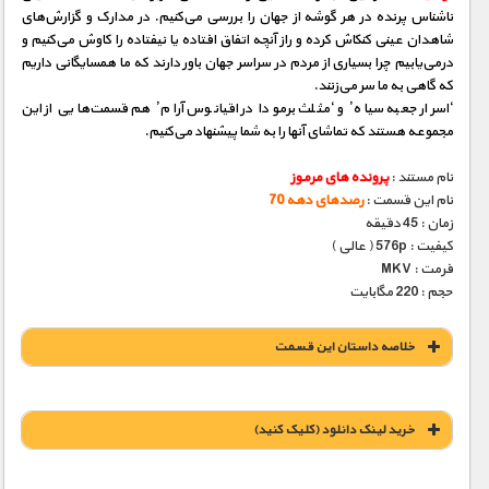
ناشناس پرنده در هر گوشه از جهان را بررسی می‌كنیم. در مدارک و گزارش‌های
شاهدان عینی كنكاش كرده و راز آنچه اتفاق‌ افتاده یا نیفتاده را کاوش می‌كنیم و
درمی‌یابیم چرا بسیاری از مردم در سراسر جهان باور دارند که ما همسایگانی داریم
که گاهی به ما سر می‌زنند.
‘اسرار جعبه سیاه’ و ‘مثلث برمودا در اقیانوس آرام’ هم قسمت‌هایی از این
مجموعه هستند که تماشای آنها را به شما پیشنهاد می‌کنیم.
نام مستند :
پرونده های مرموز
نام این قسمت :
رصدهای دهه 70
زمان : 45 دقیقه
کیفیت : 576p ( عالی )
فرمت : MKV
حجم : 220 مگابایت
خلاصه داستان این قسمت
خريد لينک دانلود (کليک کنيد)