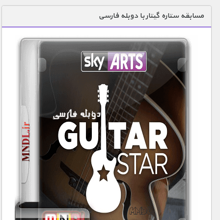
دنیای خوراکی ها
مسابقه ستاره گیتار با دوبله فارسی
زمین شناسی / محیط زیست
سازه/ معماری/ مهندسی
سرگرمی
شناخت کودکان
طبیعت
علم و فناوری
فرهنگ / هنر
کیهان / نجوم
گردشگری
ماورایی
مسابقات / ورزشی