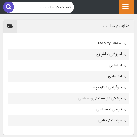
عناوين سايت
Reality Show
آموزشی / آشپزی
اجتماعی
اقتصادی
بیوگرافی / تاریخچه
پزشکی / زیست / روانشناسی
تاریخی / سیاسی
حوادث / جنایی
حیوانات