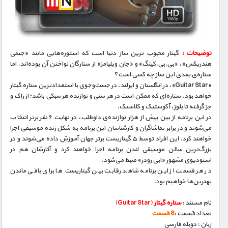
مستند های اختصاصی
توضیحات :
گیتار محبوب‌ ترین ساز دنیا است که استوره‌هایی مانند «جیمی
هندریکس»، «بی.‌بی.کینگ» و «جان ویلیامز» از ستارگان نواختن آن بوده‌اند. اما
ستاره‌ی بعدی این ساز چه کسی است؟
«Guitar Star»، در انگلستان و ایرلند، در جست‌و‌جوی با استعداد‌ترین ستاره‌ گیتار
خواهد بود. ستاره‌ای که ممکن است در هر سنی و نوازنده‌ هر سبکی باشد؛ از راک و
جز گرفته تا بلوز، آکوستیک و کلاسیک.
در این برنامه از بین بیش از هزار نوازنده‌ی داوطلب، در نهایت ۶ نفر برتر انتخاب
می‌شوند و در برابر تماشاگران و کار‌شناسان این برنامه به شکل زنده موسیقی اجرا
خواهند کرد. این افراد توسط ۵ گیتاریست بر‌تر جهان آموزش داده می‌شوند و در
بزرگ‌ترین سالن موسیقی لندن برنامه اجرا خواهند کرد و آثارشان هم در
استودیوی مشهور «ابی رودز» ضبط می‌شود.
در هر قسمت از این برنامه شاهد رقابت بین گیتاریست‌ ها برای باقی ماندن
بهترین‌ها خواهیم بود.
نام مستند :
ستاره گیتار
(Guitar Star)
تعداد قسمت :
8 قسمت
زبان : دوبله فارسی