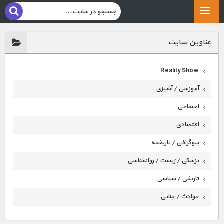
عناوين سايت
Reality Show
آموزشی / آشپزی
اجتماعی
اقتصادی
بیوگرافی / تاریخچه
پزشکی / زیست / روانشناسی
تاریخی / سیاسی
حوادث / جنایی
حیوانات