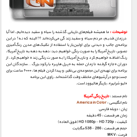
مستند های اختصاصی
توضیحات :
ما همیشه فیلم‌های تاریخی گذشته را سیاه و سفید دیده‌ایم، اما آیا
در زمان قدیم، مردم سیاه و سفید زندگی می‌کرده‌اند؟! البته که نه! در این
برنامه‌ی جالب و دیدنی برای اولین‌بار با استفاده از تکنیک‌های مدرن رنگ‌آمیزی
تصویر، تاریخ آمریکا را به صورت رنگی خواهیم دید: دهه به دهه به تاریخ آمریکا،
رنگ اضافه خواهیم کرد و تاریخ آمریکا را به صورت رنگی زنده خواهیم کرد. از
دوران «جاز» گرفته تا زمان حمله به «پرل هاربر» یا رکود بزرگ…سازندگان این
برنامه برای تهیه‌ی این مجموعه‌ی بی‌نظیر، و پیدا کردن فیلم ها، ۶۰۰۰ ساعت برای
جست‌و‌جو در آرشیوهای مختلف وقت گذاشته‌اند. راوی این برنامه
«لیو شرایبر»، بازیگر هالیوود است.
نام مستند :
تاریخ رنگی آمریکا
نام انگلیسی :
America in Color
زبان : دوبله فارسی
زمان هر قسمت : 45 دقیقه
کیفیت : HD 1080p – HD 720p (فوق العاده)
حجم هر قسمت : 286 – 538 مگابایت
فرمت :MKV