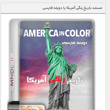
دنیای خوراکی ها
مستند تاریخ رنگی آمریکا با دوبله فارسی
زمین شناسی / محیط زیست
سازه/ معماری/ مهندسی
سرگرمی
شناخت کودکان
طبیعت
علم و فناوری
فرهنگ / هنر
کیهان / نجوم
گردشگری
ماورایی
مسابقات / ورزشی