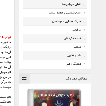
دنیای خوراکی ها
زمین شناسی / محیط زیست
سازه/ معماری/ مهندسی
سرگرمی
توضیحات
شناخت کودکان
ماشین‌ها 
طبیعت
جایگاه بی
آن‌ها بود
علم و فناوری
این مجمو
برنامه هم
فرهنگ / هنر
آن‌ها در
اتوموبیل‌
کیهان / نجوم
در این بر
مطالب تصادفي
گردشگری
که در آن
دوست داش
ماورایی
نام مستند
مسابقات / ورزشی
نام انگلی