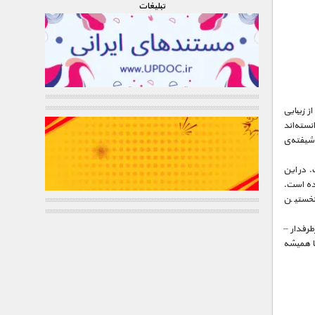
تبليغات
ا همیشه از زیبایی
نسته‌اند
 شیفته‌ی
 در این
شده است.
 نخستین
طرفدار –
ا همیشه