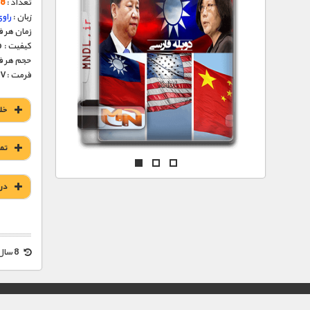
مستند های اختصاصی
تعداد :
8 قسمت
زبان :
راو
زمان هر قسمت 
کیفیت : HD 1080p – HD 720p (فوق العاده)
حجم هر قسمت : 286
فرمت :MKV
خل
تم
در
8 سال قبل
© تمامی حقوق این وب سایت برای "MNDL" محفوظ میباشد.