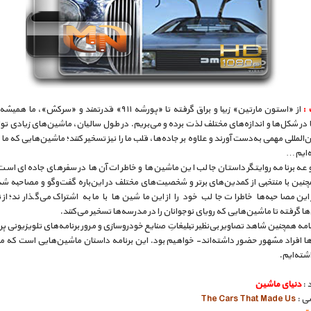
 :
از «استون مارتین» زیبا و براق گرفته تا «پورشه ۹۱۱» قدرتمند و «سرکش»، م
در شکل‌ها و اندازه‌های مختلف لذت برده و می‌بریم. در طول سالیان، ماشین‌های زیادی توا
ن‌المللی مهمی به‌دست آورند و علاوه بر جاده‌ها، قلب ما را نیز تسخیر کنند؛ ماشین‌هایی که ما
ه‌ایم…
عه برنامه روایتگر داستان جالب این ماشین‌ها و خاطرات آن‌ها در سفرهای جاده‌ای است.
چنین با منتخبی از کمدین‌های برتر و شخصیت‌های مختلف در این‌باره گفت‌و‌گو و مصاحبه 
 این مصاحبه‌ها خاطرات جالب خود را از این ماشین‌ها با ما به اشتراک می‌گذارند؛ از
ها گرفته تا ماشین‌هایی که رویای نوجوانان را در مدرسه‌ها تسخیر می‌کنند.
نامه همچنین شاهد تصاویر بی‌نظیر تبلیغاتِ صنایع خودروسازی و مرور برنامه‌های تلویزیونی پر
‌ها افراد مشهور حضور داشته‌اند- خواهیم بود. این برنامه داستان ماشین‌هایی است که م
ته‌ایم.
 :
دنیای ماشین
سی :
The Cars That Made Us