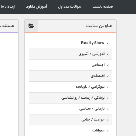
صفحه نخست
سوالات متداول
آموزش دانلود
ارتباط با ما
عناوين سايت
مستند د
Reality Show
آموزشی / آشپزی
اجتماعی
اقتصادی
بیوگرافی / تاریخچه
پزشکی / زیست / روانشناسی
تاریخی / سیاسی
حوادث / جنایی
حیوانات