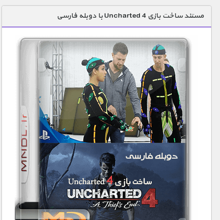
دنیای خوراکی ها
مستند ساخت بازی Uncharted 4 با دوبله فارسی
زمین شناسی / محیط زیست
سازه/ معماری/ مهندسی
سرگرمی
شناخت کودکان
طبیعت
علم و فناوری
فرهنگ / هنر
کیهان / نجوم
گردشگری
ماورایی
مسابقات / ورزشی