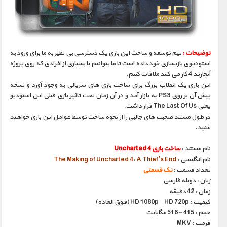
مستند های اختصاصی
توضیحات :
تیم توسعه و ساخت این بازی یک دسترسی بی نظیر به ما برای ورود به
استودیوی بازیسازی خود داده است تا ما بتوانیم با بسیاری از افرادی که روی پروژه
آنچارتد 4 کار می کنند ملاقات کنیم.
این بازی یک انقلاب بزرگ برای ساخت بازی های سریالی به وجود آورد و نسخه
پیش آن بر روی PS3 به بازار آمد و در آن زمان تحت تاثیر بازی قبلی این استودیو
یعنی The Last Of Us قرار داشت.
در طول مستند صحبت های جالبی را از نحوه ساخت توسط عوامل این بازی خواهید
شنید.
نام مستند :
ساخت بازی Uncharted 4
نام انگلیسی :
The Making of Uncharted 4: A Thief’s End
تعداد قسمت :
تک قسمتی
زبان : دوبله فارسی
زمان : 42 دقیقه
کیفیت : HD 1080p – HD 720p (فوق العاده)
حجم : 415 – 516 مگابایت
فرمت : MKV