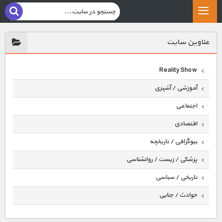
عناوين سايت
Reality Show
آموزشی / آشپزی
اجتماعی
اقتصادی
بیوگرافی / تاریخچه
پزشکی / زیست / روانشناسی
تاریخی / سیاسی
حوادث / جنایی
حیوانات