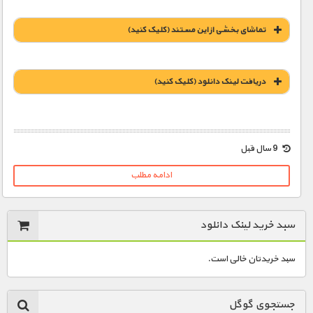
تماشای بخشی از این مستند (کلیک کنید)
دریافت لينک دانلود (کليک کنيد)
1900 تومان – خريد لينک دانلود (افزودن به سبد خريد)
9 سال قبل
ادامه مطلب
سبد خرید لینک دانلود
سبد خریدتان خالی است.
جستجوی گوگل