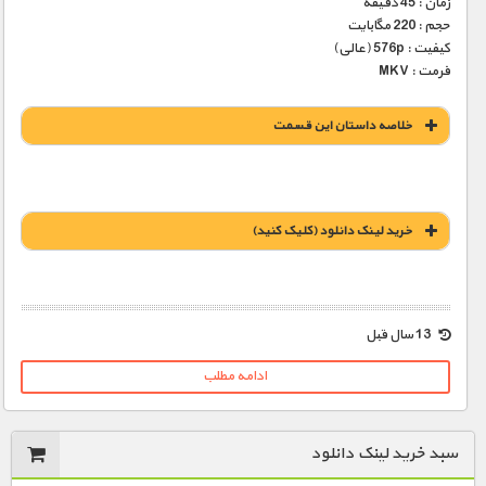
زمان : 45 دقیقه
حجم : 220 مگابایت
کیفیت : 576p (عالی)
فرمت : MKV
خلاصه داستان این قسمت
خريد لينک دانلود (کليک کنيد)
1900 تومان – خريد لينک دانلود (افزودن به سبد خريد)
13 سال قبل
ادامه مطلب
سبد خرید لینک دانلود