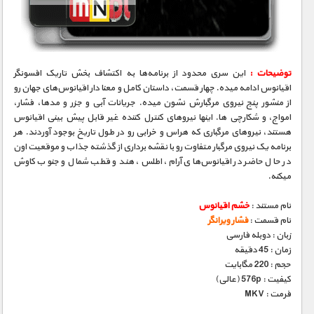
مستند های اختصاصی
توضیحات :
این سری محدود از برنامه‌ها به اکتشاف بخش تاریک افسونگر
اقیانوس ادامه میده. چهار قسمت، داستان کامل و معنا دار اقیانوس‌های جهان رو
از منشور پنج نیروی مرگبارش نشون میده. جریانات آبی و جزر و مدها، فشار،
امواج، و شکارچی ها. اینها نیروهای کنترل کننده غیر قابل پیش بینی اقیانوس
هستند، نیروهای مرگباری که هراس و خرابی رو در طول تاریخ بوجود آوردند. هر
برنامه یک نیروی مرگبار متفاوت رو با نقشه برداری از گذشته جذاب و موقعیت اون
در حال حاضر در اقیانوس‌های آرام، اطلس، هند و قطب شمال و جنوب کاوش
میکنه.
نام مستند :
خشم اقیانوس
نام قسمت :
فشار ویرانگر
زبان : دوبله فارسی
زمان : 45 دقیقه
حجم : 220 مگابایت
کیفیت : 576p (عالی)
فرمت : MKV