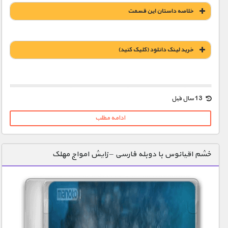
خلاصه داستان این قسمت
خريد لينک دانلود (کليک کنيد)
1900 تومان – خريد لينک دانلود (افزودن به سبد خريد)
13 سال قبل
ادامه مطلب
خشم اقیانوس با دوبله فارسی – زایش امواج مهلک