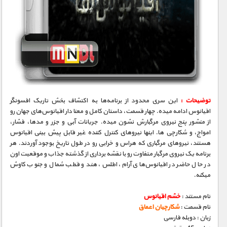
توضیحات :
این سری محدود از برنامه‌ها به اکتشاف بخش تاریک افسونگر
اقیانوس ادامه میده. چهار قسمت، داستان کامل و معنا دار اقیانوس‌های جهان رو
از منشور پنج نیروی مرگبارش نشون میده. جریانات آبی و جزر و مدها، فشار،
امواج، و شکارچی ها. اینها نیروهای کنترل کننده غیر قابل پیش بینی اقیانوس
هستند، نیروهای مرگباری که هراس و خرابی رو در طول تاریخ بوجود آوردند. هر
برنامه یک نیروی مرگبار متفاوت رو با نقشه برداری از گذشته جذاب و موقعیت اون
در حال حاضر در اقیانوس‌های آرام، اطلس، هند و قطب شمال و جنوب کاوش
میکنه.
نام مستند :
خشم اقیانوس
نام قسمت :
شکارچیان اعماق
زبان : دوبله فارسی