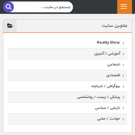
عناوين سايت
Reality Show
آموزشی / آشپزی
اجتماعی
اقتصادی
بیوگرافی / تاریخچه
پزشکی / زیست / روانشناسی
تاریخی / سیاسی
حوادث / جنایی
حیوانات