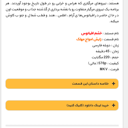
هستند، نیروهای مرگباری که هراس و خرابی رو در طول تاریخ بوجود آوردند. هر
برنامه یک نیروی مرگبار متفاوت رو با نقشه برداری از گذشته جذاب و موقعیت اون
در حال حاضر در اقیانوس‌های آرام، اطلس، هند و قطب شمال و جنوب کاوش
میکنه.
نام مستند :
خشم اقیانوس
نام قسمت :
زایش امواج مهلک
زبان : دوبله فارسی
زمان : 45 دقیقه
حجم : 220 مگابایت
کیفیت : 576p (عالی)
فرمت : MKV
خلاصه داستان این قسمت
خريد لينک دانلود (کليک کنيد)
1900 تومان – خريد لينک دانلود (افزودن به سبد خريد)