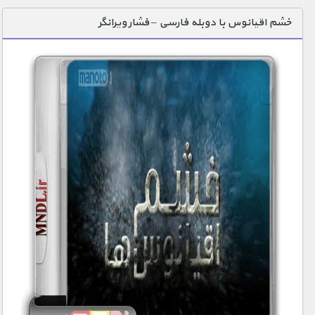
دنیای خوراکی ها
خشم اقیانوس با دوبله فارسی – فشار ویرانگر
زمین شناسی / محیط زیست
سازه/ معماری/ مهندسی
سرگرمی
شناخت کودکان
طبیعت
علم و فناوری
فرهنگ / هنر
کیهان / نجوم
گردشگری
ماورایی
مسابقات / ورزشی