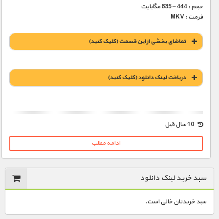
حجم : 444 – 835 مگابایت
فرمت : MKV
تماشای بخشی از این قسمت (کلیک کنید)
دریافت لينک دانلود (کليک کنيد)
1900 تومان – خريد لينک دانلود (افزودن به سبد خريد)
10 سال قبل
ادامه مطلب
سبد خرید لینک دانلود
سبد خریدتان خالی است.