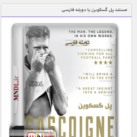
دنیای خوراکی ها
مستند پل گسکوین با دوبله فارسی
زمین شناسی / محیط زیست
سازه/ معماری/ مهندسی
سرگرمی
شناخت کودکان
طبیعت
علم و فناوری
فرهنگ / هنر
کیهان / نجوم
گردشگری
ماورایی
مسابقات / ورزشی