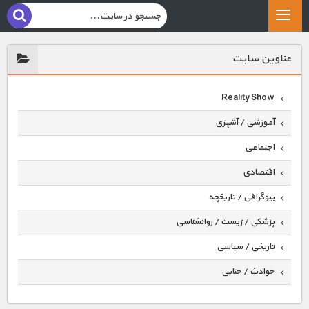
عناوين سايت
Reality Show
آموزشی / آشپزی
اجتماعی
اقتصادی
بیوگرافی / تاریخچه
پزشکی / زیست / روانشناسی
تاریخی / سیاسی
حوادث / جنایی
حیوانات