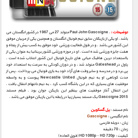
مستند های اختصاصی
توضیحات :
. Paul John Gascoigne متولد 27 می 1967 در کشور انگلستان می
باشد . او یکی از بازیکنان سابق تیم فوتبال انگلستان و همچنین یکی از مربیان موفق
این کشور می باشد . و در طول فعالیت ورزشی خود موفق به کسب بیش از پنجاه و
هفت جایزه ورزشی شده است . او در موزه ورزشی کشور بریتانیا به عنوان یکی از
بااستعداد ترین هافبک میانی های تاریخ فوتبال این کشور انتخاب شده است .
پاول در Gateshead متولد شد ، و در دوران کودکی به سرعت به استعداد خود
پی برد و در مدرسه و سایر وقت های آزاد خود به بازی فوتبال می پرداخت . پس از
مدت کوتاهی او به تیم فوتبال Newcastle United پیوست و به واسطه
موفقیت های بسیاری که در این باشگاه کسب کرد ، به تیم تاتنهام انتقال یافت .
این انتقال آغاز موفقیت های بینظیر این بازیکن جوان بود . فیلم مستند
Gascoigne 2015 یک مستند بسیار زیبا در رابطه با این بازیکن موفق می باشد .
نام مستند :
پل گسکوین
نام انگلیسی :
Gascoigne
زبان : دوبله فارسی
زمان : 70 دقیقه
کیفیت : HD 1080p – HD 720p (فوق العاده)