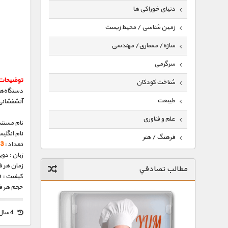
دنیای خوراکی ها
زمین شناسی / محیط زیست
سازه/ معماری/ مهندسی
سرگرمی
توضیحات
شناخت کودکان
دستگاه‌ها
طبیعت
آتشفشانی
علم و فناوری
نام مستند
نام انگلی
فرهنگ / هنر
تعداد :
3 قسمت
زبان : دو
کیهان / نجوم
زمان هر قسمت 
مطالب تصادفي
گردشگری
کیفیت : HD 1080p – HD 720p (فوق العاده)
حجم هر قسمت : 320
ماورایی
مسابقات / ورزشی
4 سال قبل