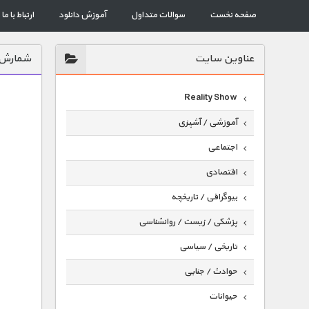
صفحه نخست
سوالات متداول
آموزش دانلود
ارتباط با ما
عناوين سايت
شمارش 
Reality Show
آموزشی / آشپزی
اجتماعی
اقتصادی
بیوگرافی / تاریخچه
پزشکی / زیست / روانشناسی
تاریخی / سیاسی
حوادث / جنایی
حیوانات