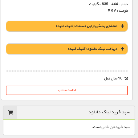
حجم : 444 – 835 مگابایت
فرمت : MKV
تماشای بخشی از این قسمت (کلیک کنید)
دریافت لينک دانلود (کليک کنيد)
1900 تومان – خريد لينک دانلود (افزودن به سبد خريد)
10 سال قبل
ادامه مطلب
سبد خرید لینک دانلود
سبد خریدتان خالی است.