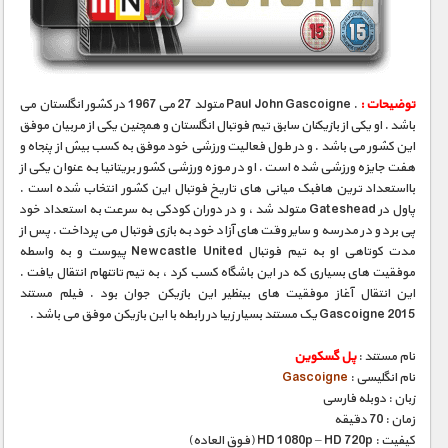
مستند های اختصاصی
توضیحات :
. Paul John Gascoigne متولد 27 می 1967 در کشور انگلستان می
باشد . او یکی از بازیکنان سابق تیم فوتبال انگلستان و همچنین یکی از مربیان موفق
این کشور می باشد . و در طول فعالیت ورزشی خود موفق به کسب بیش از پنجاه و
هفت جایزه ورزشی شده است . او در موزه ورزشی کشور بریتانیا به عنوان یکی از
بااستعداد ترین هافبک میانی های تاریخ فوتبال این کشور انتخاب شده است .
پاول در Gateshead متولد شد ، و در دوران کودکی به سرعت به استعداد خود
پی برد و در مدرسه و سایر وقت های آزاد خود به بازی فوتبال می پرداخت . پس از
مدت کوتاهی او به تیم فوتبال Newcastle United پیوست و به واسطه
موفقیت های بسیاری که در این باشگاه کسب کرد ، به تیم تاتنهام انتقال یافت .
این انتقال آغاز موفقیت های بینظیر این بازیکن جوان بود . فیلم مستند
Gascoigne 2015 یک مستند بسیار زیبا در رابطه با این بازیکن موفق می باشد .
نام مستند :
پل گسکوین
نام انگلیسی :
Gascoigne
زبان : دوبله فارسی
زمان : 70 دقیقه
کیفیت : HD 1080p – HD 720p (فوق العاده)