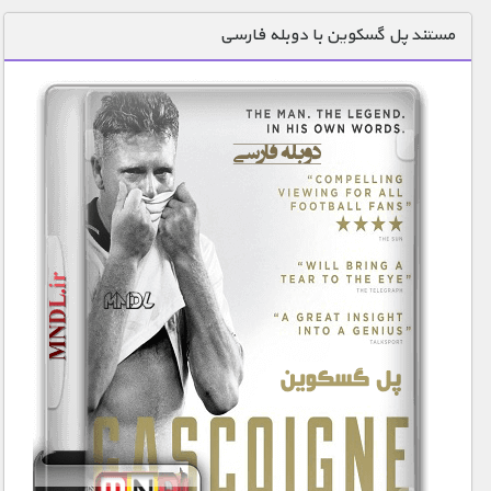
دنیای خوراکی ها
مستند پل گسکوین با دوبله فارسی
زمین شناسی / محیط زیست
سازه/ معماری/ مهندسی
سرگرمی
شناخت کودکان
طبیعت
علم و فناوری
فرهنگ / هنر
کیهان / نجوم
گردشگری
ماورایی
مسابقات / ورزشی