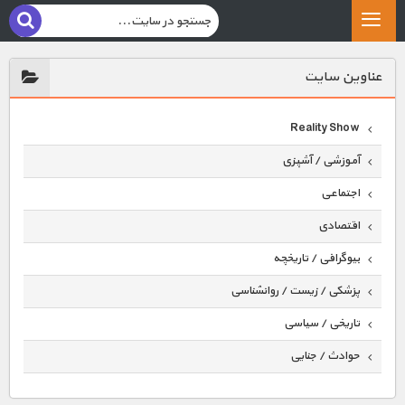
عناوين سايت
Reality Show
آموزشی / آشپزی
اجتماعی
اقتصادی
بیوگرافی / تاریخچه
پزشکی / زیست / روانشناسی
تاریخی / سیاسی
حوادث / جنایی
حیوانات