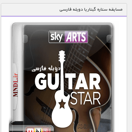
دنیای خوراکی ها
مسابقه ستاره گیتار با دوبله فارسی
زمین شناسی / محیط زیست
سازه/ معماری/ مهندسی
سرگرمی
شناخت کودکان
طبیعت
علم و فناوری
فرهنگ / هنر
کیهان / نجوم
گردشگری
ماورایی
مسابقات / ورزشی