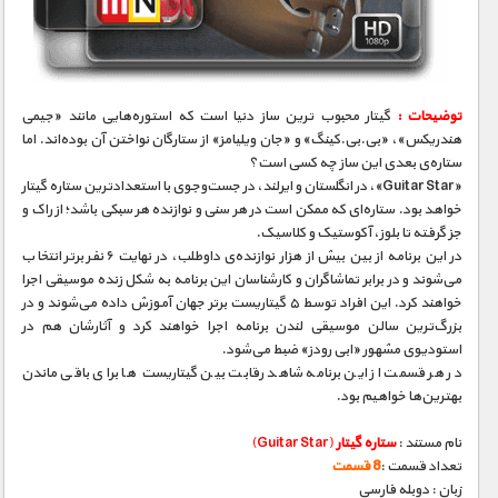
مستند های اختصاصی
توضیحات :
گیتار محبوب‌ ترین ساز دنیا است که استوره‌هایی مانند «جیمی
هندریکس»، «بی.‌بی.کینگ» و «جان ویلیامز» از ستارگان نواختن آن بوده‌اند. اما
ستاره‌ی بعدی این ساز چه کسی است؟
«Guitar Star»، در انگلستان و ایرلند، در جست‌و‌جوی با استعداد‌ترین ستاره‌ گیتار
خواهد بود. ستاره‌ای که ممکن است در هر سنی و نوازنده‌ هر سبکی باشد؛ از راک و
جز گرفته تا بلوز، آکوستیک و کلاسیک.
در این برنامه از بین بیش از هزار نوازنده‌ی داوطلب، در نهایت ۶ نفر برتر انتخاب
می‌شوند و در برابر تماشاگران و کار‌شناسان این برنامه به شکل زنده موسیقی اجرا
خواهند کرد. این افراد توسط ۵ گیتاریست بر‌تر جهان آموزش داده می‌شوند و در
بزرگ‌ترین سالن موسیقی لندن برنامه اجرا خواهند کرد و آثارشان هم در
استودیوی مشهور «ابی رودز» ضبط می‌شود.
در هر قسمت از این برنامه شاهد رقابت بین گیتاریست‌ ها برای باقی ماندن
بهترین‌ها خواهیم بود.
نام مستند :
ستاره گیتار
(Guitar Star)
تعداد قسمت :
8 قسمت
زبان : دوبله فارسی