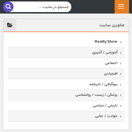
عناوين سايت
Reality Show
آموزشی / آشپزی
اجتماعی
اقتصادی
بیوگرافی / تاریخچه
پزشکی / زیست / روانشناسی
تاریخی / سیاسی
حوادث / جنایی
حیوانات