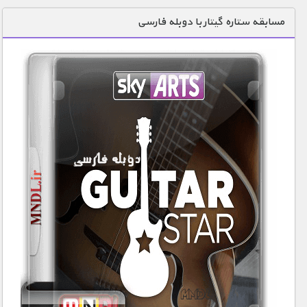
دنیای خوراکی ها
مسابقه ستاره گیتار با دوبله فارسی
زمین شناسی / محیط زیست
سازه/ معماری/ مهندسی
سرگرمی
شناخت کودکان
طبیعت
علم و فناوری
فرهنگ / هنر
کیهان / نجوم
گردشگری
ماورایی
مسابقات / ورزشی