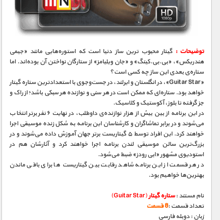
مستند های اختصاصی
توضیحات :
گیتار محبوب‌ ترین ساز دنیا است که استوره‌هایی مانند «جیمی
هندریکس»، «بی.‌بی.کینگ» و «جان ویلیامز» از ستارگان نواختن آن بوده‌اند. اما
ستاره‌ی بعدی این ساز چه کسی است؟
«Guitar Star»، در انگلستان و ایرلند، در جست‌و‌جوی با استعداد‌ترین ستاره‌ گیتار
خواهد بود. ستاره‌ای که ممکن است در هر سنی و نوازنده‌ هر سبکی باشد؛ از راک و
جز گرفته تا بلوز، آکوستیک و کلاسیک.
در این برنامه از بین بیش از هزار نوازنده‌ی داوطلب، در نهایت ۶ نفر برتر انتخاب
می‌شوند و در برابر تماشاگران و کار‌شناسان این برنامه به شکل زنده موسیقی اجرا
خواهند کرد. این افراد توسط ۵ گیتاریست بر‌تر جهان آموزش داده می‌شوند و در
بزرگ‌ترین سالن موسیقی لندن برنامه اجرا خواهند کرد و آثارشان هم در
استودیوی مشهور «ابی رودز» ضبط می‌شود.
در هر قسمت از این برنامه شاهد رقابت بین گیتاریست‌ ها برای باقی ماندن
بهترین‌ها خواهیم بود.
نام مستند :
ستاره گیتار
(Guitar Star)
تعداد قسمت :
8 قسمت
زبان : دوبله فارسی