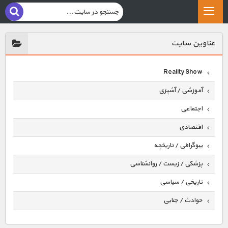
عناوين سايت
Reality Show
آموزشی / آشپزی
اجتماعی
اقتصادی
بیوگرافی / تاریخچه
پزشکی / زیست / روانشناسی
تاریخی / سیاسی
حوادث / جنایی
حیوانات