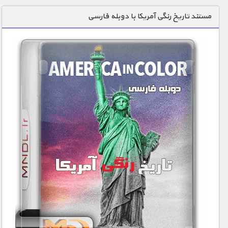
دنیای خوراکی ها
مستند تاریخ رنگی آمریکا با دوبله فارسی
زمین شناسی / محیط زیست
سازه/ معماری/ مهندسی
سرگرمی
شناخت کودکان
طبیعت
علم و فناوری
فرهنگ / هنر
کیهان / نجوم
گردشگری
ماورایی
مسابقات / ورزشی