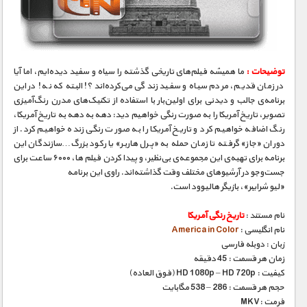
مستند های اختصاصی
توضیحات :
ما همیشه فیلم‌های تاریخی گذشته را سیاه و سفید دیده‌ایم، اما آیا
در زمان قدیم، مردم سیاه و سفید زندگی می‌کرده‌اند؟! البته که نه! در این
برنامه‌ی جالب و دیدنی برای اولین‌بار با استفاده از تکنیک‌های مدرن رنگ‌آمیزی
تصویر، تاریخ آمریکا را به صورت رنگی خواهیم دید: دهه به دهه به تاریخ آمریکا،
رنگ اضافه خواهیم کرد و تاریخ آمریکا را به صورت رنگی زنده خواهیم کرد. از
دوران «جاز» گرفته تا زمان حمله به «پرل هاربر» یا رکود بزرگ…سازندگان این
برنامه برای تهیه‌ی این مجموعه‌ی بی‌نظیر، و پیدا کردن فیلم ها، ۶۰۰۰ ساعت برای
جست‌و‌جو در آرشیوهای مختلف وقت گذاشته‌اند. راوی این برنامه
«لیو شرایبر»، بازیگر هالیوود است.
نام مستند :
تاریخ رنگی آمریکا
نام انگلیسی :
America in Color
زبان : دوبله فارسی
زمان هر قسمت : 45 دقیقه
کیفیت : HD 1080p – HD 720p (فوق العاده)
حجم هر قسمت : 286 – 538 مگابایت
فرمت :MKV