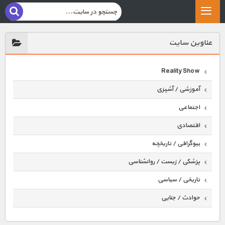
عناوين سايت
Reality Show
آموزشی / آشپزی
اجتماعی
اقتصادی
بیوگرافی / تاریخچه
پزشکی / زیست / روانشناسی
تاریخی / سیاسی
حوادث / جنایی
حیوانات