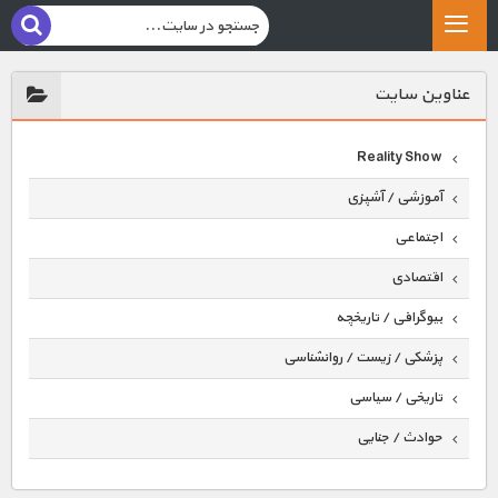
عناوين سايت
Reality Show
آموزشی / آشپزی
اجتماعی
اقتصادی
بیوگرافی / تاریخچه
پزشکی / زیست / روانشناسی
تاریخی / سیاسی
حوادث / جنایی
حیوانات