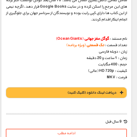
شامل تمامی دانش بشری انسان می باشد. 70 سال بعد گوگل توانست اکثر برگه
های این مرجع را اسکن کرده و در سایت Google Books قرار دهد، اگرچه نیمی
از این کتاب ها دارای کپی رایت بوده و نویسندگان از سرتاسر جهان برای جلوگیری از
انجام اینکار اقدام کردند.
نام مستند :
گوگل مغز جهانی
(Ocean Giants)
تعداد قسمت :
تک قسمتی
(ویژه برنامه)
زبان : دوبله فارسی
زمان : 1 ساعت و 20 دقیقه
حجم : 400 مگابایت
کیفیت : HD 720p (عالی)
فرمت : MKV
دریافت لينک دانلود (کليک کنيد)
1900 تومان – خريد لينک دانلود (افزودن به سبد خريد)
9 سال قبل
ادامه مطلب