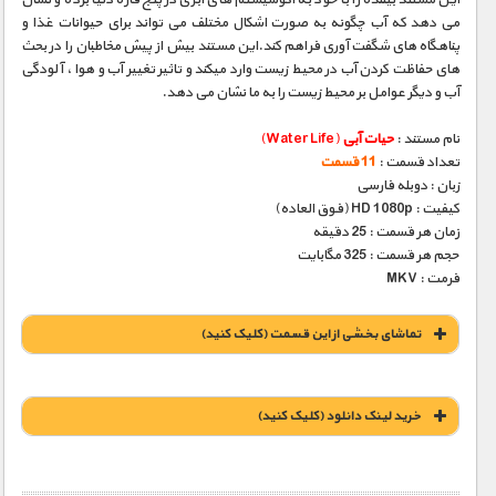
می دهد که آب چگونه به صورت اشکال مختلف می تواند برای حیوانات غذا و
پناهگاه های شگفت آوری فراهم کند.این مستند بیش از پیش مخاطبان را در بحث
های حفاظت کردن آب در محیط زیست وارد میکند و تاثیر تغییر آب و هوا ، آلودگی
آب و دیگر عوامل بر محیط زیست را به ما نشان می دهد.
نام مستند :
حیات آبی
(Water Life)
تعداد قسمت :
11 قسمت
زبان : دوبله فارسی
کیفیت : HD 1080p (فوق العاده)
زمان هر قسمت : 25 دقیقه
حجم هر قسمت : 325 مگابایت
فرمت : MKV
تماشای بخشی از این قسمت (کلیک کنید)
خريد لينک دانلود (کليک کنيد)