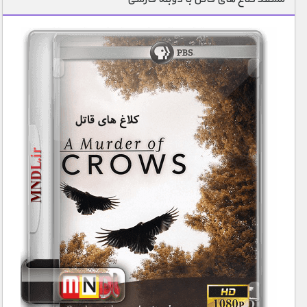
1900 تومان – زمین نادر (افزودن به سبد خريد)
1900 تومان – خرید