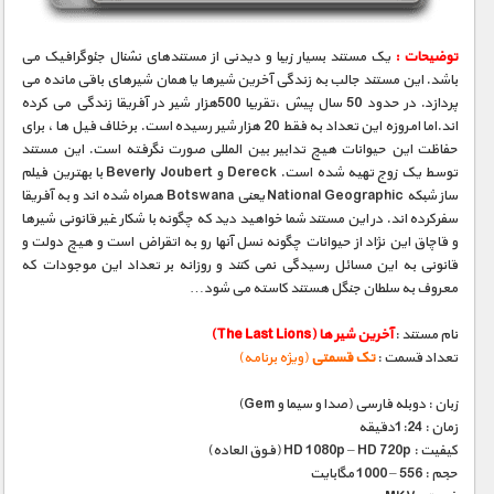
توضیحات :
یک مستند بسیار زیبا و دیدنی از مستندهای نشنال جئوگرافیک می
باشد. این مستند جالب به زندگی آخرین شیرها یا همان شیرهای باقی مانده می
پردازد. در حدود 50 سال پیش ،تقریبا 500هزار شیر در آفریقا زندگی می کرده
اند.اما امروزه این تعداد به فقط 20 هزار شیر رسیده است. برخلاف فیل ها ، برای
حفاظت این حیوانات هیچ تدابیر بین المللی صورت نگرفته است. این مستند
توسط یک زوج تهیه شده است. Dereck و Beverly Joubert با بهترین فیلم
ساز شبکه National Geographic یعنی Botswana همراه شده اند و به آفریقا
سفرکرده اند. در این مستند شما خواهید دید که چگونه با شکار غیر قانونی شیرها
و قاچاق این نژاد از حیوانات چگونه نسل آنها رو به اتقراض است و هیچ دولت و
قانونی به این مسائل رسیدگی نمی کنند و روزانه بر تعداد این موجودات که
معروف به سلطان جنگل هستند کاسته می شود…
نام مستند :
آخرین شیر ها (The Last Lions)
تعداد قسمت :
تک قسمتی
(ویژه برنامه)
زبان : دوبله فارسی (صدا و سیما و Gem)
زمان : 1:24دقیقه
کیفیت : HD 1080p – HD 720p (فوق العاده)
حجم : 556 – 1000 مگابایت