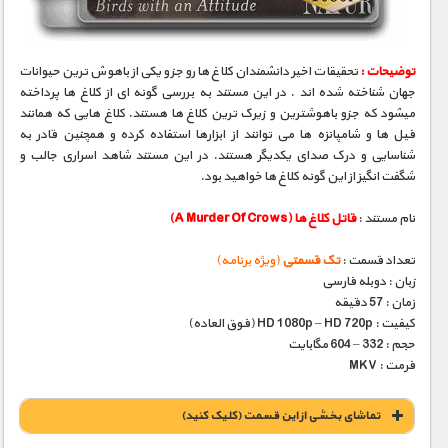
توضیحات :
تحقیقات اخیر دانشمندان کلاغ ها رو جزو یکی از باهوش ترین حیوانات
جهان شناخته شده اند . در این مستند به بررسی گونه ای از کلاغ ها پرداخته
میشود که جزو باهوشترین و زیرک ترین کلاغ ها هستند. کلاغ هایی که همانند
فیل ها و شامپانزه ها می توانند از ابزارها استفاده کرده و همچنین قادر به
شناسایی و درک صدای یکدیگر هستند. در این مستند شاهد اسراری جالب و
شگفت انگیز از این گونه کلاغ ها خواهید بود.
نام مستند :
قاتل کلاغ ها (A Murder Of Crows)
تعداد قسمت :
تک قسمتی
(ویژه برنامه)
زبان : دوبله فارسی
زمان : 57 دقیقه
کیفیت : HD 1080p – HD 720p (فوق العاده)
حجم : 332 – 604 مگابایت
فرمت : MKV
تماشای بخشی از این قسمت (کلیک کنید)