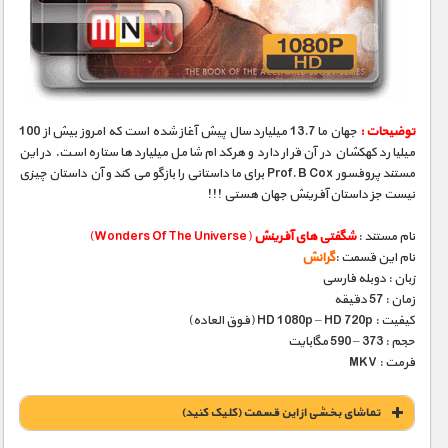
توضیحات :
جهان ما 13.7 میلیارد سال پیش آغاز شده است که امروز بیش از 100
میلیارد کهکشان در آن قرار دارد و هرکدام شامل میلیاردها ستاره است. در این
مستند پروفسور Prof. B Cox برای ما داستانی را بازگو می کند و آن داستان چیزی
نیست جز داستان آفرینش جهان هستی !!!
نام مستند :
شگفتی های آفرینش
(Wonders Of The Universe)
نام این قسمت :
گرانش
زبان : دوبله فارسی
زمان : 57 دقیقه
کیفیت : HD 1080p – HD 720p (فوق العاده)
حجم : 373 – 590 مگابایت
فرمت : MKV
تماشای بخشی از این قسمت (کلیک کنید)