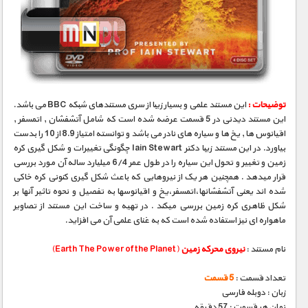
توضیحات :
این مستند علمی و بسیار زیبا از سری مستندهای شبکه BBC می باشد.
این مستند دیدنی در 5 قسمت عرضه شده است که شامل آتشفشان , اتمسفر ,
اقیانوس ها , یخ ها و سیاره های نادر می باشد و توانسته امتیاز 8.9 از 10 را بدست
بیاورد. در این مستند زیبا دکتر Iain Stewart چگونگی تغییرات و شکل گیری کره
زمین و تغییر و تحول این سیاره را در طول عمر 6/4 میلیارد ساله آن مورد بررسی
قرار میدهد . همچنین هر یک از نیروهایی که باعث شکل گیری کنونی کره خاکی
شده اند یعنی آتشفشانها،اتمسفر،یخ و اقیانوسها به تفصیل و نحوه تاثیر آنها بر
شکل ظاهری کره زمین بررسی میکند . در تهیه و ساخت این مستند از تصاویر
ماهواره ای نیز استفاده شده است که به غنای علمی آن می افزاید.
نام مستند :
نیروی محرکه زمین
(Earth The Power of the Planet)
تعداد قسمت :
5 قسمت
زبان : دوبله فارسی
زمان هر قسمت : 57 دقیقه