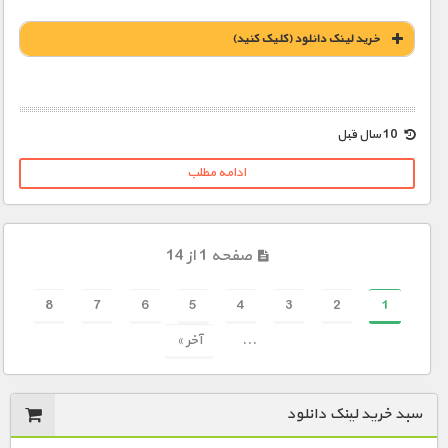
خريد لينک دانلود (کليک کنيد)
1900 تومان – خريد لينک دانلود (افزودن به سبد خريد)
10 سال قبل
ادامه مطلب
صفحه 1 از 14
8
7
6
5
4
3
2
1
...
آخر »
سبد خرید لینک دانلود