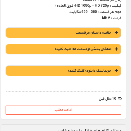
کیفیت : HD 1080p – HD 720p (فوق العاده)
حجم هر قسمت : 360 – 699 مگابایت
فرمت : MKV
خلاصه داستان هر قسمت
تماشای بخشی از قسمت ها (کلیک کنید)
خريد لينک دانلود (کليک کنيد)
1900 تومان – آتشفشان (افزودن به سبد خريد)
10 سال قبل
ادامه مطلب
1900 تومان – اقیانوس (افزودن به سبد خريد)
مستند کلاغ های قاتل با دوبله فارسی
1900 تومان – یخ