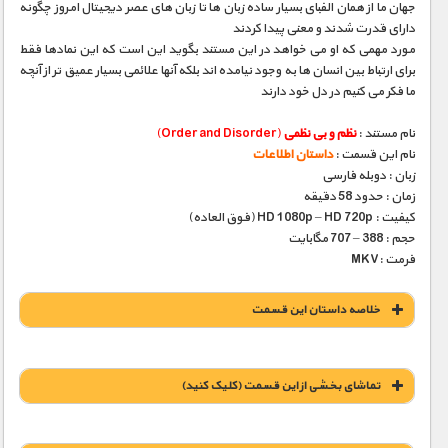
جهان ما از همان الفبای بسیار ساده زبان ها تا زبان های عصر دیجیتال امروز چگونه
دارای قدرت شدند و معنی پیدا کردند
مورد مهمی که او می خواهد در این مستند بگوید این است که این نمادها فقط
برای ارتباط بین انسان ها به وجود نیامده اند بلکه آنها علائمی بسیار عمیق تر از آنچه
ما فکر می کنیم در دل خود دارند
نام مستند :
نظم و بی نظمی
(Order and Disorder)
نام این قسمت :
داستان اطلاعات
زبان : دوبله فارسی
زمان : حدود 58 دقیقه
کیفیت : HD 1080p – HD 720p (فوق العاده)
حجم : 388 – 707 مگابایت
فرمت :MKV
خلاصه داستان این قسمت
تماشای بخشی از این قسمت (کلیک کنید)