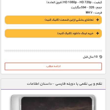
کیفیت : HD 1080p – HD 720p (فوق العاده)
حجم : 326 – 594 مگابایت
فرمت : MKV
تماشای بخشی از این قسمت (کلیک کنید)
خريد لينک دانلود (کليک کنيد)
1900 تومان – خريد لينک دانلود (افزودن به سبد خريد)
10 سال قبل
ادامه مطلب
نظم و بی نظمی با دوبله فارسی – داستان اطلاعات