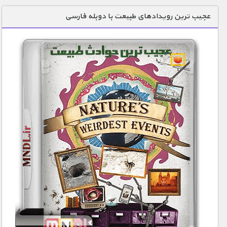
دنیای خوراکی ها
عجیب ترین رویدادهای طبیعت با دوبله فارسی
زمین شناسی / محیط زیست
سازه/ معماری/ مهندسی
سرگرمی
شناخت کودکان
طبیعت
علم و فناوری
فرهنگ / هنر
کیهان / نجوم
گردشگری
ماورایی
مسابقات / ورزشی