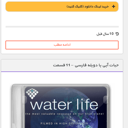
خريد لينک دانلود (کليک کنيد)
1900 تومان – خريد لينک دانلود (افزودن به سبد خريد)
10 سال قبل
ادامه مطلب
حیات آبی با دوبله فارسی – 11 قسمت