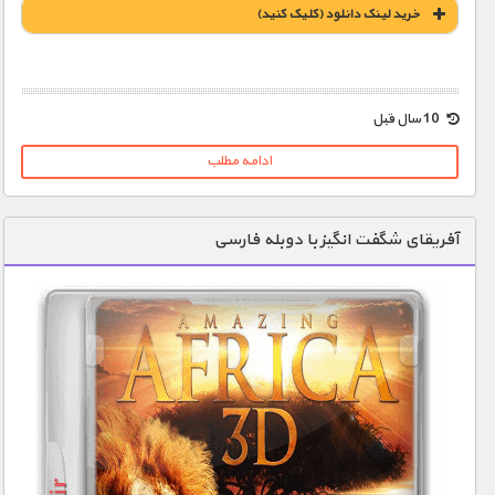
خريد لينک دانلود (کليک کنيد)
1900 تومان – خريد لينک دانلود (افزودن به سبد خريد)
10 سال قبل
ادامه مطلب
آفریقای شگفت انگیز با دوبله فارسی