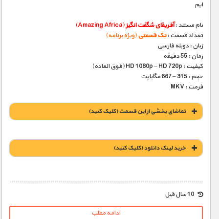
ایم
نام مستند :
آفریقای شگفت انگیز
(Amazing Africa)
تعداد قسمت :
تک قسمتی
(ویژه برنامه)
زبان : دوبله فارسی
زمان : 55 دقیقه
کیفیت : HD 1080p – HD 720p (فوق العاده)
حجم : 315 – 667 مگابایت
فرمت : MKV
تماشای بخشی از این قسمت (کلیک کنید)
خريد لينک دانلود (کليک کنيد)
1900 تومان – خريد لينک دانلود (افزودن به سبد خريد)
10 سال قبل
ادامه مطلب