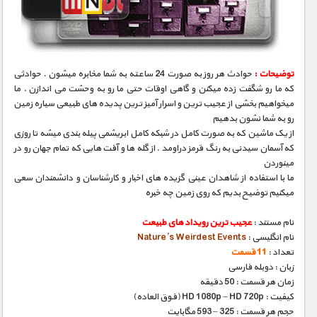
مستند های اختصاصی
توضیحات :
حوادث هر روز به صورت 24 ساعته به شما مخابره میشون . حوادثی
که ما رو شگفت زده میکنن و گاهی اوقات حتی ما رو به وحشت می اندازن . ما
میخواهیم بخشی از عجیب ترین و اسرار آمیز ترین پدیده های طبیعی سیاره زمین
رو به شما نشون بدهیم
از یک ماشین که به صورت کامل در شبکه کامل ابریشمی پیله بندی میشه تا روزی
که آسمان سیدنی به رنگ قرمز دراومد . از گله ها و آفت هایی که تمام جهان رو در
مینوردن
ما با استفاده از شاهدان عینی گزیده های اخبار و کارشناسان و دانشمندان سعی
میکنیم توضیح بدیم که روی زمین چه خبره
نام مستند :
عجیب ترین رویداد های طبیعت
نام انگلیسی :
Nature’s Weirdest Events
تعداد :
11 قسمت
زبان : دوبله فارسی
زمان هر قسمت : 50 دقیقه
کیفیت : HD 1080p – HD 720p (فوق العاده)
حجم هر قسمت : 325 – 593 مگابایت