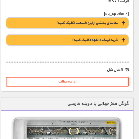
فرمت : MKV
[/su_spoiler]
تماشای بخشی از این قسمت (کلیک کنید)
خريد لينک دانلود (کليک کنيد)
1900 تومان – خريد لينک دانلود (افزودن به سبد خريد)
9 سال قبل
ادامه مطلب
گوگل مغز جهانی با دوبله فارسی