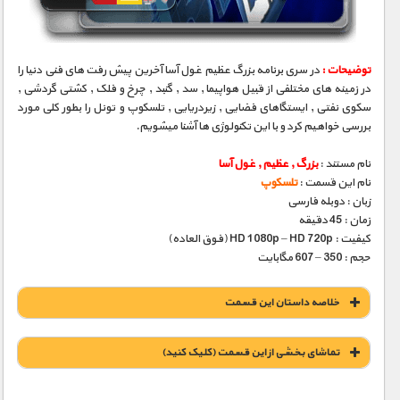
توضیحات :
در سری برنامه بزرگ عظیم غول آسا آخرین پیش رفت های فنی دنیا را
در زمینه های مختلفی از قبیل هواپیما , سد , گنبد , چرخ و فلک , کشتی گردشی ,
سکوی نفتی , ایستگاهای فضایی , زیردریایی , تلسکوپ و تونل را بطور کلی مورد
بررسی خواهیم کرد و با این تکنولوژی ها آشنا میشویم.
نام مستند :
بزرگ , عظیم , غول آسا
نام این قسمت :
تلسکوپ
زبان : دوبله فارسی
زمان : 45 دقیقه
کیفیت : HD 1080p – HD 720p (فوق العاده)
حجم : 350 – 607 مگابایت
خلاصه داستان این قسمت
تماشای بخشی از این قسمت (کلیک کنید)