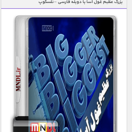
بزرگ عظیم غول آسا با دوبله فارسی – تلسکوپ