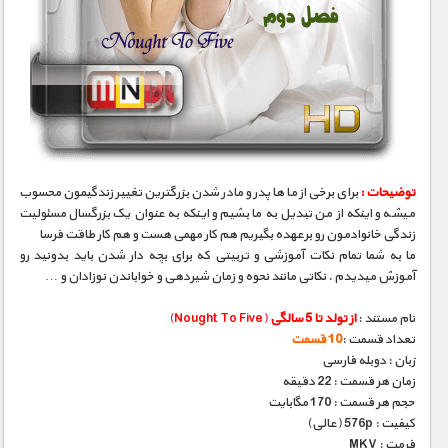
توضیحات :
برای برخی از ما ها پدر و مادر شدن بزرگترین تغییر زندگیمون محسوب
میشه و اینکه از من تبدیل به ما بشیم و اینکه به عنوان یک بزرگسال مسئولیت
زندگی خانوادمون رو برعهده بگیریم هم کار مهمی هست و هم کار طاقت فرسا
ما به شما تمام نکات آموزشی و تربیتی که برای بچه دار شدن باید بدونید رو
آموزش میدیدم . نکاتی مانند نحوه و زمان شیردهی و خواباندن نوزادان و …
نام مستند :
از تولد تا 5 سالگی
(Nought To Five)
تعداد قسمت :
10 قسمت
زبان : دوبله فارسی
زمان هر قسمت : 22 دقیقه
حجم هر قسمت : 170 مگابایت
کیفیت : 576p (عالی)
فرمت : MKV