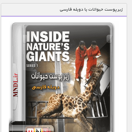
دنیای خوراکی ها
زیر پوست حیوانات با دوبله فارسی
زمین شناسی / محیط زیست
سازه/ معماری/ مهندسی
سرگرمی
شناخت کودکان
طبیعت
علم و فناوری
فرهنگ / هنر
کیهان / نجوم
گردشگری
ماورایی
مسابقات / ورزشی