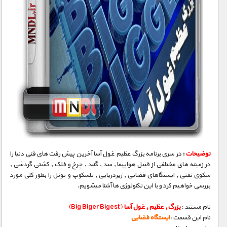
توضیحات
:
در سری برنامه بزرگ عظیم غول آسا آخرین پیش رفت های فنی دنیا را
در زمینه های مختلفی از قبیل هواپیما , سد , گنبد , چرخ و فلک , کشتی گردشی ,
سکوی نفتی , ایستگاهای فضایی , زیردریایی , تلسکوپ و تونل را بطور کلی مورد
بررسی خواهیم کرد و با این تکنولوژی ها آشنا میشویم.
نام مستند :
بزرگ , عظیم , غول آسا
(Big Biger Bigest)
نام این قسمت :
ایستگاه فضایی