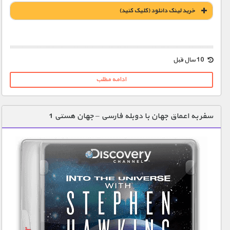
خريد لينک دانلود (کليک کنيد)
1900 تومان – خريد لينک دانلود (افزودن به سبد خريد)
10 سال قبل
ادامه مطلب
سفر به اعماق جهان با دوبله فارسی – جهان هستی 1