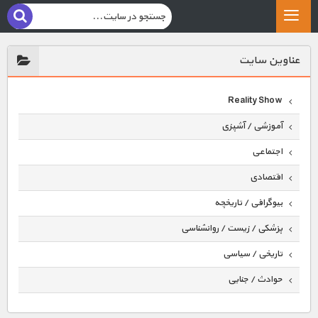
عناوين سايت
Reality Show
آموزشی / آشپزی
اجتماعی
اقتصادی
بیوگرافی / تاریخچه
پزشکی / زیست / روانشناسی
تاریخی / سیاسی
حوادث / جنایی
حیوانات