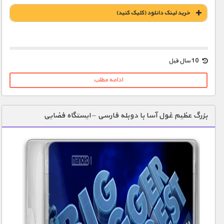
خريد لينک دانلود (کليک کنيد)
1900 تومان – خريد لينک دانلود (افزودن به سبد خريد)
10 سال قبل
ادامه مطلب
بزرگ عظیم غول آسا با دوبله فارسی – ایستگاه فضایی