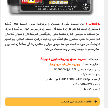
توضیحات :
این مستند یکی از بهترین و پرطرفدار ترین مستند های شبکه
دیسکاوری است که هواداران و بینندگان بسیاری در سراسر جهان داشته و دارد.
این مستند به بررسی افکار و عقاید یکی از بزرگترین فیزیکدانان و کیهان شناسان
هم عصر ما یعنی استیون هاوکینگ می پردازد. در این مستند دیدنی پروفسور
هاوکینگ در مورد ماهیت خود به خودی جهان و شانس زندگی بیگانگان فضایی و
امکان سفر به کهکشان ها برای ما صحبت می کند
نام مستند :
سفر به اعماق جهان با استیون هاوکینگ
نام این قسمت :
جهان هستی (بخش دوم)
زبان : دوبله فارسی (manoto & Gem)
زمان : 45 دقیقه
کیفیت : HD 1080p – HD 720p (فوق العاده)
حجم : 322 – 548 مگابایت
فرمت : MKV
خلاصه داستان این قسمت