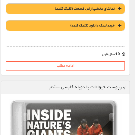
تماشای بخشی از این قسمت (کلیک کنید)
خريد لينک دانلود (کليک کنيد)
1900 تومان – خريد لينک دانلود (افزودن به سبد خريد)
10 سال قبل
ادامه مطلب
زیر پوست حیوانات با دوبله فارسی – شتر