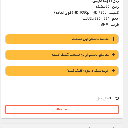
زبان : دوبله فارسی
زمان : 50 دقیقه
کیفیت : HD 1080p – HD 720p (فوق العاده)
حجم : 364 – 620 مگابایت
فرمت :MKV
خلاصه داستان این قسمت
تماشای بخشی از این قسمت (کلیک کنید)
خريد لينک دانلود (کليک کنيد)
1900 تومان – خريد لينک دانلود (افزودن به سبد خريد)
10 سال قبل
ادامه مطلب