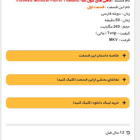
نام مستند :
ماهی های غول آسا
(Hooked: Monster Fish of Thailand)
نام این قسمت :
قسمت اول
زبان : دوبله فارسی
زمان : 50 دقیقه
حجم : 240 مگابایت
کیفیت : Tvrip (عالی)
فرمت : MKV
خلاصه داستان این قسمت
تماشای بخشی از این قسمت (کلیک کنید)
خريد لينک دانلود (کليک کنيد)
1900 تومان – خريد لينک دانلود (افزودن به سبد خريد)
12 سال قبل