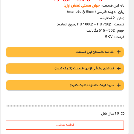
نام این قسمت :
جهان هستی (بخش اول)
زبان : دوبله فارسی (manoto & Gem)
زمان : 42 دقیقه
کیفیت : HD 1080p – HD 720p (فوق العاده)
حجم : 302 – 515 مگابایت
فرمت : MKV
خلاصه داستان این قسمت
تماشای بخشی از این قسمت (کلیک کنید)
خريد لينک دانلود (کليک کنيد)
1900 تومان – خريد لينک دانلود (افزودن به سبد خريد)
10 سال قبل
ادامه مطلب