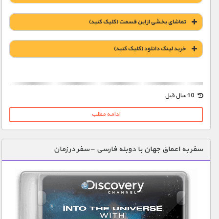
تماشای بخشی از این قسمت (کلیک کنید)
خريد لينک دانلود (کليک کنيد)
1900 تومان – خريد لينک دانلود (افزودن به سبد خريد)
10 سال قبل
ادامه مطلب
سفر به اعماق جهان با دوبله فارسی – سفر در زمان