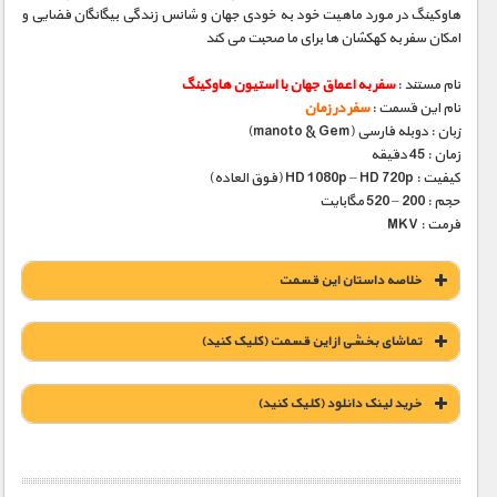
هاوکینگ در مورد ماهیت خود به خودی جهان و شانس زندگی بیگانگان فضایی و
امکان سفر به کهکشان ها برای ما صحبت می کند
نام مستند :
سفر به اعماق جهان با استیون هاوکینگ
نام این قسمت :
سفر در زمان
زبان : دوبله فارسی (manoto & Gem)
زمان : 45 دقیقه
کیفیت : HD 1080p – HD 720p (فوق العاده)
حجم : 200 – 520 مگابایت
فرمت : MKV
خلاصه داستان این قسمت
تماشای بخشی از این قسمت (کلیک کنید)
خريد لينک دانلود (کليک کنيد)
1900 تومان – خريد لينک دانلود (افزودن به سبد خريد)