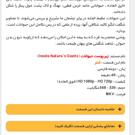
خارق‌ العاده , حیواناتی مانند خرس قطبی، نهنگ و لاک‌‌ پشت غول‌‌ پیکر را شکل
داده‌‌اند.
این حیوانات عظیم‌‌ الجثه در برابر چشمان ما تشریح و بررسی می‌شوند تا تصاویر
شگفت‌‌ انگیز کالبد شکافی آنها، پرده از علمی که در پس تکامل این حیوانات است،
بردارد.
روشی منحصر به‌ فرد که به بیننده این امکان را می‌دهد که از زاویه‌‌ درون بدن
حیوان، شاهد شگفتی‌‌ های پنهان طبیعت باشند.
نام مستند :
زیر پوست حیوانات
(Inside Nature’s Giants)
نام این قسمت :
شتر
زبان : دوبله فارسی
زمان : 46 دقیقه
کیفیت : HD 1080p – HD 720p (فوق العاده)
حجم : 339 – 568 مگابایت
فرمت :MKV
خلاصه داستان این قسمت
تماشای بخشی از این قسمت (کلیک کنید)