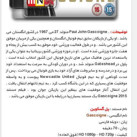
مستند های اختصاصی
توضیحات :
. Paul John Gascoigne متولد 27 می 1967 در کشور انگلستان می
باشد . او یکی از بازیکنان سابق تیم فوتبال انگلستان و همچنین یکی از مربیان موفق
این کشور می باشد . و در طول فعالیت ورزشی خود موفق به کسب بیش از پنجاه و
هفت جایزه ورزشی شده است . او در موزه ورزشی کشور بریتانیا به عنوان یکی از
بااستعداد ترین هافبک میانی های تاریخ فوتبال این کشور انتخاب شده است .
پاول در Gateshead متولد شد ، و در دوران کودکی به سرعت به استعداد خود
پی برد و در مدرسه و سایر وقت های آزاد خود به بازی فوتبال می پرداخت . پس از
مدت کوتاهی او به تیم فوتبال Newcastle United پیوست و به واسطه
موفقیت های بسیاری که در این باشگاه کسب کرد ، به تیم تاتنهام انتقال یافت .
این انتقال آغاز موفقیت های بینظیر این بازیکن جوان بود . فیلم مستند
Gascoigne 2015 یک مستند بسیار زیبا در رابطه با این بازیکن موفق می باشد .
نام مستند :
پل گسکوین
نام انگلیسی :
Gascoigne
زبان : دوبله فارسی
زمان : 70 دقیقه
کیفیت : HD 1080p – HD 720p (فوق العاده)