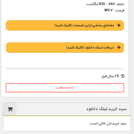
حجم : 444 – 835 مگابایت
فرمت : MKV
تماشای بخشی از این قسمت (کلیک کنید)
دریافت لينک دانلود (کليک کنيد)
1900 تومان – خريد لينک دانلود (افزودن به سبد خريد)
10 سال قبل
ادامه مطلب
سبد خرید لینک دانلود
سبد خریدتان خالی است.