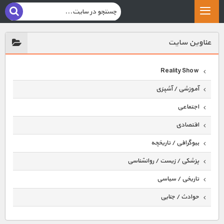
عناوين سايت
Reality Show
آموزشی / آشپزی
اجتماعی
اقتصادی
بیوگرافی / تاریخچه
پزشکی / زیست / روانشناسی
تاریخی / سیاسی
حوادث / جنایی
حیوانات