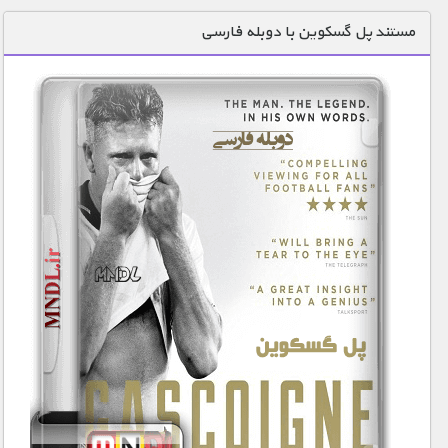
دنیای خوراکی ها
مستند پل گسکوین با دوبله فارسی
زمین شناسی / محیط زیست
سازه/ معماری/ مهندسی
سرگرمی
شناخت کودکان
طبیعت
علم و فناوری
فرهنگ / هنر
کیهان / نجوم
گردشگری
ماورایی
مسابقات / ورزشی