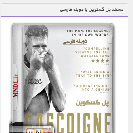
دنیای خوراکی ها
مستند پل گسکوین با دوبله فارسی
زمین شناسی / محیط زیست
سازه/ معماری/ مهندسی
سرگرمی
شناخت کودکان
طبیعت
علم و فناوری
فرهنگ / هنر
کیهان / نجوم
گردشگری
ماورایی
مسابقات / ورزشی