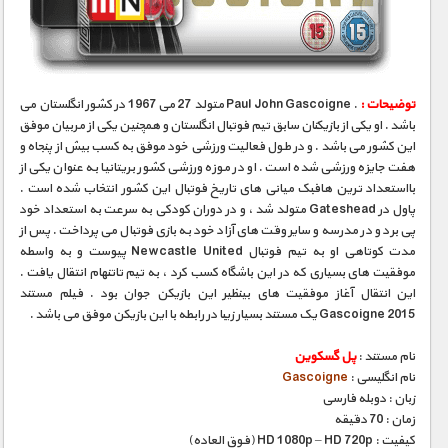
مستند های اختصاصی
توضیحات :
. Paul John Gascoigne متولد 27 می 1967 در کشور انگلستان می
باشد . او یکی از بازیکنان سابق تیم فوتبال انگلستان و همچنین یکی از مربیان موفق
این کشور می باشد . و در طول فعالیت ورزشی خود موفق به کسب بیش از پنجاه و
هفت جایزه ورزشی شده است . او در موزه ورزشی کشور بریتانیا به عنوان یکی از
بااستعداد ترین هافبک میانی های تاریخ فوتبال این کشور انتخاب شده است .
پاول در Gateshead متولد شد ، و در دوران کودکی به سرعت به استعداد خود
پی برد و در مدرسه و سایر وقت های آزاد خود به بازی فوتبال می پرداخت . پس از
مدت کوتاهی او به تیم فوتبال Newcastle United پیوست و به واسطه
موفقیت های بسیاری که در این باشگاه کسب کرد ، به تیم تاتنهام انتقال یافت .
این انتقال آغاز موفقیت های بینظیر این بازیکن جوان بود . فیلم مستند
Gascoigne 2015 یک مستند بسیار زیبا در رابطه با این بازیکن موفق می باشد .
نام مستند :
پل گسکوین
نام انگلیسی :
Gascoigne
زبان : دوبله فارسی
زمان : 70 دقیقه
کیفیت : HD 1080p – HD 720p (فوق العاده)