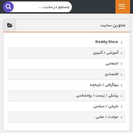
عناوين سايت
Reality Show
آموزشی / آشپزی
اجتماعی
اقتصادی
بیوگرافی / تاریخچه
پزشکی / زیست / روانشناسی
تاریخی / سیاسی
حوادث / جنایی
حیوانات