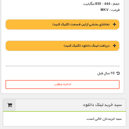
حجم : 444 – 835 مگابایت
فرمت : MKV
تماشای بخشی از این قسمت (کلیک کنید)
دریافت لينک دانلود (کليک کنيد)
1900 تومان – خريد لينک دانلود (افزودن به سبد خريد)
10 سال قبل
ادامه مطلب
سبد خرید لینک دانلود
سبد خریدتان خالی است.