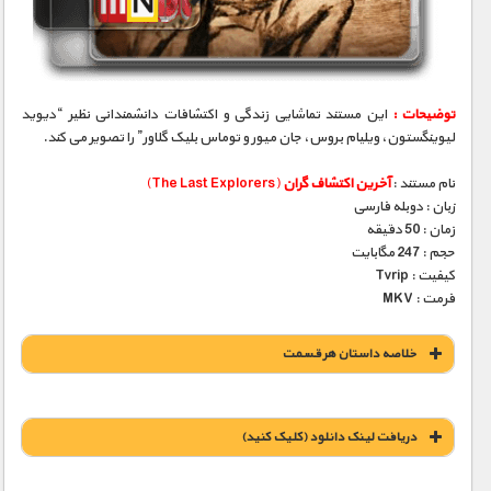
مستند های اختصاصی
توضیحات :
این مستند تماشایی زندگی و اکتشافات دانشمندانی نظیر “دیوید
لیوینگستون، ویلیام بروس، جان میور و توماس بلیک گلاور” را تصویر می کند.
نام مستند :
آخرین اکتشاف گران
(The Last Explorers)
زبان : دوبله فارسی
زمان : 50 دقیقه
حجم : 247 مگابایت
کیفیت : Tvrip
فرمت : MKV
خلاصه داستان هر قسمت
دریافت لينک دانلود (کليک کنيد)