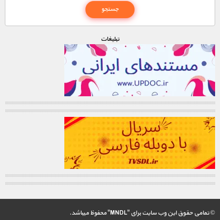
تبليغات
© تمامی حقوق این وب سایت برای "MNDL" محفوظ میباشد.