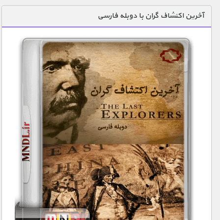
دنیای خوراکی ها
آخرین اکتشاف گران با دوبله فارسی
زمین شناسی / محیط زیست
سازه/ معماری/ مهندسی
سرگرمی
شناخت کودکان
طبیعت
علم و فناوری
فرهنگ / هنر
کیهان / نجوم
گردشگری
ماورایی
مسابقات / ورزشی