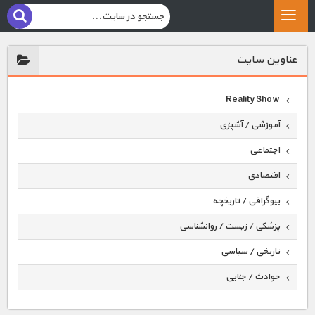
عناوين سايت
Reality Show
آموزشی / آشپزی
اجتماعی
اقتصادی
بیوگرافی / تاریخچه
پزشکی / زیست / روانشناسی
تاریخی / سیاسی
حوادث / جنایی
حیوانات