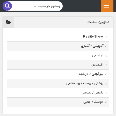
عناوين سايت
Reality Show
آموزشی / آشپزی
اجتماعی
اقتصادی
بیوگرافی / تاریخچه
پزشکی / زیست / روانشناسی
تاریخی / سیاسی
حوادث / جنایی
حیوانات