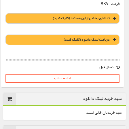
فرمت : MKV
تماشای بخشی از این مستند (کلیک کنید)
دریافت لينک دانلود (کليک کنيد)
1900 تومان – خريد لينک دانلود (افزودن به سبد خريد)
9 سال قبل
ادامه مطلب
سبد خرید لینک دانلود
سبد خریدتان خالی است.