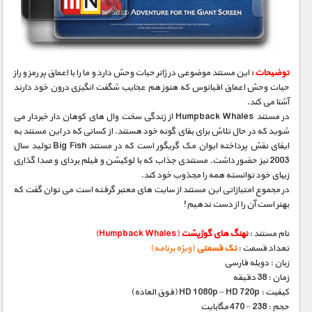
مستند های اختصاصی
توضیحات :
این مستند موضوعی در ژانر حیات وحش دارد و ما را با اعماق پر رمز و راز
حیات وحش اعماق اقیانوس که هنوز هم عجایب شگفت انگیزی درون خود دارند
آشنا می کند.
در مستند Humpback Whales از زندگی سخت وال های کوهان دار خبردار می
شوید که در حال تلاش برای بقای گونه خود هستند. از کسانی که در این مستند به
ایفای نقش پرداخته ایوان مک گریگور است که در مستند Big Fish تولید سال
2003 نیز حضور داشت. مستندی جذاب که با لوکیشن و فیلم بردای و صدا گذاری
زیبای خود توانسته همه را مجذوب خود کند.
در مجموع امتیازاتی این مستند از سایت های معتبر گرفته است می توان گفت که
بهتر است آن را از دست ندهیم!
نام مستند :
نهنگ های گوژپشت
(Humpback Whales)
تعداد قسمت :
تک قسمتی
(ویژه برنامه)
زبان : دوبله فارسی
زمان : 38 دقیقه
کیفیت : HD 1080p – HD 720p (فوق العاده)
حجم : 238 – 470 مگابایت