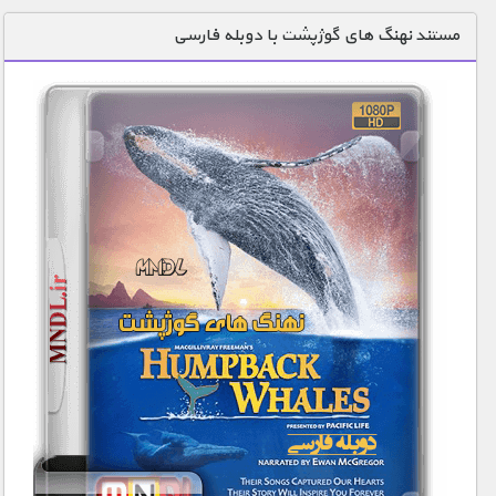
دنیای خوراکی ها
مستند نهنگ های گوژپشت با دوبله فارسی
زمین شناسی / محیط زیست
سازه/ معماری/ مهندسی
سرگرمی
شناخت کودکان
طبیعت
علم و فناوری
فرهنگ / هنر
کیهان / نجوم
گردشگری
ماورایی
مسابقات / ورزشی