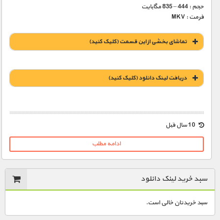
حجم : 444 – 835 مگابایت
فرمت : MKV
تماشای بخشی از این قسمت (کلیک کنید)
دریافت لينک دانلود (کليک کنيد)
1900 تومان – خريد لينک دانلود (افزودن به سبد خريد)
10 سال قبل
ادامه مطلب
سبد خرید لینک دانلود
سبد خریدتان خالی است.