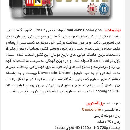
مستند های اختصاصی
توضیحات :
. Paul John Gascoigne متولد 27 می 1967 در کشور انگلستان می
باشد . او یکی از بازیکنان سابق تیم فوتبال انگلستان و همچنین یکی از مربیان موفق
این کشور می باشد . و در طول فعالیت ورزشی خود موفق به کسب بیش از پنجاه و
هفت جایزه ورزشی شده است . او در موزه ورزشی کشور بریتانیا به عنوان یکی از
بااستعداد ترین هافبک میانی های تاریخ فوتبال این کشور انتخاب شده است .
پاول در Gateshead متولد شد ، و در دوران کودکی به سرعت به استعداد خود
پی برد و در مدرسه و سایر وقت های آزاد خود به بازی فوتبال می پرداخت . پس از
مدت کوتاهی او به تیم فوتبال Newcastle United پیوست و به واسطه
موفقیت های بسیاری که در این باشگاه کسب کرد ، به تیم تاتنهام انتقال یافت .
این انتقال آغاز موفقیت های بینظیر این بازیکن جوان بود . فیلم مستند
Gascoigne 2015 یک مستند بسیار زیبا در رابطه با این بازیکن موفق می باشد .
نام مستند :
پل گسکوین
نام انگلیسی :
Gascoigne
زبان : دوبله فارسی
زمان : 70 دقیقه
کیفیت : HD 1080p – HD 720p (فوق العاده)