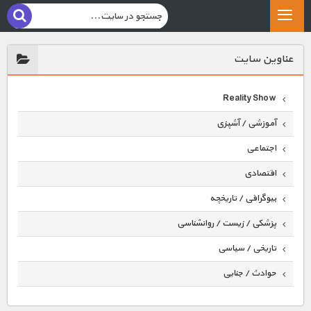
عناوين سايت
Reality Show
آموزشی / آشپزی
اجتماعی
اقتصادی
بیوگرافی / تاریخچه
پزشکی / زیست / روانشناسی
تاریخی / سیاسی
حوادث / جنایی
حیوانات