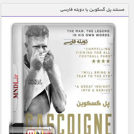
دنیای خوراکی ها
مستند پل گسکوین با دوبله فارسی
زمین شناسی / محیط زیست
سازه/ معماری/ مهندسی
سرگرمی
شناخت کودکان
طبیعت
علم و فناوری
فرهنگ / هنر
کیهان / نجوم
گردشگری
ماورایی
مسابقات / ورزشی