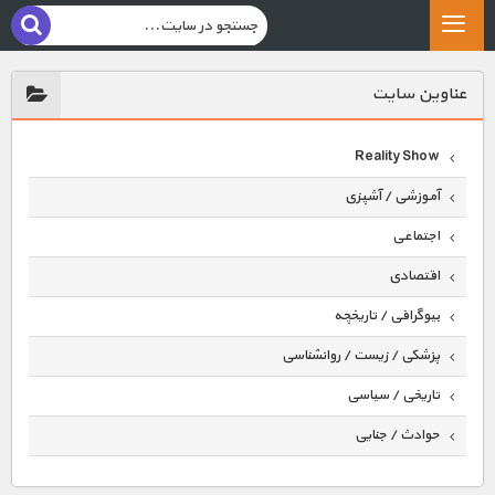
عناوين سايت
Reality Show
آموزشی / آشپزی
اجتماعی
اقتصادی
بیوگرافی / تاریخچه
پزشکی / زیست / روانشناسی
تاریخی / سیاسی
حوادث / جنایی
حیوانات