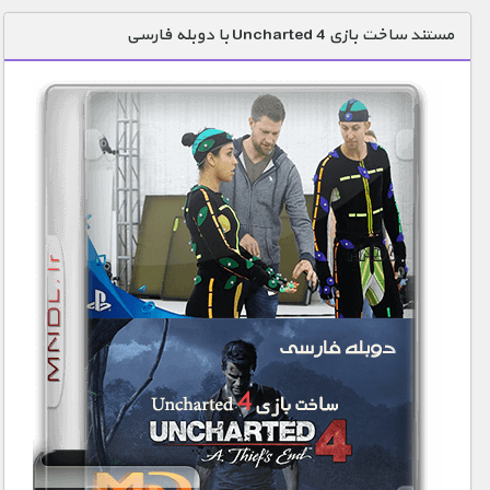
دنیای خوراکی ها
مستند ساخت بازی Uncharted 4 با دوبله فارسی
زمین شناسی / محیط زیست
سازه/ معماری/ مهندسی
سرگرمی
شناخت کودکان
طبیعت
علم و فناوری
فرهنگ / هنر
کیهان / نجوم
گردشگری
ماورایی
مسابقات / ورزشی