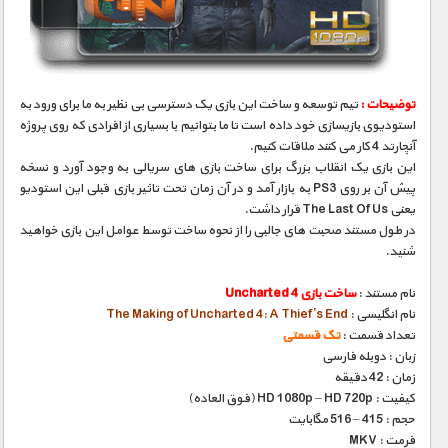
مستند های اختصاصی
توضیحات :
تیم توسعه و ساخت این بازی یک دسترسی بی نظیر به ما برای ورود به
استودیوی بازیسازی خود داده است تا ما بتوانیم با بسیاری از افرادی که روی پروژه
آنچارتد 4 کار می کنند ملاقات کنیم.
این بازی یک انقلاب بزرگ برای ساخت بازی های سریالی به وجود آورد و نسخه
پیش آن بر روی PS3 به بازار آمد و در آن زمان تحت تاثیر بازی قبلی این استودیو
یعنی The Last Of Us قرار داشت.
در طول مستند صحبت های جالبی را از نحوه ساخت توسط عوامل این بازی خواهید
شنید.
نام مستند :
ساخت بازی Uncharted 4
نام انگلیسی :
The Making of Uncharted 4: A Thief’s End
تعداد قسمت :
تک قسمتی
زبان : دوبله فارسی
زمان : 42 دقیقه
کیفیت : HD 1080p – HD 720p (فوق العاده)
حجم : 415 – 516 مگابایت
فرمت : MKV