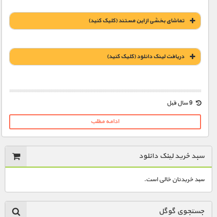
تماشای بخشی از این مستند (کلیک کنید)
دریافت لينک دانلود (کليک کنيد)
1900 تومان – خريد لينک دانلود (افزودن به سبد خريد)
9 سال قبل
ادامه مطلب
سبد خرید لینک دانلود
سبد خریدتان خالی است.
جستجوی گوگل