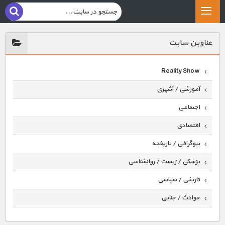
عناوين سايت
Reality Show
آموزشی / آشپزی
اجتماعی
اقتصادی
بیوگرافی / تاریخچه
پزشکی / زیست / روانشناسی
تاریخی / سیاسی
حوادث / جنایی
حیوانات