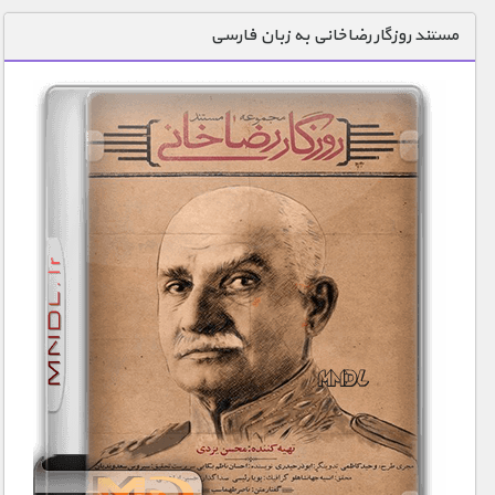
دنیای خوراکی ها
مستند روزگار رضاخانی به زبان فارسی
زمین شناسی / محیط زیست
سازه/ معماری/ مهندسی
سرگرمی
شناخت کودکان
طبیعت
علم و فناوری
فرهنگ / هنر
کیهان / نجوم
گردشگری
ماورایی
مسابقات / ورزشی