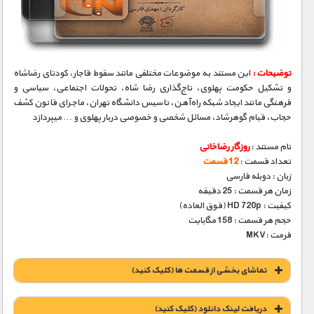
مستند های اختصاصی
توضیحات :
این مستند به موضوعات مختلفی مانند سقوط قاجار، کودتای رضاشاه
و تشکیل حکومت پهلوی، تاج‌گذاری رضا شاه، تحولات اجتماعی، سیاسی و
فرهنگی مانند ایجاد شبکه راه‌آهن، تاسیس دانشگاه تهران، ماجرای قانون کشف
حجاب، قیام گوهرشاد، مسائل شخصی و خصوصی دربار پهلوی و … میپردازد
نام مستند :
روزگار رضاخانی
تعداد قسمت :
12 قسمت
زبان : دوبله فارسی
زمان هر قسمت : 25 دقیقه
کیفیت : HD 720p (فوق العاده)
حجم هر قسمت : 158 مگابایت
فرمت :MKV
تماشای بخشی از قسمت ها (کلیک کنید)
دریافت لينک دانلود (کليک کنيد)