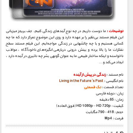
مستند های اختصاصی
توضیحات :
ما دوست داریم در چه نوع آینده‎ای زندگی کنیم. جف بریجز میزبانی
این فیلم مستند بی‌نظیر را بر عهده دارد و روی این موضوع تمرکز دارد که ما چه
کسانی هستیم و با چه چالش‎هایی در زندگی مواجه‌ایم. این فیلم مستند سطح
تفکرات ما را بالا برده و بینش درونی درباره‎ی انگیزه‌های ناخودآگاه ، عواقب
ناخواسته و اینکه ساختار طبیعی ما به عنوان گونه‎ی بشر چه تاثیری در آینده دارد ،
ایجاد می‌کند و…
نام مستند :
زندگی در پیش از آینده
نام انگلیسی :
Living in the Future’s Past
تعداد قسمت :
تک قسمتی
زبان : دوبله فارسی
زمان : 65 دقیقه
کیفیت : HD 1080p – HD 720p (فوق العاده)
حجم : 418 – 790 مگابایت
فرمت : Mp4