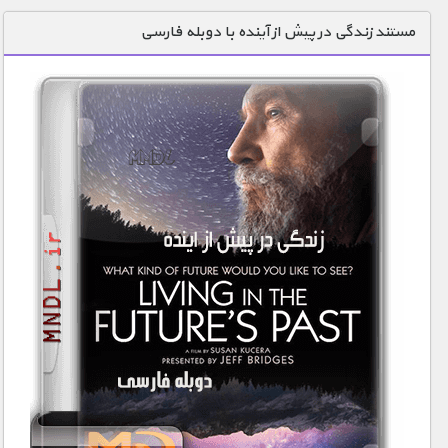
دنیای خوراکی ها
مستند زندگی در پیش از آینده با دوبله فارسی
زمین شناسی / محیط زیست
سازه/ معماری/ مهندسی
سرگرمی
شناخت کودکان
طبیعت
علم و فناوری
فرهنگ / هنر
کیهان / نجوم
گردشگری
ماورایی
مسابقات / ورزشی