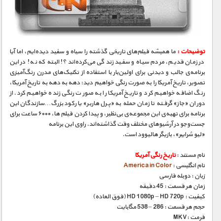
مستند های اختصاصی
توضیحات :
ما همیشه فیلم‌های تاریخی گذشته را سیاه و سفید دیده‌ایم، اما آیا
در زمان قدیم، مردم سیاه و سفید زندگی می‌کرده‌اند؟! البته که نه! در این
برنامه‌ی جالب و دیدنی برای اولین‌بار با استفاده از تکنیک‌های مدرن رنگ‌آمیزی
تصویر، تاریخ آمریکا را به صورت رنگی خواهیم دید: دهه به دهه به تاریخ آمریکا،
رنگ اضافه خواهیم کرد و تاریخ آمریکا را به صورت رنگی زنده خواهیم کرد. از
دوران «جاز» گرفته تا زمان حمله به «پرل هاربر» یا رکود بزرگ…سازندگان این
برنامه برای تهیه‌ی این مجموعه‌ی بی‌نظیر، و پیدا کردن فیلم ها، ۶۰۰۰ ساعت برای
جست‌و‌جو در آرشیوهای مختلف وقت گذاشته‌اند. راوی این برنامه
«لیو شرایبر»، بازیگر هالیوود است.
نام مستند :
تاریخ رنگی آمریکا
نام انگلیسی :
America in Color
زبان : دوبله فارسی
زمان هر قسمت : 45 دقیقه
کیفیت : HD 1080p – HD 720p (فوق العاده)
حجم هر قسمت : 286 – 538 مگابایت
فرمت :MKV