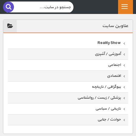
عناوين سايت
Reality Show
آموزشی / آشپزی
اجتماعی
اقتصادی
بیوگرافی / تاریخچه
پزشکی / زیست / روانشناسی
تاریخی / سیاسی
حوادث / جنایی
حیوانات