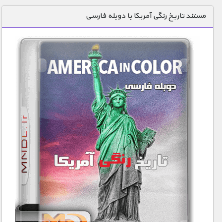
دنیای خوراکی ها
مستند تاریخ رنگی آمریکا با دوبله فارسی
زمین شناسی / محیط زیست
سازه/ معماری/ مهندسی
سرگرمی
شناخت کودکان
طبیعت
علم و فناوری
فرهنگ / هنر
کیهان / نجوم
گردشگری
ماورایی
مسابقات / ورزشی