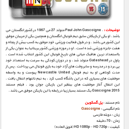
مستند های اختصاصی
توضیحات :
. Paul John Gascoigne متولد 27 می 1967 در کشور انگلستان می
باشد . او یکی از بازیکنان سابق تیم فوتبال انگلستان و همچنین یکی از مربیان موفق
این کشور می باشد . و در طول فعالیت ورزشی خود موفق به کسب بیش از پنجاه و
هفت جایزه ورزشی شده است . او در موزه ورزشی کشور بریتانیا به عنوان یکی از
بااستعداد ترین هافبک میانی های تاریخ فوتبال این کشور انتخاب شده است .
پاول در Gateshead متولد شد ، و در دوران کودکی به سرعت به استعداد خود
پی برد و در مدرسه و سایر وقت های آزاد خود به بازی فوتبال می پرداخت . پس از
مدت کوتاهی او به تیم فوتبال Newcastle United پیوست و به واسطه
موفقیت های بسیاری که در این باشگاه کسب کرد ، به تیم تاتنهام انتقال یافت .
این انتقال آغاز موفقیت های بینظیر این بازیکن جوان بود . فیلم مستند
Gascoigne 2015 یک مستند بسیار زیبا در رابطه با این بازیکن موفق می باشد .
نام مستند :
پل گسکوین
نام انگلیسی :
Gascoigne
زبان : دوبله فارسی
زمان : 70 دقیقه
کیفیت : HD 1080p – HD 720p (فوق العاده)