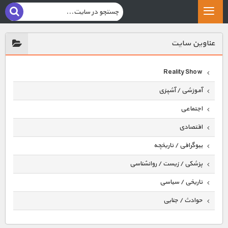
عناوين سايت
Reality Show
آموزشی / آشپزی
اجتماعی
اقتصادی
بیوگرافی / تاریخچه
پزشکی / زیست / روانشناسی
تاریخی / سیاسی
حوادث / جنایی
حیوانات