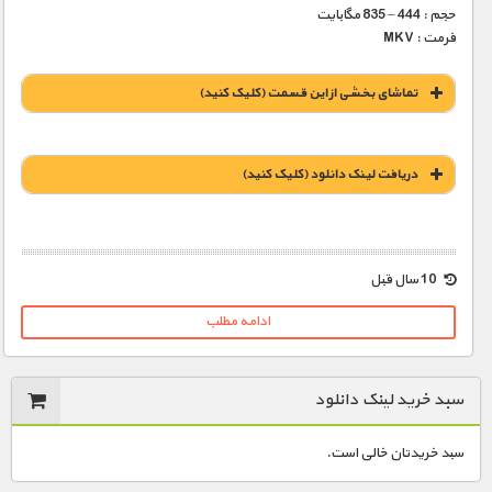
حجم : 444 – 835 مگابایت
فرمت : MKV
تماشای بخشی از این قسمت (کلیک کنید)
دریافت لينک دانلود (کليک کنيد)
1900 تومان – خريد لينک دانلود (افزودن به سبد خريد)
10 سال قبل
ادامه مطلب
سبد خرید لینک دانلود
سبد خریدتان خالی است.