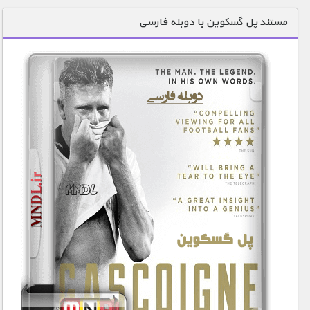
دنیای خوراکی ها
مستند پل گسکوین با دوبله فارسی
زمین شناسی / محیط زیست
سازه/ معماری/ مهندسی
سرگرمی
شناخت کودکان
طبیعت
علم و فناوری
فرهنگ / هنر
کیهان / نجوم
گردشگری
ماورایی
مسابقات / ورزشی