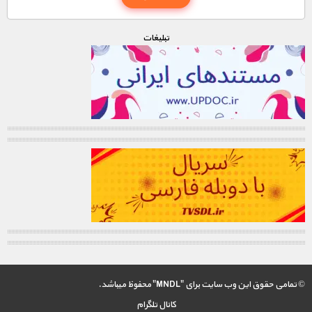
تبليغات
© تمامی حقوق این وب سایت برای "MNDL" محفوظ میباشد.
کانال تلگرام