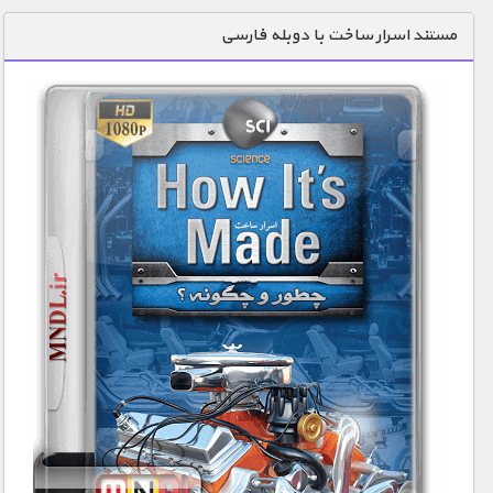
دنیای خوراکی ها
مستند اسرار ساخت با دوبله فارسی
زمین شناسی / محیط زیست
سازه/ معماری/ مهندسی
سرگرمی
شناخت کودکان
طبیعت
علم و فناوری
فرهنگ / هنر
کیهان / نجوم
گردشگری
ماورایی
مسابقات / ورزشی