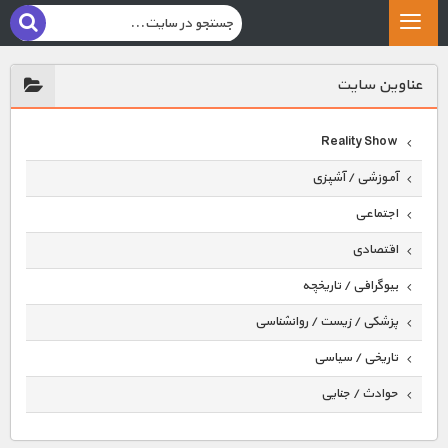
عناوين سايت
Reality Show
آموزشی / آشپزی
اجتماعی
اقتصادی
بیوگرافی / تاریخچه
پزشکی / زیست / روانشناسی
تاریخی / سیاسی
حوادث / جنایی
حیوانات