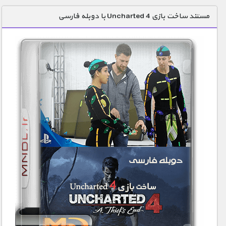
دنیای خوراکی ها
مستند ساخت بازی Uncharted 4 با دوبله فارسی
زمین شناسی / محیط زیست
سازه/ معماری/ مهندسی
سرگرمی
شناخت کودکان
طبیعت
علم و فناوری
فرهنگ / هنر
کیهان / نجوم
گردشگری
ماورایی
مسابقات / ورزشی