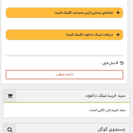
تماشای بخشی از این مستند (کلیک کنید)
دریافت لينک دانلود (کليک کنيد)
1900 تومان – خريد لينک دانلود (افزودن به سبد خريد)
9 سال قبل
ادامه مطلب
سبد خرید لینک دانلود
سبد خریدتان خالی است.
جستجوی گوگل