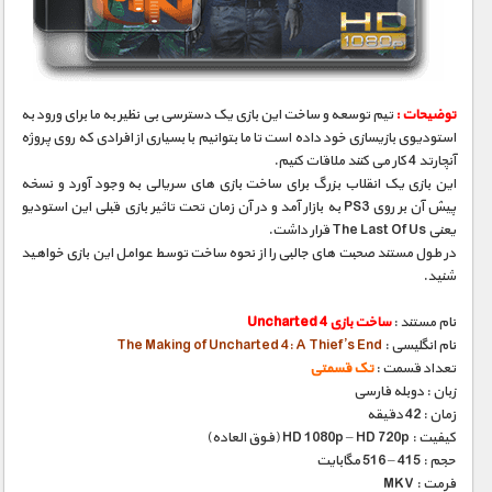
مستند های اختصاصی
توضیحات :
تیم توسعه و ساخت این بازی یک دسترسی بی نظیر به ما برای ورود به
استودیوی بازیسازی خود داده است تا ما بتوانیم با بسیاری از افرادی که روی پروژه
آنچارتد 4 کار می کنند ملاقات کنیم.
این بازی یک انقلاب بزرگ برای ساخت بازی های سریالی به وجود آورد و نسخه
پیش آن بر روی PS3 به بازار آمد و در آن زمان تحت تاثیر بازی قبلی این استودیو
یعنی The Last Of Us قرار داشت.
در طول مستند صحبت های جالبی را از نحوه ساخت توسط عوامل این بازی خواهید
شنید.
نام مستند :
ساخت بازی Uncharted 4
نام انگلیسی :
The Making of Uncharted 4: A Thief’s End
تعداد قسمت :
تک قسمتی
زبان : دوبله فارسی
زمان : 42 دقیقه
کیفیت : HD 1080p – HD 720p (فوق العاده)
حجم : 415 – 516 مگابایت
فرمت : MKV