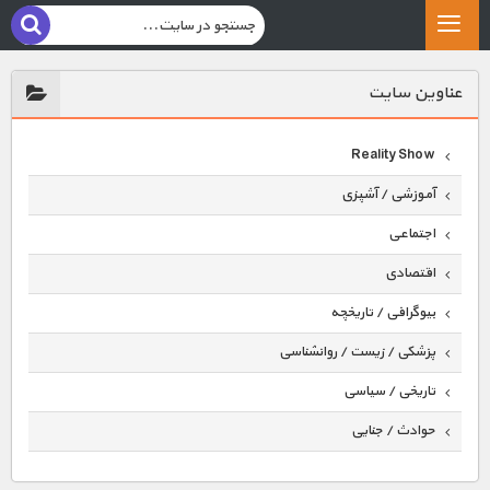
عناوين سايت
Reality Show
آموزشی / آشپزی
اجتماعی
اقتصادی
بیوگرافی / تاریخچه
پزشکی / زیست / روانشناسی
تاریخی / سیاسی
حوادث / جنایی
حیوانات