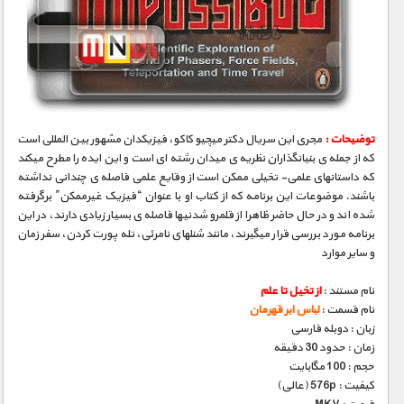
توضیحات :
مجری­ این سریال دکتر میچیو کاکو، فیزیکدان مشهور بین­ المللی است
که از جمله­ ی بنیانگذاران نظریه­ ی میدان رشته ­ای است و این ایده را مطرح می­کند
که داستانهای علمی- تخیلی ممکن است از وقایع علمی فاصله­ ی چندانی نداشته
باشند. موضوعات این برنامه که از کتاب او با عنوان “فیزیک غیرممکن” برگرفته
شده­ اند و در حال حاضر ظاهرا از قلمرو شدنی­ها فاصله­ ی بسیار زیادی دارند، در این
برنامه مورد بررسی قرار می­گیرند، مانند شنلهای نامرئی، تله­ پورت کردن، سفر زمان
و سایر موارد
نام مستند :
از تخیل تا علم
نام قسمت :
لباس ابر قهرمان
زبان : دوبله فارسی
زمان : حدود 30 دقیقه
حجم : 100 مگابایت
کیفیت : 576p (عالی)