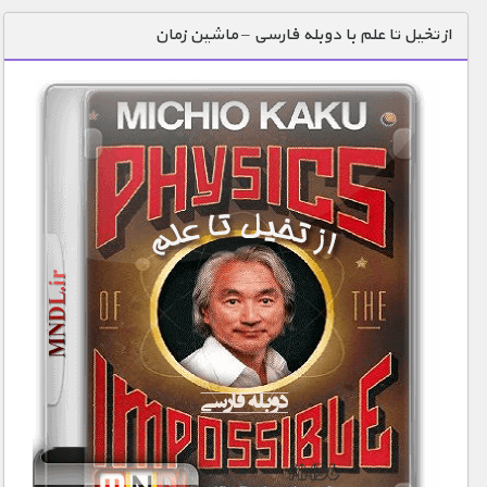
دنیای خوراکی ها
از تخیل تا علم با دوبله فارسی – ماشین زمان
زمین شناسی / محیط زیست
سازه/ معماری/ مهندسی
سرگرمی
شناخت کودکان
طبیعت
علم و فناوری
فرهنگ / هنر
کیهان / نجوم
گردشگری
ماورایی
مسابقات / ورزشی