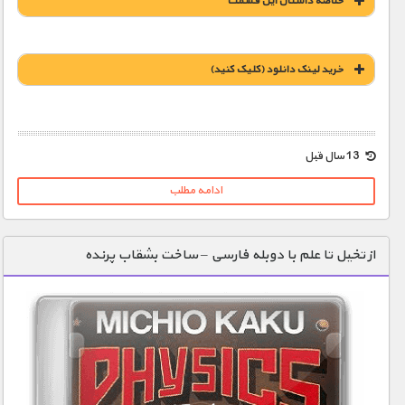
خلاصه داستان این قسمت
خريد لينک دانلود (کليک کنيد)
1900 تومان – خريد لينک دانلود (افزودن به سبد خريد)
13 سال قبل
ادامه مطلب
از تخیل تا علم با دوبله فارسی – ساخت بشقاب پرنده