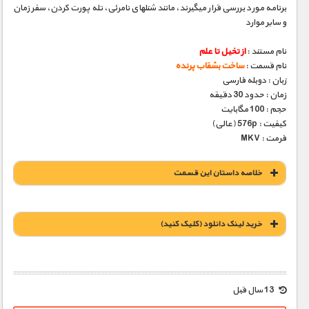
برنامه مورد بررسی قرار می­گیرند، مانند شنلهای نامرئی، تله­ پورت کردن، سفر زمان
و سایر موارد
نام مستند :
از تخیل تا علم
نام قسمت :
ساخت بشقاب پرنده
زبان : دوبله فارسی
زمان : حدود 30 دقیقه
حجم : 100 مگابایت
کیفیت : 576p (عالی)
فرمت : MKV
خلاصه داستان این قسمت
خريد لينک دانلود (کليک کنيد)
1900 تومان – خريد لينک دانلود (افزودن به سبد خريد)
13 سال قبل