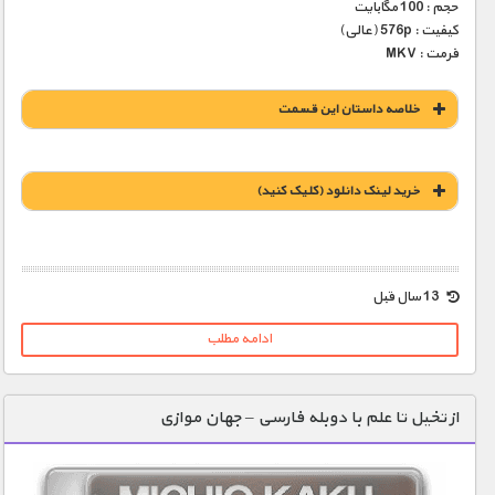
حجم : 100 مگابایت
کیفیت : 576p (عالی)
فرمت : MKV
خلاصه داستان این قسمت
خريد لينک دانلود (کليک کنيد)
1900 تومان – خريد لينک دانلود (افزودن به سبد خريد)
13 سال قبل
ادامه مطلب
از تخیل تا علم با دوبله فارسی – جهان موازی