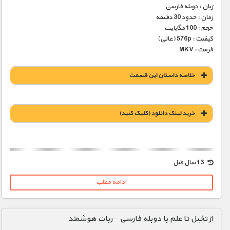
زبان : دوبله فارسی
زمان : حدود 30 دقیقه
حجم : 100 مگابایت
کیفیت : 576p (عالی)
فرمت : MKV
خلاصه داستان این قسمت
خريد لينک دانلود (کليک کنيد)
1900 تومان – خريد لينک دانلود (افزودن به سبد خريد)
13 سال قبل
ادامه مطلب
از تخیل تا علم با دوبله فارسی – ربات هوشمند