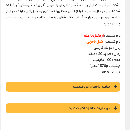
باشند. موضوعات این برنامه که از کتاب او با عنوان “فیزیک غیرممکن” برگرفته
شده­ اند و در حال حاضر ظاهرا از قلمرو شدنی­ها فاصله­ ی بسیار زیادی دارند، در این
برنامه مورد بررسی قرار می­گیرند، مانند شنلهای نامرئی، تله­ پورت کردن، سفر زمان
و سایر موارد
نام مستند :
از تخیل تا علم
نام قسمت :
شنل نامرئی
زبان : دوبله فارسی
زمان : حدود 30 دقیقه
حجم : 100 مگابایت
کیفیت : 576p (عالی)
فرمت : MKV
خلاصه داستان این قسمت
خريد لينک دانلود (کليک کنيد)