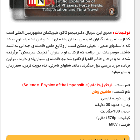
مستند های اختصاصی
توضیحات :
مجری­ این سریال دکتر میچیو کاکو، فیزیکدان مشهور بین­ المللی است
که از جمله­ ی بنیانگذاران نظریه­ ی میدان رشته ­ای است و این ایده را مطرح می­کند
که داستانهای علمی- تخیلی ممکن است از وقایع علمی فاصله­ ی چندانی نداشته
باشند. موضوعات این برنامه که از کتاب او با عنوان “فیزیک غیرممکن” برگرفته
شده­ اند و در حال حاضر ظاهرا از قلمرو شدنی­ها فاصله­ ی بسیار زیادی دارند، در این
برنامه مورد بررسی قرار می­گیرند، مانند شنلهای نامرئی، تله­ پورت کردن، سفر زمان
و سایر موارد
نام مستند :
از تخیل تا علم
(Science: Physics of the Impossible)
نام قسمت :
ماشین زمان
زبان : دوبله فارسی
زمان : حدود 30 دقیقه
حجم : 100 مگابایت
کیفیت : 576p (عالی)
فرمت : MKV