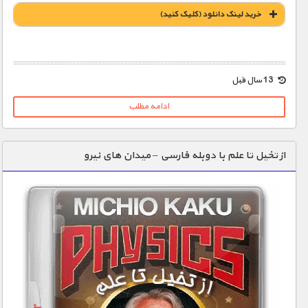
خريد لينک دانلود (کليک کنيد)
1900 تومان – خريد لينک دانلود (افزودن به سبد خريد)
13 سال قبل
ادامه مطلب
از تخیل تا علم با دوبله فارسی – میدان های نیرو