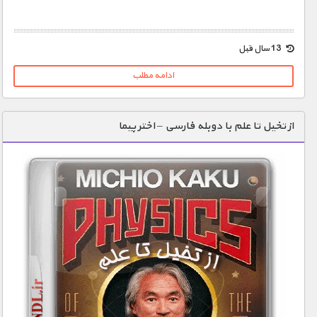
1900 تومان – خريد لينک دانلود (افزودن به سبد خريد)
13 سال قبل
ادامه مطلب
از تخیل تا علم با دوبله فارسی – اختر پیما