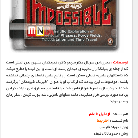
توضیحات :
مجری­ این سریال دکتر میچیو کاکو، فیزیکدان مشهور بین­ المللی است
که از جمله­ ی بنیانگذاران نظریه­ ی میدان رشته ­ای است و این ایده را مطرح می­کند
که داستانهای علمی- تخیلی ممکن است از وقایع علمی فاصله­ ی چندانی نداشته
باشند. موضوعات این برنامه که از کتاب او با عنوان “فیزیک غیرممکن” برگرفته
شده­ اند و در حال حاضر ظاهرا از قلمرو شدنی­ها فاصله­ ی بسیار زیادی دارند، در این
برنامه مورد بررسی قرار می­گیرند، مانند شنلهای نامرئی، تله­ پورت کردن، سفر زمان
و سایر موارد
نام مستند :
از تخیل تا علم
نام قسمت :
اختر پیما
زبان : دوبله فارسی
زمان : حدود 30 دقیقه