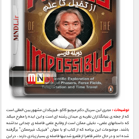
توضیحات :
مجری­ این سریال دکتر میچیو کاکو، فیزیکدان مشهور بین­ المللی است
که از جمله­ ی بنیانگذاران نظریه­ ی میدان رشته ­ای است و این ایده را مطرح می­کند
که داستانهای علمی- تخیلی ممکن است از وقایع علمی فاصله­ ی چندانی نداشته
باشند. موضوعات این برنامه که از کتاب او با عنوان “فیزیک غیرممکن” برگرفته
شده­ اند و در حال حاضر ظاهرا از قلمرو شدنی­ها فاصله­ ی بسیار زیادی دارند، در این