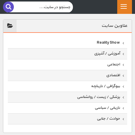
عناوين سايت
Reality Show
آموزشی / آشپزی
اجتماعی
اقتصادی
بیوگرافی / تاریخچه
پزشکی / زیست / روانشناسی
تاریخی / سیاسی
حوادث / جنایی
حیوانات