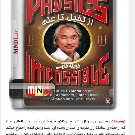
توضیحات :
مجری­ این سریال دکتر میچیو کاکو، فیزیکدان مشهور بین­ المللی است
که از جمله­ ی بنیانگذاران نظریه­ ی میدان رشته ­ای است و این ایده را مطرح می­کند
که داستانهای علمی- تخیلی ممکن است از وقایع علمی فاصله­ ی چندانی نداشته