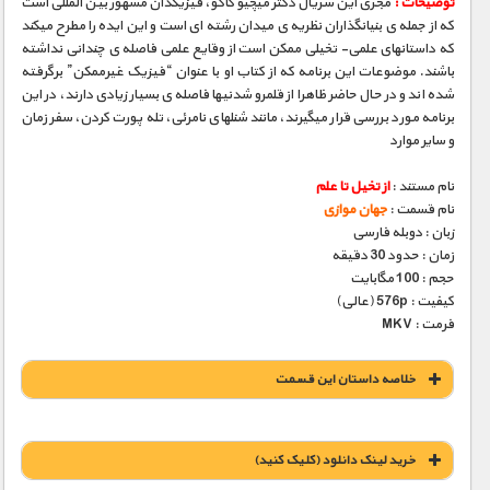
توضیحات :
مجری­ این سریال دکتر میچیو کاکو، فیزیکدان مشهور بین­ المللی است
که از جمله­ ی بنیانگذاران نظریه­ ی میدان رشته ­ای است و این ایده را مطرح می­کند
که داستانهای علمی- تخیلی ممکن است از وقایع علمی فاصله­ ی چندانی نداشته
باشند. موضوعات این برنامه که از کتاب او با عنوان “فیزیک غیرممکن” برگرفته
شده­ اند و در حال حاضر ظاهرا از قلمرو شدنی­ها فاصله­ ی بسیار زیادی دارند، در این
برنامه مورد بررسی قرار می­گیرند، مانند شنلهای نامرئی، تله­ پورت کردن، سفر زمان
و سایر موارد
نام مستند :
از تخیل تا علم
نام قسمت :
جهان موازی
زبان : دوبله فارسی
زمان : حدود 30 دقیقه
حجم : 100 مگابایت
کیفیت : 576p (عالی)
فرمت : MKV
خلاصه داستان این قسمت
خريد لينک دانلود (کليک کنيد)