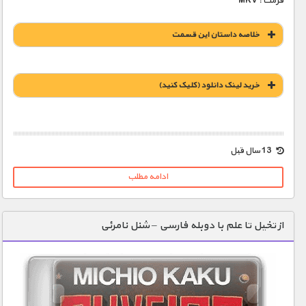
فرمت : MKV
خلاصه داستان این قسمت
خريد لينک دانلود (کليک کنيد)
1900 تومان – خريد لينک دانلود (افزودن به سبد خريد)
13 سال قبل
ادامه مطلب
از تخیل تا علم با دوبله فارسی – شنل نامرئی