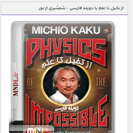
از تخیل تا علم با دوبله فارسی – شمشیری از نور