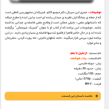
توضیحات :
مجری­ این سریال دکتر میچیو کاکو، فیزیکدان مشهور بین­ المللی است
که از جمله­ ی بنیانگذاران نظریه­ ی میدان رشته ­ای است و این ایده را مطرح می­کند
که داستانهای علمی- تخیلی ممکن است از وقایع علمی فاصله­ ی چندانی نداشته
باشند. موضوعات این برنامه که از کتاب او با عنوان “فیزیک غیرممکن” برگرفته
شده­ اند و در حال حاضر ظاهرا از قلمرو شدنی­ها فاصله­ ی بسیار زیادی دارند، در این
برنامه مورد بررسی قرار می­گیرند، مانند شنلهای نامرئی، تله­ پورت کردن، سفر زمان
و سایر موارد
نام مستند :
از تخیل تا علم
نام قسمت :
ربات هوشمند
زبان : دوبله فارسی
زمان : حدود 30 دقیقه
حجم : 100 مگابایت
کیفیت : 576p (عالی)
فرمت : MKV
خلاصه داستان این قسمت