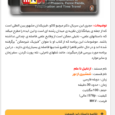
توضیحات :
مجری­ این سریال دکتر میچیو کاکو، فیزیکدان مشهور بین­ المللی است
که از جمله­ ی بنیانگذاران نظریه­ ی میدان رشته ­ای است و این ایده را مطرح می­کند
که داستانهای علمی- تخیلی ممکن است از وقایع علمی فاصله­ ی چندانی نداشته
باشند. موضوعات این برنامه که از کتاب او با عنوان “فیزیک غیرممکن” برگرفته
شده­ اند و در حال حاضر ظاهرا از قلمرو شدنی­ها فاصله­ ی بسیار زیادی دارند، در این
برنامه مورد بررسی قرار می­گیرند، مانند شنلهای نامرئی، تله­ پورت کردن، سفر زمان
و سایر موارد
نام مستند :
از تخیل تا علم
نام قسمت :
شمشیری از نور
زبان : دوبله فارسی
زمان : حدود 30 دقیقه
حجم : 100 مگابایت
کیفیت : 576p (عالی)
فرمت : MKV
خلاصه داستان این قسمت