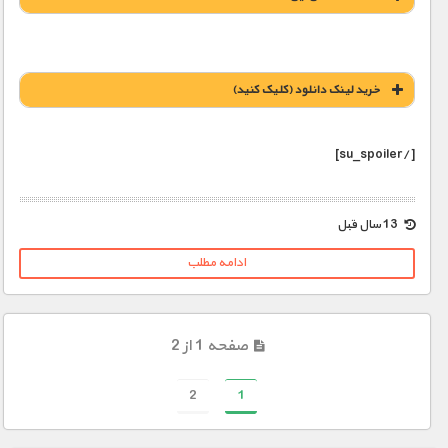
خريد لينک دانلود (کليک کنيد)
[/su_spoiler]
1900 تومان – خريد لينک دانلود (افزودن به سبد خريد)
13 سال قبل
ادامه مطلب
صفحه 1 از 2
2
1