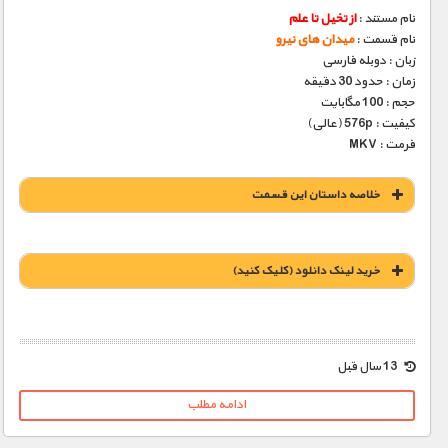
نام مستند :
از تخیل تا علم
نام قسمت :
میدان های نیرو
زبان : دوبله فارسی
زمان : حدود 30 دقیقه
حجم : 100 مگابایت
کیفیت : 576p (عالی)
فرمت : MKV
خلاصه داستان این قسمت
خريد لينک دانلود (کليک کنيد)
1900 تومان – خريد لينک دانلود (افزودن به سبد خريد)
13 سال قبل
ادامه مطلب