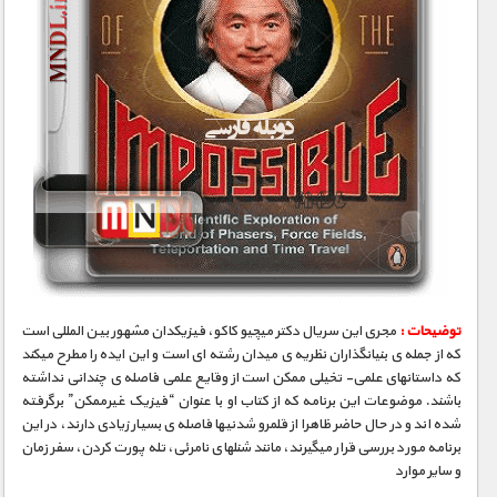
توضیحات :
مجری­ این سریال دکتر میچیو کاکو، فیزیکدان مشهور بین­ المللی است
که از جمله­ ی بنیانگذاران نظریه­ ی میدان رشته ­ای است و این ایده را مطرح می­کند
که داستانهای علمی- تخیلی ممکن است از وقایع علمی فاصله­ ی چندانی نداشته
باشند. موضوعات این برنامه که از کتاب او با عنوان “فیزیک غیرممکن” برگرفته
شده­ اند و در حال حاضر ظاهرا از قلمرو شدنی­ها فاصله­ ی بسیار زیادی دارند، در این
برنامه مورد بررسی قرار می­گیرند، مانند شنلهای نامرئی، تله­ پورت کردن، سفر زمان
و سایر موارد