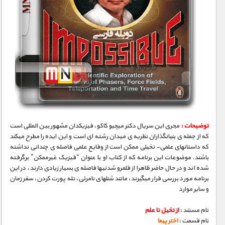
توضیحات :
مجری­ این سریال دکتر میچیو کاکو، فیزیکدان مشهور بین­ المللی است
که از جمله­ ی بنیانگذاران نظریه­ ی میدان رشته ­ای است و این ایده را مطرح می­کند
که داستانهای علمی- تخیلی ممکن است از وقایع علمی فاصله­ ی چندانی نداشته
باشند. موضوعات این برنامه که از کتاب او با عنوان “فیزیک غیرممکن” برگرفته
شده­ اند و در حال حاضر ظاهرا از قلمرو شدنی­ها فاصله­ ی بسیار زیادی دارند، در این
برنامه مورد بررسی قرار می­گیرند، مانند شنلهای نامرئی، تله­ پورت کردن، سفر زمان
و سایر موارد
نام مستند :
از تخیل تا علم
نام قسمت :
اختر پیما