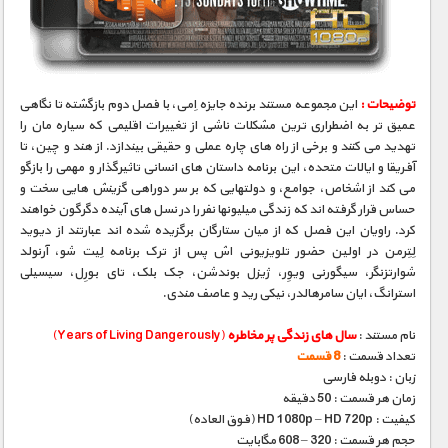
مستند های اختصاصی
توضیحات :
این مجموعه مستند برنده جایزه اِمی، با فصل دوم بازگشته تا نگاهی
عمیق تر به اضطراری ترین مشکلات ناشی از تغییرات اقلیمی که سیاره مان را
تهدید می کنند و برخی از راه های چاره عملی و حقیقی بیندازد. از هند و چین، تا
آفریقا و ایالات متحده، این برنامه داستان های انسانی تاثیرگذار و مهمی را بازگو
می کند از اشخاص، جوامع، و دولتهایی که بر سر دوراهی گزینش هایی سخت و
حساس قرار گرفته اند که زندگی میلیونها نفر را در نسل های آینده دگرگون خواهند
کرد. راویان این فصل که از میان ستارگان برگزیده شده اند عبارتند از دیوید
لِتِرمن در اولین حضور تلویزیونی اش پس از ترک برنامه لِیت شو، آرنولد
شوارتزنگر، سیگورنی ویوِر، ژیزل بوندشن، جک بلک، تای بورِل، سیسیلی
استرانگ، ایان سامرهالدر، نیکی رید و عاصف مندی.
نام مستند :
سال های زندگی پر مخاطره
(Years of Living Dangerously)
تعداد قسمت :
8 قسمت
زبان : دوبله فارسی
زمان هر قسمت : 50 دقیقه
کیفیت : HD 1080p – HD 720p (فوق العاده)
حجم هر قسمت : 320 – 608 مگابایت