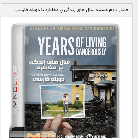
دنیای خوراکی ها
فصل دوم مستند سال های زندگی پر مخاطره با دوبله فارسی
زمین شناسی / محیط زیست
سازه/ معماری/ مهندسی
سرگرمی
شناخت کودکان
طبیعت
علم و فناوری
فرهنگ / هنر
کیهان / نجوم
گردشگری
ماورایی
مسابقات / ورزشی