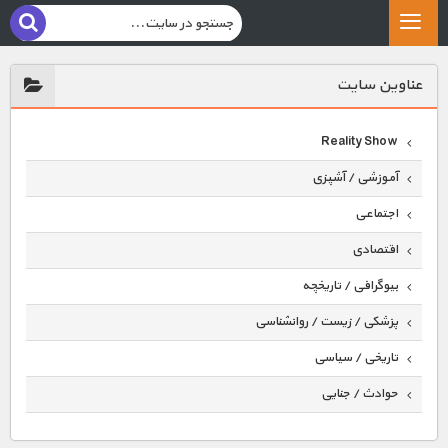
عناوين سايت
Reality Show
آموزشی / آشپزی
اجتماعی
اقتصادی
بیوگرافی / تاریخچه
پزشکی / زیست / روانشناسی
تاریخی / سیاسی
حوادث / جنایی
حیوانات