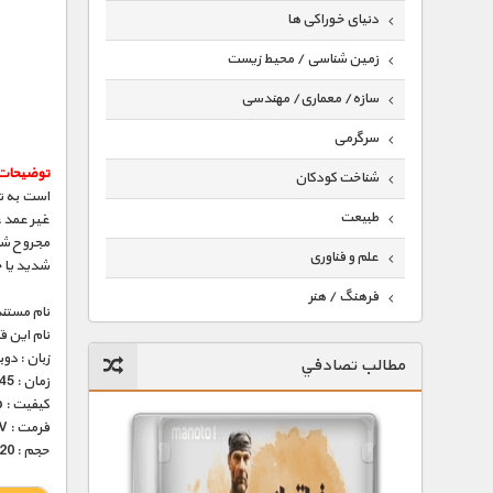
دنیای خوراکی ها
زمین شناسی / محیط زیست
سازه/ معماری/ مهندسی
سرگرمی
توضیحات
شناخت کودکان
است به ت
طبیعت
غیر عمد، 
مجروح شده
علم و فناوری
شدید یا 
فرهنگ / هنر
نام مستند
نام این 
کیهان / نجوم
زبان : دو
مطالب تصادفي
گردشگری
زمان : 45 دقیقه
کیفیت : 576p ( عالی )
ماورایی
فرمت : MKV
حجم : 220 مگابایت
مسابقات / ورزشی