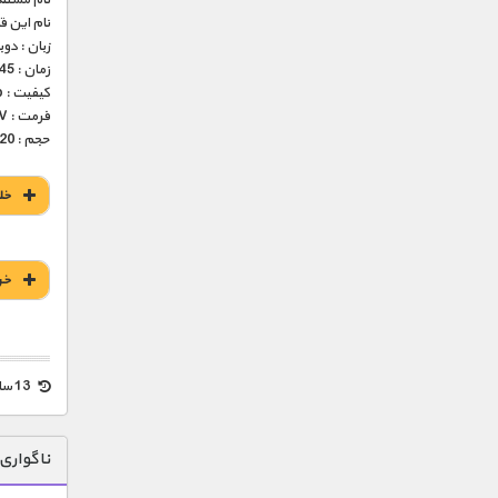
نام این 
زبان : دو
زمان : 45 دقیقه
کیفیت : 576p ( عالی )
فرمت : MKV
حجم : 220 مگابایت
خل
خر
13 سال قبل
ناگواری