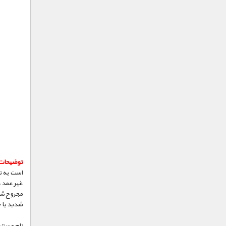
توضیحات
است به ت
غیر عمد، 
مجروح شده
شدید یا 
نام مستند