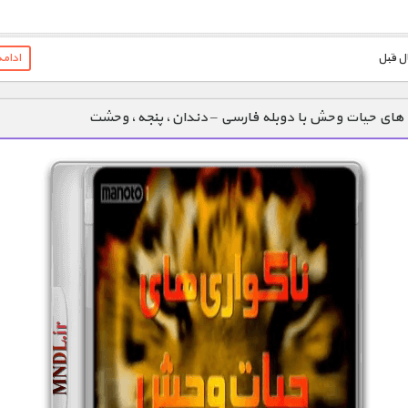
1900 تومان – خريد لينک دانلود (افزودن به سبد خريد)
ادام
 های حیات وحش با دوبله فارسی – دندان، پنجه، وحشت