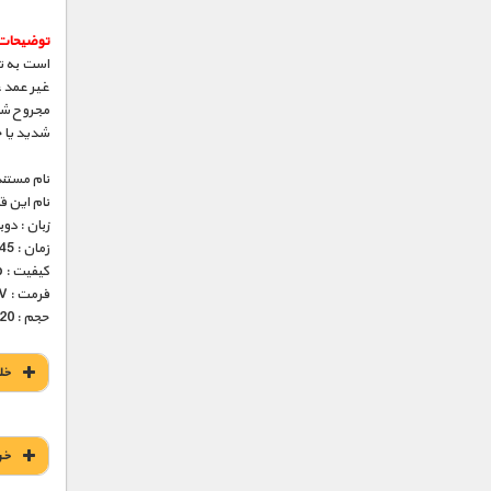
توضیحات
است به ت
غیر عمد، 
مجروح شده
شدید یا 
نام مستند
نام این 
زبان : دو
زمان : 45 دقیقه
کیفیت : 576p ( عالی )
فرمت : MKV
حجم : 220 مگابایت
خل
خر