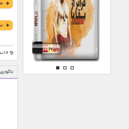
مستند های اختصاصی
خل
خر
13 سال قبل
ناگواری