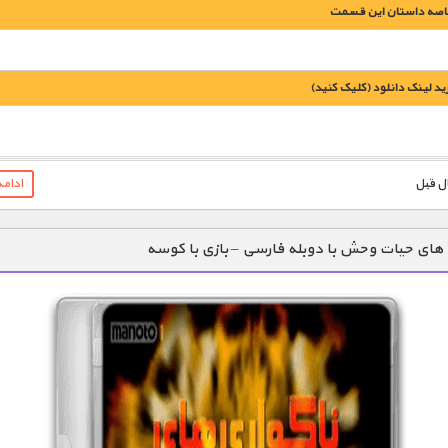
اصه داستان این قسمت
يد لينک دانلود (کليک کنيد)
1900 تومان – خريد لينک دانلود (افزودن به سبد خريد)
ادام
 های حیات وحش با دوبله فارسی – بازی با کوسه