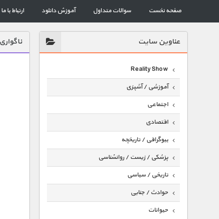
صفحه نخست
سوالات متداول
آموزش دانلود
ارتباط با ما
عناوين سايت
ناگواری
Reality Show
آموزشی / آشپزی
اجتماعی
اقتصادی
بیوگرافی / تاریخچه
پزشکی / زیست / روانشناسی
تاریخی / سیاسی
حوادث / جنایی
حیوانات