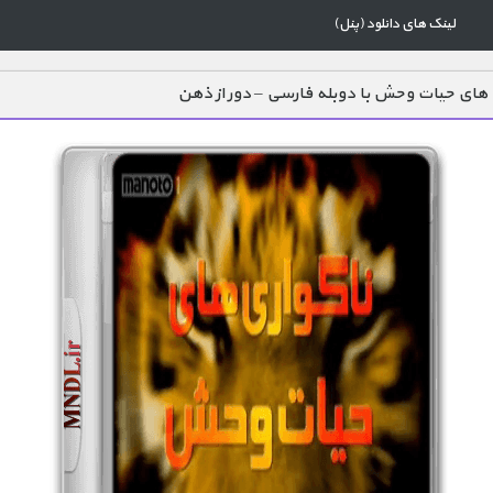
لینک های دانلود (پنل)
 های حیات وحش با دوبله فارسی – دور از ذهن