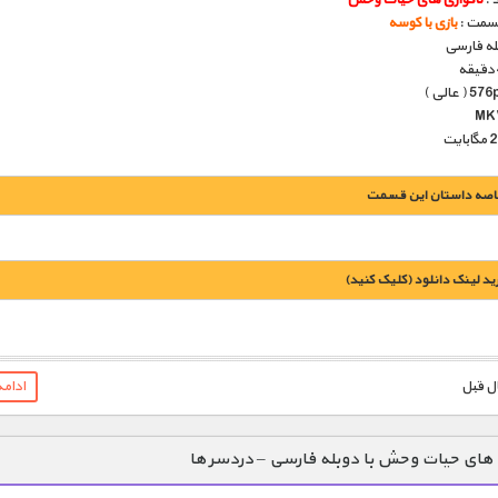
قسمت :
بازی با کوسه
بله فارسی
اصه داستان این قسمت
يد لينک دانلود (کليک کنيد)
1900 تومان – خريد لينک دانلود (افزودن به سبد خريد)
ادام
 های حیات وحش با دوبله فارسی – دردسر ها