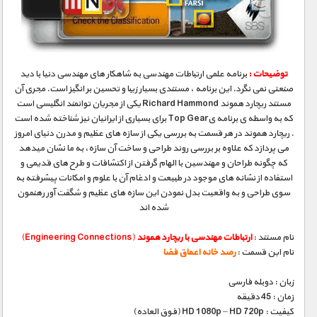
مستند های اختصاصی
توضیحات :
برنامه علمی ارتباطات مهندسی به شاهکار های مهندسی دنیا با دید
صنعتی نمی نگرد. این برنامه ، مستندی بسیار زیبا و تحسین بر انگیز است. مجری آن
مستند ریچارد هموند Richard Hammond یکی از مجریان توانمند انگلیسی است
که به واسطه ی برنامه یTop Gear برای بسیاری از ایرانیان نیز شناخته شده است
. ریچارد هموند در هر قسمت به بررسی یکی از سازه های عظیم و مدرن دنیای امروز
می پردازد که علاوه بر بررسی روند طراحی و ساخت آن سازه، به ما نشان میدهد
که چگونه طراحان و مهندسین با الهام گرفتن از اکتشافات و طرح های قدیمی و
استفاده از نشانه های موجود در طبیعت و ادغام آن با علوم و امکانات پیشرفته به
سوی طراحی و به واقعیت بدل نمودن این سازه های عظیم و شگفت آور رهنمون
شده اند
نام مستند :
ارتباطات مهندسی با ریچارد هموند
(Engineering Connections)
نام این قسمت :
رصد خانه اعماق فضا
زبان : دوبله فارسی
زمان : 45 دقیقه
کیفیت : HD 1080p – HD 720p (فوق العاده)