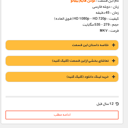
نام این قسمت :
گوگن هایم بیلبائو‬‎
زبان : دوبله فارسی
زمان : 45 دقیقه
کیفیت : HD 1080p – HD 720p (فوق العاده)
حجم : 279 – 535 مگابایت
فرمت : MKV
خلاصه داستان این قسمت
تماشای بخشی از این قسمت (کلیک کنید)
خريد لينک دانلود (کليک کنيد)
1900 تومان – خريد لينک دانلود (افزودن به سبد خريد)
12 سال قبل
ادامه مطلب