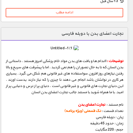
13 سال قبل
ادامه مطلب
تجارت اعضای بدن با دوبله فارسی
توضیحات :
ااندام ها و بافت های بدن مواد خام پزشکی امروز هستند . داستانی از
بدن انسان که تا به حال تصور ان را هم نمی کردید . اما با پیشرفت های سریع و بالا
رفتن نیازهای روز افزون سواستفاده های غیر قانونی هم شکل می گیرد . بسیاری
هر کاری در توانشان باشد انجام می دهند تا چیزی را که نیاز دارند یدست اورند .
این دنیای تجارت های قانونی و غیر قانونی است . دنیای پر از ترس و دنیایی پر از
امید. با ما همراه شوید با مستند جالب تجارت اعضای بدن انسان
نام مستند :
تجارت اعضای بدن
تعداد قسمت :
تک قسمتی (ویژه برنامه)
زبان : دوبله فارسی
زمان : حدود 45 دقیقه
حجم : 220 مگابایت