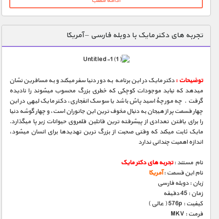
ادامه مطلب
تجربه های دکتر مایک با دوبله فارسی – آمریکا
توضیحات :
دکتر مایک در این برنامه به دور دنیا سفر میکند و به مسافرین نشان
میدهد که نباید موجودات کوچکی که خطری بزرگ محسوب میشوند را نادیده
گرفت . چه مورچۀ اسید پاش باشد یا سوسک انفجاری، دکتر مایک لیهی در این
چهار قسمت پر از هیجان به دنبال مخوف ترین این جانوران است، و چهار گوشه دنیا
را برای یافتن تعدادی از پیشرفته ترین قاتلین قلمروی حیوانات زیر پا میگذارد.
مایک ثابت میکند که وقتی صحبت از بزرگ ترین تهدیدها برای انسان میشود،
اندازه اهمیت چندانی ندارد
نام مستند :
تجربه های دکتر مایک
نام این قسمت :
آمریکا
زبان : دوبله فارسی
زمان : 45 دقیقه
کیفیت : 576p ( عالی )
فرمت : MKV