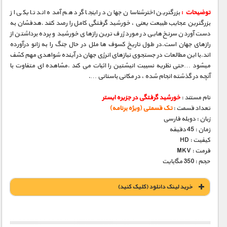
توضیحات :
بزرگترین اخترشناسان جهان در اینجا گرد هم آمده اند تا یکی از
بزرگترین عجایب طبیعت یعنی ، خورشید گرفتگی کامل را رصد کنند .هدفشان به
دست آوردن سرنخ هایی در مورد ژرف ترین رازهای خورشید و پرده برداشتن از
رازهای جهان است.در طول تاریخ کسوف ها ملل در حال جنگ را به زانو درآورده
اند.با این مطالعات در جستجوی نیازهای انرژی جهان در آینده شواهدی مهم کشف
میشود …حتی نظریه نسبیت انیشتین را اثبات می کند .مشاهده ای متفاوت با
آنچه در گذشته انجام شده ، در مکانی باستانی ….
نام مستند :
خورشید گرفتگی در جزیره ایستر
تعداد قسمت :
تک قسمتی (ویژه برنامه)
زبان : دوبله فارسی
زمان : 45 دقیقه
کیفیت : HD
فرمت : MKV
حجم : 350 مگابایت
خريد لينک دانلود (کليک کنيد)
1900 تومان – خريد لينک دانلود (افزودن به سبد خريد)