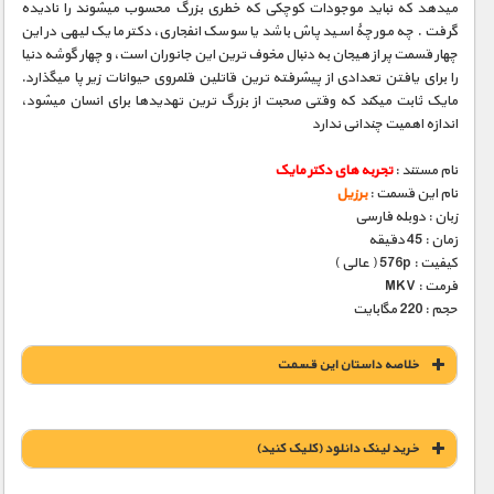
میدهد که نباید موجودات کوچکی که خطری بزرگ محسوب میشوند را نادیده
گرفت . چه مورچۀ اسید پاش باشد یا سوسک انفجاری، دکتر مایک لیهی در این
چهار قسمت پر از هیجان به دنبال مخوف ترین این جانوران است، و چهار گوشه دنیا
را برای یافتن تعدادی از پیشرفته ترین قاتلین قلمروی حیوانات زیر پا میگذارد.
مایک ثابت میکند که وقتی صحبت از بزرگ ترین تهدیدها برای انسان میشود،
اندازه اهمیت چندانی ندارد
نام مستند :
تجربه های دکتر مایک
نام این قسمت :
برزیل
زبان : دوبله فارسی
زمان : 45 دقیقه
کیفیت : 576p ( عالی )
فرمت : MKV
حجم : 220 مگابایت
خلاصه داستان این قسمت
خريد لينک دانلود (کليک کنيد)