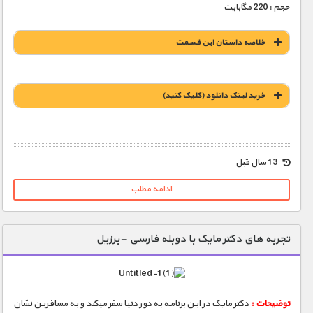
حجم : 220 مگابایت
خلاصه داستان این قسمت
خريد لينک دانلود (کليک کنيد)
1900 تومان – خريد لينک دانلود (افزودن به سبد خريد)
13 سال قبل
ادامه مطلب
تجربه های دکتر مایک با دوبله فارسی – برزیل
توضیحات :
دکتر مایک در این برنامه به دور دنیا سفر میکند و به مسافرین نشان