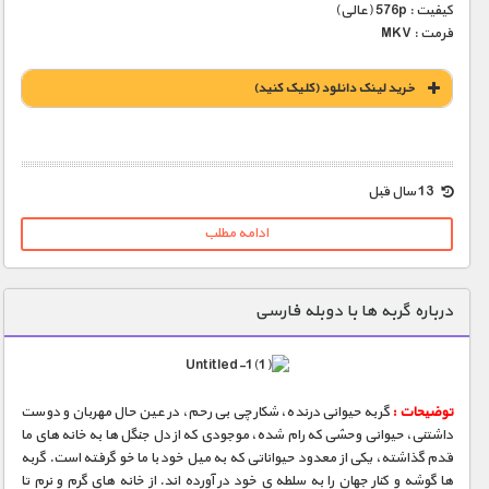
کیفیت : 576p (عالی)
فرمت : MKV
خريد لينک دانلود (کليک کنيد)
1900 تومان – خريد لينک دانلود (افزودن به سبد خريد)
13 سال قبل
ادامه مطلب
درباره گربه ها با دوبله فارسی
توضیحات :
گربه حیوانی درنده، شکارچی بی رحم، در عین حال مهربان و دوست
داشتنی، حیوانی وحشی که رام شده، موجودی که از دل جنگل ها به خانه های ما
قدم گذاشته، یکی از معدود حیواناتی که به میل خود با ما خو گرفته است. گربه
ها گوشه و کنار جهان را به سلطه ی خود در آورده اند. از خانه های گرم و نرم تا