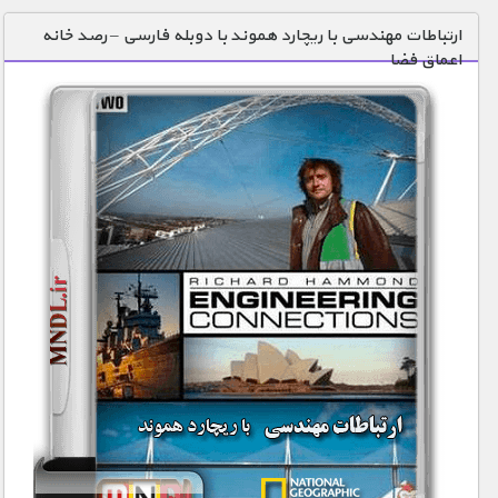
دنیای خوراکی ها
ارتباطات مهندسی با ریچارد هموند با دوبله فارسی – رصد خانه
اعماق فضا
زمین شناسی / محیط زیست
سازه/ معماری/ مهندسی
سرگرمی
شناخت کودکان
طبیعت
علم و فناوری
فرهنگ / هنر
کیهان / نجوم
گردشگری
ماورایی
مسابقات / ورزشی