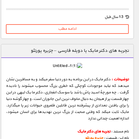
1900 تومان – خريد لينک دانلود (افزودن به سبد خريد)
13 سال قبل
ادامه مطلب
تجربه های دکتر مایک با دوبله فارسی – جزیره بورنئو
توضیحات :
دکتر مایک در این برنامه به دور دنیا سفر میکند و به مسافرین نشان
میدهد که نباید موجودات کوچکی که خطری بزرگ محسوب میشوند را نادیده
گرفت . چه مورچۀ اسید پاش باشد یا سوسک انفجاری، دکتر مایک لیهی در این
چهار قسمت پر از هیجان به دنبال مخوف ترین این جانوران است، و چهار گوشه دنیا
را برای یافتن تعدادی از پیشرفته ترین قاتلین قلمروی حیوانات زیر پا میگذارد.
مایک ثابت میکند که وقتی صحبت از بزرگ ترین تهدیدها برای انسان میشود،
اندازه اهمیت چندانی ندارد
نام مستند :
تجربه های دکتر مایک
نام این قسمت :
جزیره بورنئو