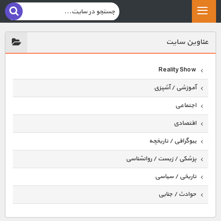
عناوين سايت
Reality Show
آموزشی / آشپزی
اجتماعی
اقتصادی
بیوگرافی / تاریخچه
پزشکی / زیست / روانشناسی
تاریخی / سیاسی
حوادث / جنایی
حیوانات