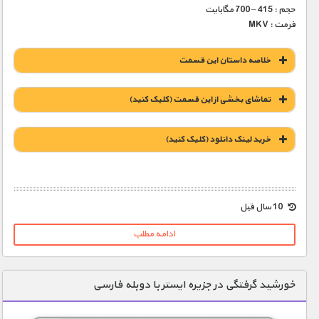
حجم : 415 – 700 مگابایت
فرمت : MKV
خلاصه داستان این قسمت
تماشای بخشی از این قسمت (کلیک کنید)
خريد لينک دانلود (کليک کنيد)
1900 تومان – خريد لينک دانلود (افزودن به سبد خريد)
10 سال قبل
ادامه مطلب
خورشید گرفتگی در جزیره ایستر با دوبله فارسی