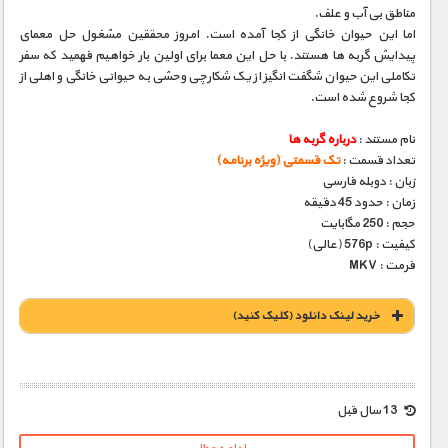
مناطق بی آب و علف.
اما این حیوان خانگی از کجا آمده است. امروز محققین مشغول حل معمای
پیدایش گربه ها هستند. با حل این معما برای اولین بار خواهیم فهمید که سفر
تکاملی این حیوان شگفت انگیز از یک شکارچی وحشی به حیوانی خانگی و اهلی از
کجا شروع شده است.
نام مستند :
درباره گربه ها
تعداد قسمت :
تک قسمتی (ویژه برنامه)
زبان : دوبله فارسی
زمان : حدود 45 دقیقه
حجم : 250 مگابایت
کیفیت : 576p (عالی)
فرمت : MKV
خريد لينک دانلود (کليک کنيد)
1900 تومان – خريد لينک دانلود (افزودن به سبد خريد)
13 سال قبل