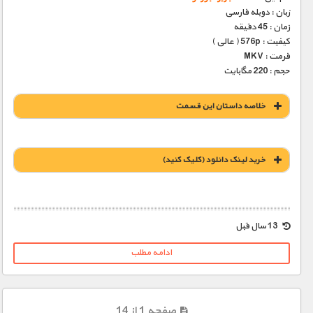
زبان : دوبله فارسی
زمان : 45 دقیقه
کیفیت : 576p ( عالی )
فرمت : MKV
حجم : 220 مگابایت
خلاصه داستان این قسمت
خريد لينک دانلود (کليک کنيد)
1900 تومان – خريد لينک دانلود (افزودن به سبد خريد)
13 سال قبل
ادامه مطلب
صفحه 1 از 14