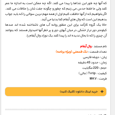
که آنها چه طور این غذاها را پیدا می کنند. اگه چه ممکن است به اندازه ما عمر
کنند ولی ما فقط حدس می زنیم که چطور و چگونه جفت شان را ملاقات می کنند.
اگر بخواهیم که از آنها حافظت کنیم اول از همه مهم ترین سوالی را که باید جواب
بدهیم این است که وال های آبفام کجا بدنیا می آیند.
حالا یک گروه کارآمد برای این منظور روانه آب های ناشناخته شده اند صدها
کیلومتر دور تر از خشکی در میان آبهای دور و پر خطر آنها امیدوار هستند که بتوانند
آن چیزی را که تا بحال ندیده اند را پیدا کنند یک نوزاد وال آبفام را.
نام مستند :
وال آبفام
تعداد قسمت :
تک قسمتی (ویژه برنامه)
زبان : دوبله فارسی
زمان : حدود 45 دقیقه
حجم : 220 مگابایت
کیفیت : Tvrip (عالی)
فرمت : MKV
خريد لينک دانلود (کليک کنيد)
1900 تومان – خريد لينک دانلود (افزودن به سبد خريد)