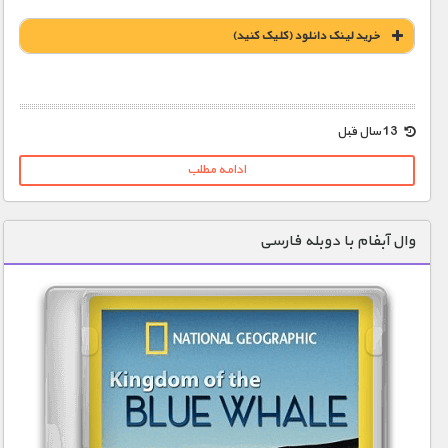
خريد لينک دانلود (کليک کنيد)
1900 تومان – خريد لينک دانلود (افزودن به سبد خريد)
13 سال قبل
ادامه مطلب
وال آبفام با دوبله فارسی