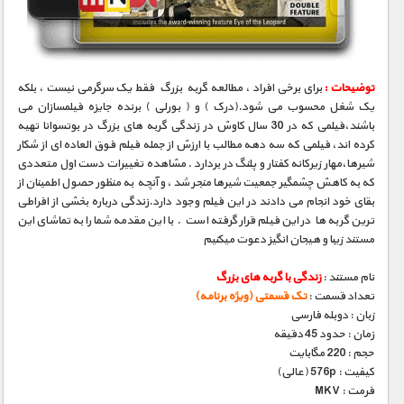
توضیحات :
برای برخی افراد ، مطالعه گربه بزرگ فقط یک سرگرمی نیست ، بلکه
یک شغل محسوب می شود.(درک ) و ( بورلی ) برنده جایزه فیلمسازان می
باشند،فیلمی که در 30 سال کاوش در زندگی گربه های بزرگ در بوتسوانا تهیه
کرده اند، فیلمی که سه دهه مطالب با ارزش از جمله فیلم فوق العاده ای از شکار
شیرها،مهار زیرکانه کفتار و پلنگ در بردارد . مشاهده تغییرات دست اول متعددی
که به کاهش چشمگیر جمعیت شیرها منجر شد ، و آنچه به منظور حصول اطمینان از
بقای خود انجام می دادند در این فیلم وجود دارد.زندگی درباره بخشی از افراطی
ترین گربه ها در این فیلم قرار گرفته است . با این مقدمه شما را به تماشای این
مستند زیبا و هیجان انگیز دعوت میکنیم
نام مستند :
زندگی با گربه های بزرگ
تعداد قسمت :
تک قسمتی (ویژه برنامه)
زبان : دوبله فارسی
زمان : حدود 45 دقیقه
حجم : 220 مگابایت
کیفیت : 576p (عالی)
فرمت : MKV