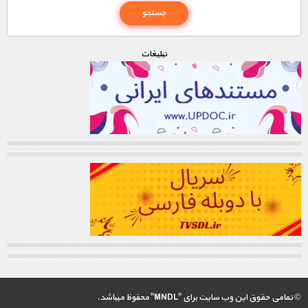
تبليغات
© تمامی حقوق این وب سایت برای "MNDL" محفوظ میباشد.