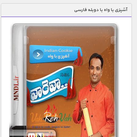
دنیای خوراکی ها
آشپزی با واه با دوبله فارسی
زمین شناسی / محیط زیست
سازه/ معماری/ مهندسی
سرگرمی
شناخت کودکان
طبیعت
علم و فناوری
فرهنگ / هنر
کیهان / نجوم
گردشگری
ماورایی
مسابقات / ورزشی