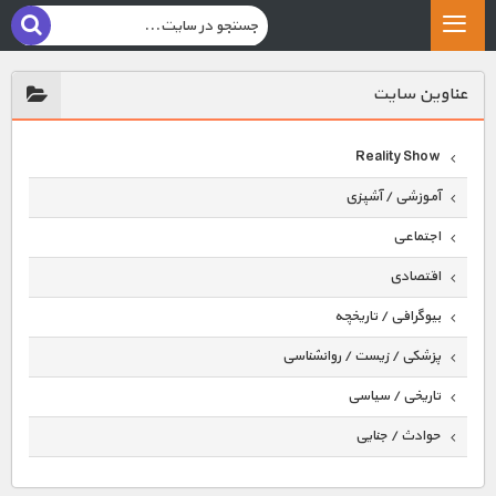
عناوين سايت
Reality Show
آموزشی / آشپزی
اجتماعی
اقتصادی
بیوگرافی / تاریخچه
پزشکی / زیست / روانشناسی
تاریخی / سیاسی
حوادث / جنایی
حیوانات