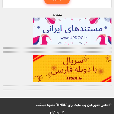
تبليغات
© تمامی حقوق این وب سایت برای "MNDL" محفوظ میباشد.
کانال تلگرام