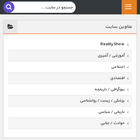
عناوين سايت
Reality Show
آموزشی / آشپزی
اجتماعی
اقتصادی
بیوگرافی / تاریخچه
پزشکی / زیست / روانشناسی
تاریخی / سیاسی
حوادث / جنایی
حیوانات