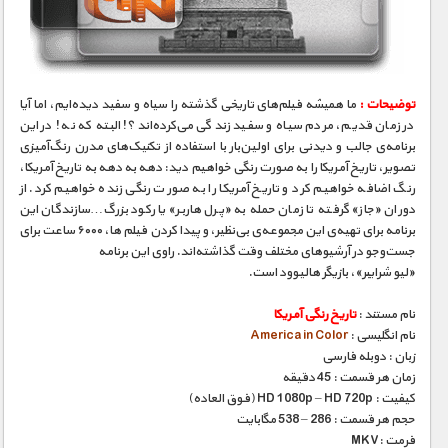
مستند های اختصاصی
توضیحات :
ما همیشه فیلم‌های تاریخی گذشته را سیاه و سفید دیده‌ایم، اما آیا
در زمان قدیم، مردم سیاه و سفید زندگی می‌کرده‌اند؟! البته که نه! در این
برنامه‌ی جالب و دیدنی برای اولین‌بار با استفاده از تکنیک‌های مدرن رنگ‌آمیزی
تصویر، تاریخ آمریکا را به صورت رنگی خواهیم دید: دهه به دهه به تاریخ آمریکا،
رنگ اضافه خواهیم کرد و تاریخ آمریکا را به صورت رنگی زنده خواهیم کرد. از
دوران «جاز» گرفته تا زمان حمله به «پرل هاربر» یا رکود بزرگ…سازندگان این
برنامه برای تهیه‌ی این مجموعه‌ی بی‌نظیر، و پیدا کردن فیلم ها، ۶۰۰۰ ساعت برای
جست‌و‌جو در آرشیوهای مختلف وقت گذاشته‌اند. راوی این برنامه
«لیو شرایبر»، بازیگر هالیوود است.
نام مستند :
تاریخ رنگی آمریکا
نام انگلیسی :
America in Color
زبان : دوبله فارسی
زمان هر قسمت : 45 دقیقه
کیفیت : HD 1080p – HD 720p (فوق العاده)
حجم هر قسمت : 286 – 538 مگابایت
فرمت :MKV