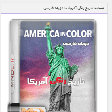
دنیای خوراکی ها
مستند تاریخ رنگی آمریکا با دوبله فارسی
زمین شناسی / محیط زیست
سازه/ معماری/ مهندسی
سرگرمی
شناخت کودکان
طبیعت
علم و فناوری
فرهنگ / هنر
کیهان / نجوم
گردشگری
ماورایی
مسابقات / ورزشی