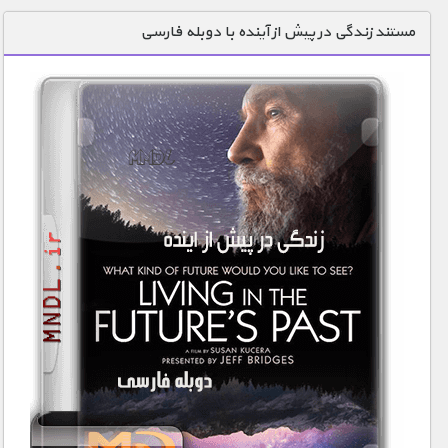
دنیای خوراکی ها
مستند زندگی در پیش از آینده با دوبله فارسی
زمین شناسی / محیط زیست
سازه/ معماری/ مهندسی
سرگرمی
شناخت کودکان
طبیعت
علم و فناوری
فرهنگ / هنر
کیهان / نجوم
گردشگری
ماورایی
مسابقات / ورزشی