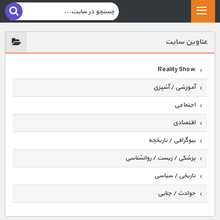
عناوين سايت
Reality Show
آموزشی / آشپزی
اجتماعی
اقتصادی
بیوگرافی / تاریخچه
پزشکی / زیست / روانشناسی
تاریخی / سیاسی
حوادث / جنایی
حیوانات