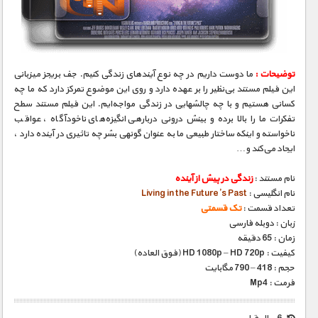
مستند های اختصاصی
توضیحات :
ما دوست داریم در چه نوع آینده‎ای زندگی کنیم. جف بریجز میزبانی
این فیلم مستند بی‌نظیر را بر عهده دارد و روی این موضوع تمرکز دارد که ما چه
کسانی هستیم و با چه چالش‎هایی در زندگی مواجه‌ایم. این فیلم مستند سطح
تفکرات ما را بالا برده و بینش درونی درباره‎ی انگیزه‌های ناخودآگاه ، عواقب
ناخواسته و اینکه ساختار طبیعی ما به عنوان گونه‎ی بشر چه تاثیری در آینده دارد ،
ایجاد می‌کند و…
نام مستند :
زندگی در پیش از آینده
نام انگلیسی :
Living in the Future’s Past
تعداد قسمت :
تک قسمتی
زبان : دوبله فارسی
زمان : 65 دقیقه
کیفیت : HD 1080p – HD 720p (فوق العاده)
حجم : 418 – 790 مگابایت
فرمت : Mp4