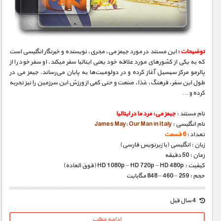
مستند های اختصاصی
توضیحات :
این مستند در مورد جیمز می، مجری، نویسنده و خبرنگار انگلیسی است
که به یکی از کشورهای مورد علاقه خود یعنی ایتالیا سفر می‎کند. او سفر خود را از
پالرمو مرکز سیسیل آغاز کرده و در دولومیت‌ها به پایان می‌رساند. جیمز می در
طول این سفر، فرهنگ، غذا، صنعت و حتی کمی از ورزش این سرزمین را نیز تجربه
کرده و…
نام مستند :
جیمز می: مرد ما در ایتالیا
نام انگلیسی :
James May: Our Man in Italy
تعداد :
6 قسمت
زبان : انگلیسی (با زیرنویس فارسی)
زمان : 50 دقیقه
کیفیت : HD 1080p – HD 720p – HD 480p (فوق العاده)
حجم : 259 – 460 – 848 مگابایت
4 سال قبل
ادامه مطلب