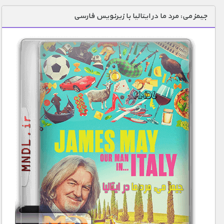
دنیای خوراکی ها
جیمز می: مرد ما در ایتالیا با زیرنویس فارسی
زمین شناسی / محیط زیست
سازه/ معماری/ مهندسی
سرگرمی
شناخت کودکان
طبیعت
علم و فناوری
فرهنگ / هنر
کیهان / نجوم
گردشگری
ماورایی
مسابقات / ورزشی