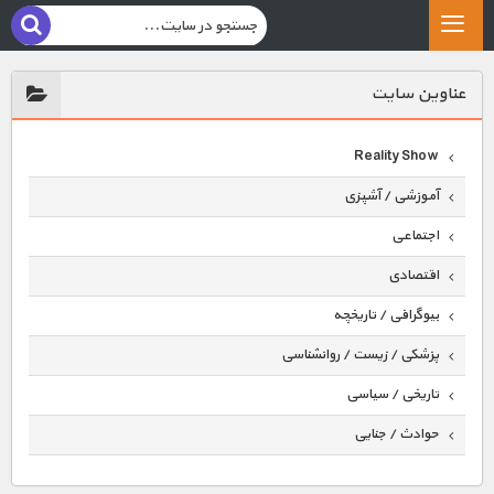
عناوين سايت
Reality Show
آموزشی / آشپزی
اجتماعی
اقتصادی
بیوگرافی / تاریخچه
پزشکی / زیست / روانشناسی
تاریخی / سیاسی
حوادث / جنایی
حیوانات