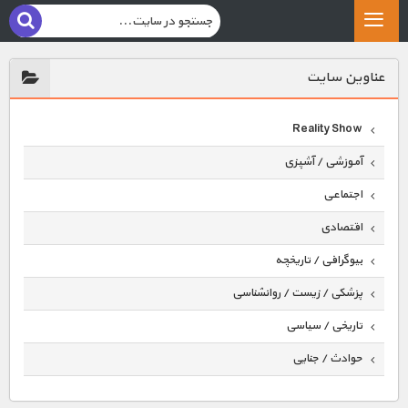
عناوين سايت
Reality Show
آموزشی / آشپزی
اجتماعی
اقتصادی
بیوگرافی / تاریخچه
پزشکی / زیست / روانشناسی
تاریخی / سیاسی
حوادث / جنایی
حیوانات