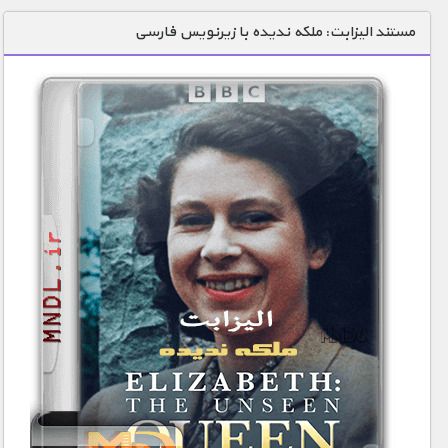
دنیای خوراکی ها
مستند الیزابت: ملکه ندیده با زیرنویس فارسی
زمین شناسی / محیط زیست
سازه/ معماری/ مهندسی
سرگرمی
شناخت کودکان
طبیعت
علم و فناوری
فرهنگ / هنر
کیهان / نجوم
گردشگری
ماورایی
مسابقات / ورزشی