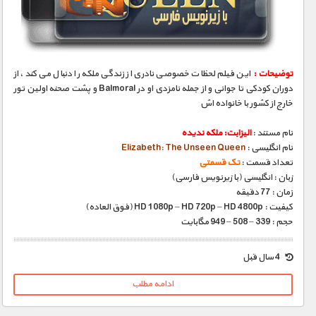
مستند های اختصاصی
توضیحات :
این فیلم لحظات خصوصی نادری از زندگی ملکه را دنبال می کند، از
دوران کودکی تا جوانی و از جمله نامزدی او در Balmoral و پشت صحنه اولین تور
خارج از کشور با خانواده اش
نام مستند :
الیزابت: ملکه ندیده
نام انگلیسی :
Elizabeth: The Unseen Queen
تعداد قسمت :
تک قسمتی
زبان : انگلیسی (با زیرنویس فارسی)
زمان : 77 دقیقه
کیفیت : HD 1080p – HD 720p – HD 4800p (فوق العاده)
حجم : 339 – 508 – 949 مگابایت
4 سال قبل
ادامه مطلب