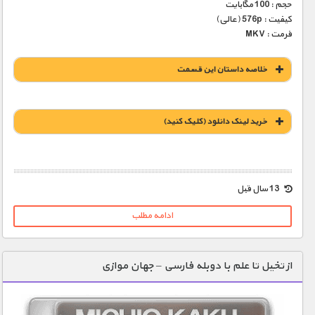
حجم : 100 مگابایت
کیفیت : 576p (عالی)
فرمت : MKV
خلاصه داستان این قسمت
خريد لينک دانلود (کليک کنيد)
1900 تومان – خريد لينک دانلود (افزودن به سبد خريد)
13 سال قبل
ادامه مطلب
از تخیل تا علم با دوبله فارسی – جهان موازی