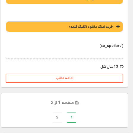
خريد لينک دانلود (کليک کنيد)
[/su_spoiler]
1900 تومان – خريد لينک دانلود (افزودن به سبد خريد)
13 سال قبل
ادامه مطلب
صفحه 1 از 2
2
1