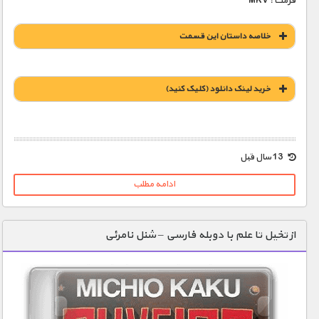
فرمت : MKV
خلاصه داستان این قسمت
خريد لينک دانلود (کليک کنيد)
1900 تومان – خريد لينک دانلود (افزودن به سبد خريد)
13 سال قبل
ادامه مطلب
از تخیل تا علم با دوبله فارسی – شنل نامرئی