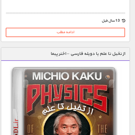
1900 تومان – خريد لينک دانلود (افزودن به سبد خريد)
13 سال قبل
ادامه مطلب
از تخیل تا علم با دوبله فارسی – اختر پیما