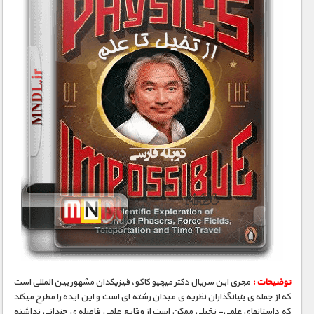
توضیحات :
مجری­ این سریال دکتر میچیو کاکو، فیزیکدان مشهور بین­ المللی است
که از جمله­ ی بنیانگذاران نظریه­ ی میدان رشته ­ای است و این ایده را مطرح می­کند
که داستانهای علمی- تخیلی ممکن است از وقایع علمی فاصله­ ی چندانی نداشته