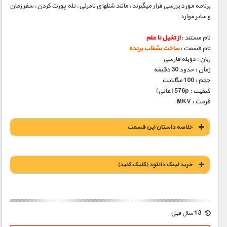
برنامه مورد بررسی قرار می­گیرند، مانند شنلهای نامرئی، تله­ پورت کردن، سفر زمان
و سایر موارد
نام مستند :
از تخیل تا علم
نام قسمت :
ساخت بشقاب پرنده
زبان : دوبله فارسی
زمان : حدود 30 دقیقه
حجم : 100 مگابایت
کیفیت : 576p (عالی)
فرمت : MKV
خلاصه داستان این قسمت
خريد لينک دانلود (کليک کنيد)
1900 تومان – خريد لينک دانلود (افزودن به سبد خريد)
13 سال قبل