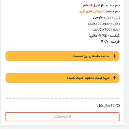
نام مستند :
از تخیل تا علم
نام قسمت :
میدان های نیرو
زبان : دوبله فارسی
زمان : حدود 30 دقیقه
حجم : 100 مگابایت
کیفیت : 576p (عالی)
فرمت : MKV
خلاصه داستان این قسمت
خريد لينک دانلود (کليک کنيد)
1900 تومان – خريد لينک دانلود (افزودن به سبد خريد)
13 سال قبل
ادامه مطلب