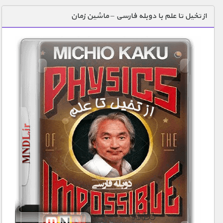
دنیای خوراکی ها
از تخیل تا علم با دوبله فارسی – ماشین زمان
زمین شناسی / محیط زیست
سازه/ معماری/ مهندسی
سرگرمی
شناخت کودکان
طبیعت
علم و فناوری
فرهنگ / هنر
کیهان / نجوم
گردشگری
ماورایی
مسابقات / ورزشی