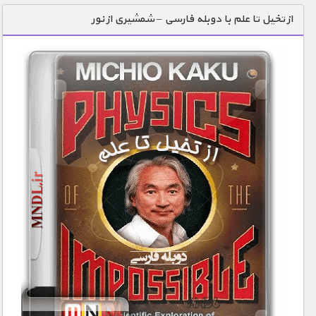
از تخیل تا علم با دوبله فارسی – شمشیری از نور