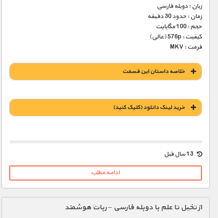
زبان : دوبله فارسی
زمان : حدود 30 دقیقه
حجم : 100 مگابایت
کیفیت : 576p (عالی)
فرمت : MKV
خلاصه داستان این قسمت
خريد لينک دانلود (کليک کنيد)
1900 تومان – خريد لينک دانلود (افزودن به سبد خريد)
13 سال قبل
ادامه مطلب
از تخیل تا علم با دوبله فارسی – ربات هوشمند