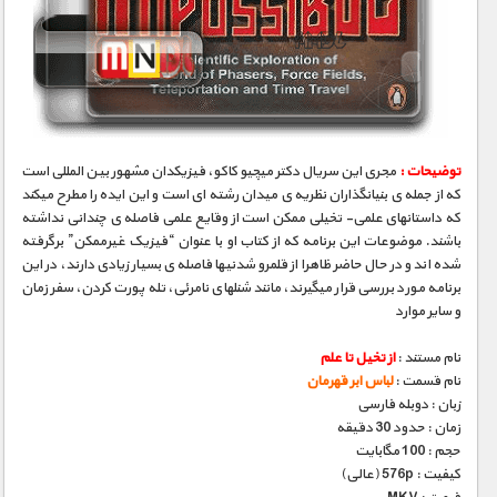
توضیحات :
مجری­ این سریال دکتر میچیو کاکو، فیزیکدان مشهور بین­ المللی است
که از جمله­ ی بنیانگذاران نظریه­ ی میدان رشته ­ای است و این ایده را مطرح می­کند
که داستانهای علمی- تخیلی ممکن است از وقایع علمی فاصله­ ی چندانی نداشته
باشند. موضوعات این برنامه که از کتاب او با عنوان “فیزیک غیرممکن” برگرفته
شده­ اند و در حال حاضر ظاهرا از قلمرو شدنی­ها فاصله­ ی بسیار زیادی دارند، در این
برنامه مورد بررسی قرار می­گیرند، مانند شنلهای نامرئی، تله­ پورت کردن، سفر زمان
و سایر موارد
نام مستند :
از تخیل تا علم
نام قسمت :
لباس ابر قهرمان
زبان : دوبله فارسی
زمان : حدود 30 دقیقه
حجم : 100 مگابایت
کیفیت : 576p (عالی)