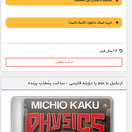
خلاصه داستان این قسمت
خريد لينک دانلود (کليک کنيد)
1900 تومان – خريد لينک دانلود (افزودن به سبد خريد)
13 سال قبل
ادامه مطلب
از تخیل تا علم با دوبله فارسی – ساخت بشقاب پرنده