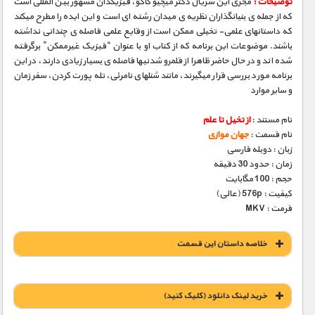
توضیحات :
مجری­ این سریال دکتر میچیو کاکو، فیزیکدان مشهور بین­ المللی است
که از جمله­ ی بنیانگذاران نظریه­ ی میدان رشته ­ای است و این ایده را مطرح می­کند
که داستانهای علمی- تخیلی ممکن است از وقایع علمی فاصله­ ی چندانی نداشته
باشند. موضوعات این برنامه که از کتاب او با عنوان “فیزیک غیرممکن” برگرفته
شده­ اند و در حال حاضر ظاهرا از قلمرو شدنی­ها فاصله­ ی بسیار زیادی دارند، در این
برنامه مورد بررسی قرار می­گیرند، مانند شنلهای نامرئی، تله­ پورت کردن، سفر زمان
و سایر موارد
نام مستند :
از تخیل تا علم
نام قسمت :
جهان موازی
زبان : دوبله فارسی
زمان : حدود 30 دقیقه
حجم : 100 مگابایت
کیفیت : 576p (عالی)
فرمت : MKV
خلاصه داستان این قسمت
خريد لينک دانلود (کليک کنيد)