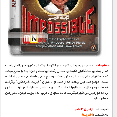
توضیحات :
مجری­ این سریال دکتر میچیو کاکو، فیزیکدان مشهور بین­ المللی است
که از جمله­ ی بنیانگذاران نظریه­ ی میدان رشته ­ای است و این ایده را مطرح می­کند
که داستانهای علمی- تخیلی ممکن است از وقایع علمی فاصله­ ی چندانی نداشته
باشند. موضوعات این برنامه که از کتاب او با عنوان “فیزیک غیرممکن” برگرفته
شده­ اند و در حال حاضر ظاهرا از قلمرو شدنی­ها فاصله­ ی بسیار زیادی دارند، در این
برنامه مورد بررسی قرار می­گیرند، مانند شنلهای نامرئی، تله­ پورت کردن، سفر زمان
و سایر موارد
نام مستند :
از تخیل تا علم
نام قسمت :
اختر پیما