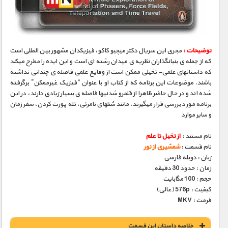
توضیحات :
مجری­ این سریال دکتر میچیو کاکو، فیزیکدان مشهور بین­ المللی است
که از جمله­ ی بنیانگذاران نظریه­ ی میدان رشته ­ای است و این ایده را مطرح می­کند
که داستانهای علمی- تخیلی ممکن است از وقایع علمی فاصله­ ی چندانی نداشته
باشند. موضوعات این برنامه که از کتاب او با عنوان “فیزیک غیرممکن” برگرفته
شده­ اند و در حال حاضر ظاهرا از قلمرو شدنی­ها فاصله­ ی بسیار زیادی دارند، در این
برنامه مورد بررسی قرار می­گیرند، مانند شنلهای نامرئی، تله­ پورت کردن، سفر زمان
و سایر موارد
نام مستند :
از تخیل تا علم
نام قسمت :
شمشیری از نور
زبان : دوبله فارسی
زمان : حدود 30 دقیقه
حجم : 100 مگابایت
کیفیت : 576p (عالی)
فرمت : MKV
خلاصه داستان این قسمت