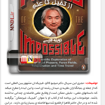
توضیحات :
مجری­ این سریال دکتر میچیو کاکو، فیزیکدان مشهور بین­ المللی است
که از جمله­ ی بنیانگذاران نظریه­ ی میدان رشته ­ای است و این ایده را مطرح می­کند
که داستانهای علمی- تخیلی ممکن است از وقایع علمی فاصله­ ی چندانی نداشته
باشند. موضوعات این برنامه که از کتاب او با عنوان “فیزیک غیرممکن” برگرفته
شده­ اند و در حال حاضر ظاهرا از قلمرو شدنی­ها فاصله­ ی بسیار زیادی دارند، در این