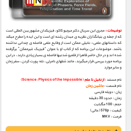
مستند های اختصاصی
توضیحات :
مجری­ این سریال دکتر میچیو کاکو، فیزیکدان مشهور بین­ المللی است
که از جمله­ ی بنیانگذاران نظریه­ ی میدان رشته ­ای است و این ایده را مطرح می­کند
که داستانهای علمی- تخیلی ممکن است از وقایع علمی فاصله­ ی چندانی نداشته
باشند. موضوعات این برنامه که از کتاب او با عنوان “فیزیک غیرممکن” برگرفته
شده­ اند و در حال حاضر ظاهرا از قلمرو شدنی­ها فاصله­ ی بسیار زیادی دارند، در این
برنامه مورد بررسی قرار می­گیرند، مانند شنلهای نامرئی، تله­ پورت کردن، سفر زمان
و سایر موارد
نام مستند :
از تخیل تا علم
(Science: Physics of the Impossible)
نام قسمت :
ماشین زمان
زبان : دوبله فارسی
زمان : حدود 30 دقیقه
حجم : 100 مگابایت
کیفیت : 576p (عالی)
فرمت : MKV