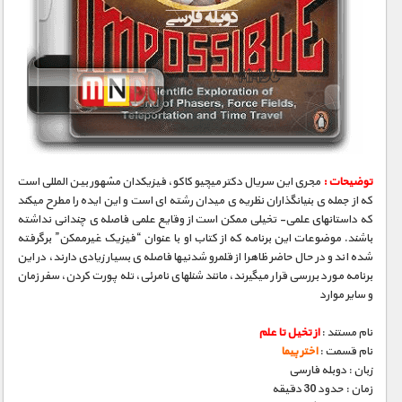
توضیحات :
مجری­ این سریال دکتر میچیو کاکو، فیزیکدان مشهور بین­ المللی است
که از جمله­ ی بنیانگذاران نظریه­ ی میدان رشته ­ای است و این ایده را مطرح می­کند
که داستانهای علمی- تخیلی ممکن است از وقایع علمی فاصله­ ی چندانی نداشته
باشند. موضوعات این برنامه که از کتاب او با عنوان “فیزیک غیرممکن” برگرفته
شده­ اند و در حال حاضر ظاهرا از قلمرو شدنی­ها فاصله­ ی بسیار زیادی دارند، در این
برنامه مورد بررسی قرار می­گیرند، مانند شنلهای نامرئی، تله­ پورت کردن، سفر زمان
و سایر موارد
نام مستند :
از تخیل تا علم
نام قسمت :
اختر پیما
زبان : دوبله فارسی
زمان : حدود 30 دقیقه