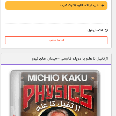
خريد لينک دانلود (کليک کنيد)
1900 تومان – خريد لينک دانلود (افزودن به سبد خريد)
13 سال قبل
ادامه مطلب
از تخیل تا علم با دوبله فارسی – میدان های نیرو