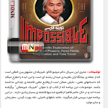
توضیحات :
مجری­ این سریال دکتر میچیو کاکو، فیزیکدان مشهور بین­ المللی است
که از جمله­ ی بنیانگذاران نظریه­ ی میدان رشته ­ای است و این ایده را مطرح می­کند
که داستانهای علمی- تخیلی ممکن است از وقایع علمی فاصله­ ی چندانی نداشته
باشند. موضوعات این برنامه که از کتاب او با عنوان “فیزیک غیرممکن” برگرفته
شده­ اند و در حال حاضر ظاهرا از قلمرو شدنی­ها فاصله­ ی بسیار زیادی دارند، در این
برنامه مورد بررسی قرار می­گیرند، مانند شنلهای نامرئی، تله­ پورت کردن، سفر زمان
و سایر موارد