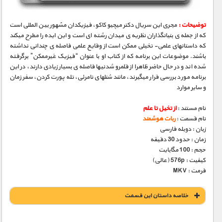
توضیحات :
مجری­ این سریال دکتر میچیو کاکو، فیزیکدان مشهور بین­ المللی است
که از جمله­ ی بنیانگذاران نظریه­ ی میدان رشته ­ای است و این ایده را مطرح می­کند
که داستانهای علمی- تخیلی ممکن است از وقایع علمی فاصله­ ی چندانی نداشته
باشند. موضوعات این برنامه که از کتاب او با عنوان “فیزیک غیرممکن” برگرفته
شده­ اند و در حال حاضر ظاهرا از قلمرو شدنی­ها فاصله­ ی بسیار زیادی دارند، در این
برنامه مورد بررسی قرار می­گیرند، مانند شنلهای نامرئی، تله­ پورت کردن، سفر زمان
و سایر موارد
نام مستند :
از تخیل تا علم
نام قسمت :
ربات هوشمند
زبان : دوبله فارسی
زمان : حدود 30 دقیقه
حجم : 100 مگابایت
کیفیت : 576p (عالی)
فرمت : MKV
خلاصه داستان این قسمت