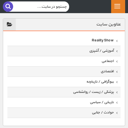
عناوين سايت
Reality Show
آموزشی / آشپزی
اجتماعی
اقتصادی
بیوگرافی / تاریخچه
پزشکی / زیست / روانشناسی
تاریخی / سیاسی
حوادث / جنایی
حیوانات