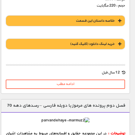
حجم : 220 مگابایت
خلاصه داستان این قسمت
خريد لينک دانلود (کليک کنيد)
1900 تومان – خريد لينک دانلود (افزودن به سبد خريد)
12 سال قبل
ادامه مطلب
فصل دوم پرونده های مرموز با دوبله فارسی – رصدهای دهه 70
توضیحات :
در این مجموعه حقایق و افسانه‌های مربوط به مشاهدات اشیای