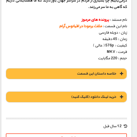
درمی‌یابیم چرا بسیاری از مردم در سراسر جهان باور دارند که ما همسایگانی داریم
که گاهی به ما سر می‌زنند.
نام مستند :
پرونده های مرموز
نام این قسمت :
مثلث برمودا در اقیانوس آرام
زبان : دوبله فارسی
زمان : 45 دقیقه
کیفیت : 576p ( عالی )
فرمت : MKV
حجم : 220 مگابایت
خلاصه داستان این قسمت
خريد لينک دانلود (کليک کنيد)
1900 تومان – خريد لينک دانلود (افزودن به سبد خريد)
12 سال قبل