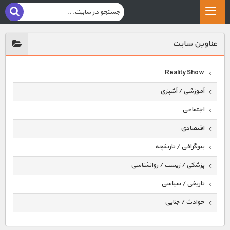
عناوين سايت
Reality Show
آموزشی / آشپزی
اجتماعی
اقتصادی
بیوگرافی / تاریخچه
پزشکی / زیست / روانشناسی
تاریخی / سیاسی
حوادث / جنایی
حیوانات