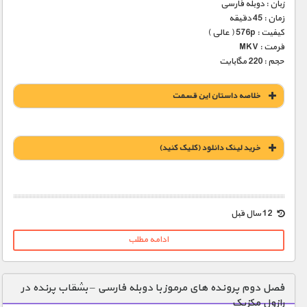
زبان : دوبله فارسی
زمان : 45 دقیقه
کیفیت : 576p ( عالی )
فرمت : MKV
حجم : 220 مگابایت
خلاصه داستان این قسمت
خريد لينک دانلود (کليک کنيد)
1900 تومان – خريد لينک دانلود (افزودن به سبد خريد)
12 سال قبل
ادامه مطلب
فصل دوم پرونده های مرموز با دوبله فارسی – بشقاب پرنده در
رازول مکزیک