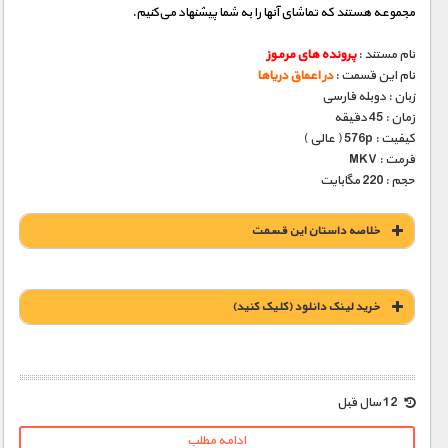
مجموعه هستند که تماشای آنها را به شما پیشنهاد می‌کنیم.
نام مستند :
پرونده های مرموز
نام این قسمت :
در اعماق دریاها
زبان : دوبله فارسی
زمان : 45 دقیقه
کیفیت : 576p ( عالی )
فرمت : MKV
حجم : 220 مگابایت
خلاصه داستان این قسمت
خريد لينک دانلود (کليک کنيد)
1900 تومان – خريد لينک دانلود (افزودن به سبد خريد)
12 سال قبل
ادامه مطلب