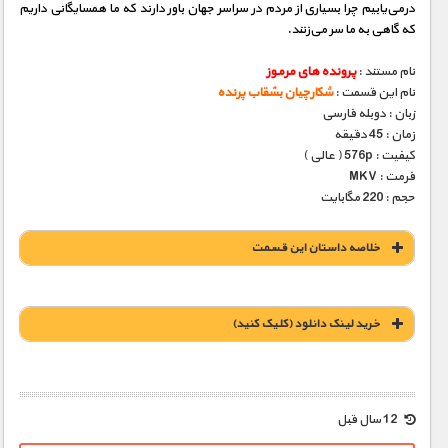
درمی‌یابیم چرا بسیاری از مردم در سراسر جهان باور دارند که ما همسایگانی داریم
که گاهی به ما سر می‌زنند.
نام مستند :
پرونده های مرموز
نام این قسمت :
شکارچیان بشقاب پرنده
زبان : دوبله فارسی
زمان : 45 دقیقه
کیفیت : 576p ( عالی )
فرمت : MKV
حجم : 220 مگابایت
خلاصه داستان این قسمت
خريد لينک دانلود (کليک کنيد)
1900 تومان – خريد لينک دانلود (افزودن به سبد خريد)
12 سال قبل