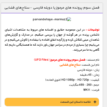
دنیای خوراکی ها
فصل سوم پرونده های مرموز با دوبله فارسی – سلاح‌های فضایی
زمین شناسی / محیط زیست
سازه/ معماری/ مهندسی
توضیحات :
در این مجموعه حقایق و افسانه‌ های مربوط به مشاهدات اشیای
سرگرمی
ناشناس پرنده در هر گوشه از جهان را بررسی میكنیم. در مدارک و گزارش‌های
شناخت کودکان
شاهدان عینی كنكاش كرده و راز آنچه اتفاق‌ افتاده یا نیفتاده را کاوش می‌كنیم و در
می‌یابیم چرا بسیاری از مردم در سراسر جهان باور دارند که ما همسایگانی داریم که
طبیعت
گاهی به ما سر می‌زنند.
علم و فناوری
نام مستند :
فصل سوم پرونده های مرموز
(UFO Files)
فرهنگ / هنر
نام این قسمت :
سلاح های فضایی
زبان : دوبله فارسی
کیهان / نجوم
زمان : 45 دقیقه
کیفیت : HD 1080p – HD 720p (فوق العاده)
گردشگری
حجم : 260 – 489 مگابایت
فرمت : MKV
ماورایی
مسابقات / ورزشی
خلاصه داستان این قسمت