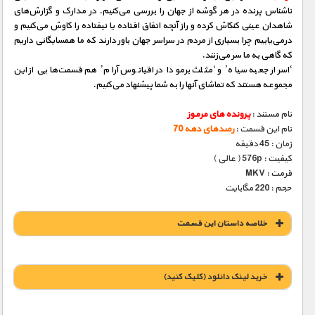
ناشناس پرنده در هر گوشه از جهان را بررسی می‌كنیم. در مدارک و گزارش‌های
شاهدان عینی كنكاش كرده و راز آنچه اتفاق‌ افتاده یا نیفتاده را کاوش می‌كنیم و
درمی‌یابیم چرا بسیاری از مردم در سراسر جهان باور دارند که ما همسایگانی داریم
که گاهی به ما سر می‌زنند.
‘اسرار جعبه سیاه’ و ‘مثلث برمودا در اقیانوس آرام’ هم قسمت‌هایی از این
مجموعه هستند که تماشای آنها را به شما پیشنهاد می‌کنیم.
نام مستند :
پرونده های مرموز
نام این قسمت :
رصدهای دهه 70
زمان : 45 دقیقه
کیفیت : 576p ( عالی )
فرمت : MKV
حجم : 220 مگابایت
خلاصه داستان این قسمت
خريد لينک دانلود (کليک کنيد)