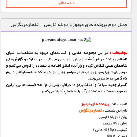
ادامه مطلب
فصل دوم پرونده های مرموز با دوبله فارسی – انفجار در تگزاس
توضیحات :
در این مجموعه حقایق و افسانه‌های مربوط به مشاهدات اشیای
ناشناس پرنده در هر گوشه از جهان را بررسی می‌كنیم. در مدارک و گزارش‌های
شاهدان عینی كنكاش كرده و راز آنچه اتفاق‌ افتاده یا نیفتاده را کاوش می‌كنیم و
درمی‌یابیم چرا بسیاری از مردم در سراسر جهان باور دارند که ما همسایگانی داریم
که گاهی به ما سر می‌زنند.
‘اسرار جعبه سیاه’ و ‘مثلث برمودا در اقیانوس آرام’ هم قسمت‌هایی از این
مجموعه هستند که تماشای آنها را به شما پیشنهاد می‌کنیم.
نام مستند :
پرونده های مرموز
نام این قسمت :
انفجار در تگزاس
زبان : دوبله فارسی
زمان : 45 دقیقه
کیفیت : 576p ( عالی )
فرمت : MKV