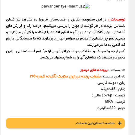
توضیحات :
در این مجموعه حقایق و افسانه‌های مربوط به مشاهدات اشیای
ناشناس پرنده در هر گوشه از جهان را بررسی می‌كنیم. در مدارک و گزارش‌های
شاهدان عینی كنكاش كرده و راز آنچه اتفاق‌ افتاده یا نیفتاده را کاوش می‌كنیم و
درمی‌یابیم چرا بسیاری از مردم در سراسر جهان باور دارند که ما همسایگانی داریم
که گاهی به ما سر می‌زنند.
‘اسرار جعبه سیاه’ و ‘مثلث برمودا در اقیانوس آرام’ هم قسمت‌هایی از این
مجموعه هستند که تماشای آنها را به شما پیشنهاد می‌کنیم.
نام مستند :
پرونده های مرموز
نام این قسمت :
بشقاب پرنده در رازول مکزیک (آشبانه شماره 18)
زبان : دوبله فارسی
زمان : 45 دقیقه
کیفیت : 576p ( عالی )
فرمت : MKV
حجم : 220 مگابایت
خلاصه داستان این قسمت