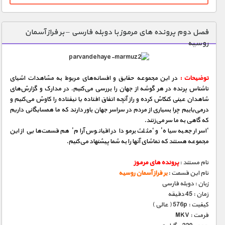
فصل دوم پرونده های مرموز با دوبله فارسی – بر فراز آسمان
روسیه
توضیحات :
در این مجموعه حقایق و افسانه‌های مربوط به مشاهدات اشیای
ناشناس پرنده در هر گوشه از جهان را بررسی می‌كنیم. در مدارک و گزارش‌های
شاهدان عینی كنكاش كرده و راز آنچه اتفاق‌ افتاده یا نیفتاده را کاوش می‌كنیم و
درمی‌یابیم چرا بسیاری از مردم در سراسر جهان باور دارند که ما همسایگانی داریم
که گاهی به ما سر می‌زنند.
‘اسرار جعبه سیاه’ و ‘مثلث برمودا در اقیانوس آرام’ هم قسمت‌هایی از این
مجموعه هستند که تماشای آنها را به شما پیشنهاد می‌کنیم.
نام مستند :
پرونده های مرموز
نام این قسمت :
بر فراز آسمان روسیه
زبان : دوبله فارسی
زمان : 45 دقیقه
کیفیت : 576p ( عالی )
فرمت : MKV