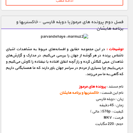
ادامه مطلب
فصل دوم پرونده های مرموز با دوبله فارسی – خاکستریها و
برنامه هایشان
توضیحات :
در این مجموعه حقایق و افسانه‌های مربوط به مشاهدات اشیای
ناشناس پرنده در هر گوشه از جهان را بررسی می‌كنیم. در مدارک و گزارش‌های
شاهدان عینی كنكاش كرده و راز آنچه اتفاق‌ افتاده یا نیفتاده را کاوش می‌كنیم و
درمی‌یابیم چرا بسیاری از مردم در سراسر جهان باور دارند که ما همسایگانی داریم
که گاهی به ما سر می‌زنند.
نام مستند :
پرونده های مرموز
نام این قسمت :
خاکستریها و برنامه هایشان
زبان : دوبله فارسی
زمان : 45 دقیقه
کیفیت : 576p ( عالی )
فرمت : MKV
حجم : 220 مگابایت