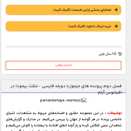
مستند های اختصاصی
تماشای بخشی از این قسمت (کلیک کنید)
خريد لينک دانلود (کليک کنيد)
1900 تومان – خريد لينک دانلود (افزودن به سبد خريد)
10 سال قبل
ادامه مطلب
فصل دوم پرونده های مرموز با دوبله فارسی – مثلث برمودا در
اقیانوس آرام
توضیحات :
در این مجموعه حقایق و افسانه‌های مربوط به مشاهدات اشیای
ناشناس پرنده در هر گوشه از جهان را بررسی می‌كنیم. در مدارک و گزارش‌های
شاهدان عینی كنكاش كرده و راز آنچه اتفاق‌ افتاده یا نیفتاده را کاوش می‌كنیم و