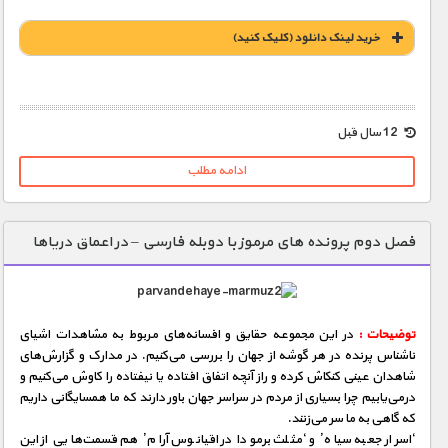
خريد لينک دانلود (کليک کنيد)
1900 تومان – خريد لينک دانلود (افزودن به سبد خريد)
12 سال قبل
ادامه مطلب
فصل دوم پرونده های مرموز با دوبله فارسی – در اعماق دریاها
توضیحات :
در این مجموعه حقایق و افسانه‌های مربوط به مشاهدات اشیای
ناشناس پرنده در هر گوشه از جهان را بررسی می‌كنیم. در مدارک و گزارش‌های
شاهدان عینی كنكاش كرده و راز آنچه اتفاق‌ افتاده یا نیفتاده را کاوش می‌كنیم و
درمی‌یابیم چرا بسیاری از مردم در سراسر جهان باور دارند که ما همسایگانی داریم
که گاهی به ما سر می‌زنند.
‘اسرار جعبه سیاه’ و ‘مثلث برمودا در اقیانوس آرام’ هم قسمت‌هایی از این