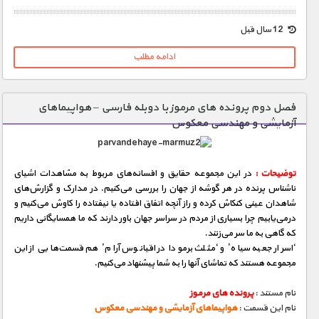
1900 تومان – خريد لينک دانلود (افزودن به سبد خريد)
12 سال قبل
ادامه مطلب
فصل دوم پرونده های مرموز با دوبله فارسی – هواپیماهای
آزمایشی و مهندسی معکوس
توضیحات :
در این مجموعه حقایق و افسانه‌های مربوط به مشاهدات اشیای
ناشناس پرنده در هر گوشه از جهان را بررسی می‌كنیم. در مدارک و گزارش‌های
شاهدان عینی كنكاش كرده و راز آنچه اتفاق‌ افتاده یا نیفتاده را کاوش می‌كنیم و
درمی‌یابیم چرا بسیاری از مردم در سراسر جهان باور دارند که ما همسایگانی داریم
که گاهی به ما سر می‌زنند.
‘اسرار جعبه سیاه’ و ‘مثلث برمودا در اقیانوس آرام’ هم قسمت‌هایی از این
مجموعه هستند که تماشای آنها را به شما پیشنهاد می‌کنیم.
نام مستند :
پرونده های مرموز
نام این قسمت :
هواپیماهای آزمایشی و مهندسی معکوس