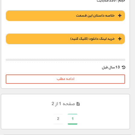
حجم : 220 مگابایت
خلاصه داستان این قسمت
خريد لينک دانلود (کليک کنيد)
1900 تومان – خريد لينک دانلود (افزودن به سبد خريد)
13 سال قبل
ادامه مطلب
صفحه 1 از 2
2
1