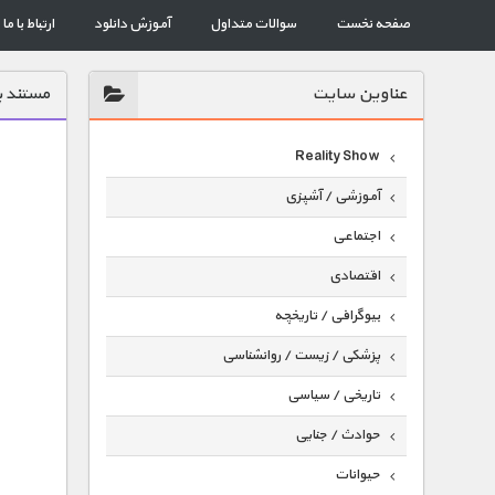
صفحه نخست
سوالات متداول
آموزش دانلود
ارتباط با ما
عناوين سايت
مستند پ
Reality Show
آموزشی / آشپزی
اجتماعی
اقتصادی
بیوگرافی / تاریخچه
پزشکی / زیست / روانشناسی
تاریخی / سیاسی
حوادث / جنایی
حیوانات