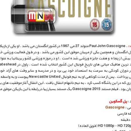
:
. Paul John Gascoigne متولد 27 می 1967 در کشور انگلستان می باشد . او یکی ا
ل انگلستان و همچنین یکی از مربیان موفق این کشور می باشد . و در طول فعالیت ورزشی 
یش از پنجاه و هفت جایزه ورزشی شده است . او در موزه ورزشی کشور بریتانیا به عنوان
ر دوران کودکی به سرعت به استعداد خود پی برد و در مدرسه و سایر وقت های آزاد خود 
فوتبال می پرداخت . پس از مدت کوتاهی او به تیم فوتبال astle United
ی که در این باشگاه کسب کرد ، به تیم تاتنهام انتقال یافت . این انتقال آغاز موفقیت های بی
Gascoigne 201 یک مستند بسیار زیبا در رابطه با این بازیکن موفق می باشد .
 :
پل گسکوین
سی :
Gascoigne
بله فارسی