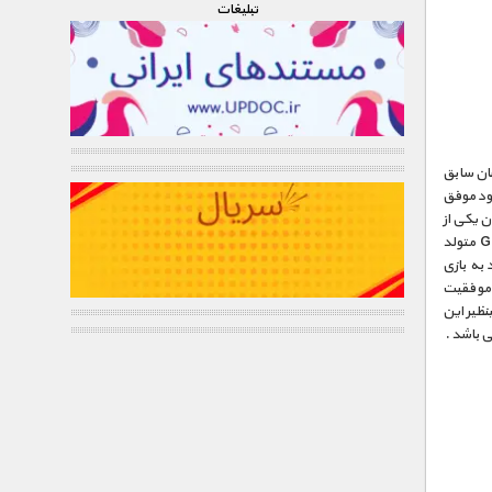
تبليغات
ز بازیکنان سابق
خود موفق
 یکی از
بااستعداد ترین هافبک میانی های تاریخ فوتبال این کشور انتخاب شده است . پاول در Gateshead متولد
به بازی
Newc پیوست و به واسطه موفقیت
نظیر این