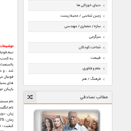
دنیای خوراکی ها
زمین شناسی / محیط زیست
سازه/ معماری/ مهندسی
سرگرمی
توضیحات 
شناخت کودکان
تیم فوتبا
طبیعت
به کسب ب
علم و فناوری
شد ، و د
فرهنگ / هنر
های بسیار
بازیکن جوان بود . فیلم مستند 5
کیهان / نجوم
مطالب تصادفي
گردشگری
نام مستند
نام انگلی
ماورایی
زبان : دو
زمان : 70 دقیقه
مسابقات / ورزشی
کیفیت : HD 1080p – HD 720p (فوق العاده)