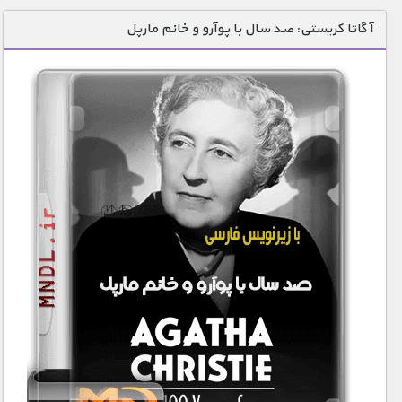
دنیای خوراکی ها
آگاتا کریستی: صد سال با پوآرو و خانم مارپل
زمین شناسی / محیط زیست
سازه/ معماری/ مهندسی
سرگرمی
شناخت کودکان
طبیعت
علم و فناوری
فرهنگ / هنر
کیهان / نجوم
گردشگری
ماورایی
مسابقات / ورزشی