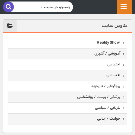
عناوين سايت
Reality Show
آموزشی / آشپزی
اجتماعی
اقتصادی
بیوگرافی / تاریخچه
پزشکی / زیست / روانشناسی
تاریخی / سیاسی
حوادث / جنایی
حیوانات