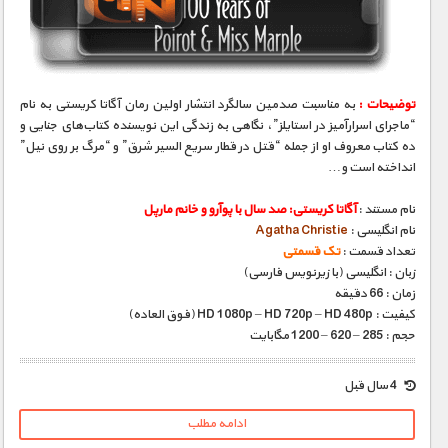
مستند های اختصاصی
توضیحات :
به مناسبت صدمین سالگرد انتشار اولین رمان آگاتا کریستی به نام
“ماجرای اسرارآمیز در استایلز”، نگاهی به زندگی این نویسنده کتاب‌های جنایی و
ده کتاب معروف او از جمله “قتل در قطار سریع السیر شرق” و “مرگ بر روی نیل”
انداخته است و…
نام مستند :
آگاتا کریستی: صد سال با پوآرو و خانم مارپل
نام انگلیسی :
Agatha Christie
تعداد قسمت :
تک قسمتی
زبان : انگلیسی (با زیرنویس فارسی)
زمان : 66 دقیقه
کیفیت : HD 1080p – HD 720p – HD 480p (فوق العاده)
حجم : 285 – 620 – 1200 مگابایت
4 سال قبل
ادامه مطلب