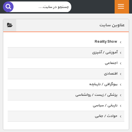
عناوين سايت
Reality Show
آموزشی / آشپزی
اجتماعی
اقتصادی
بیوگرافی / تاریخچه
پزشکی / زیست / روانشناسی
تاریخی / سیاسی
حوادث / جنایی
حیوانات