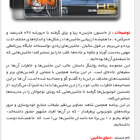
مستند های اختصاصی
توضیحات :
از «استون مارتین» زیبا و براق گرفته تا «پورشه ۹۱۱» قدرتمند و
«سرکش»، ما همیشه از زیبایی ماشین‌ها در شکل‌ها و اندازه‌های مختلف لذت
برده و می‌بریم. در طول سالیان، ماشین‌های زیادی توانسته‌اند جایگاه بین‌المللی
مهمی به‌دست آورند و علاوه بر جاده‌ها، قلب ما را نیز تسخیر کنند؛ ماشین‌هایی که
ما شیفته‌ی آن‌ها بوده‌ایم…
این مجموعه برنامه روایتگر داستان جالب این ماشین‌ها و خاطرات آن‌ها در
سفرهای جاده‌ای است. در این برنامه همچنین با منتخبی از کمدین‌های برتر و
شخصیت‌های مختلف در این‌باره گفت‌و‌گو و مصاحبه شده است. آن‌ها در این
مصاحبه‌ها خاطرات جالب خود را از این ماشین‌ها با ما به اشتراک می‌گذارند؛ از
نخستین اتوموبیل‌ها گرفته تا ماشین‌هایی که رویای نوجوانان را در مدرسه‌ها
تسخیر می‌کنند.
در این برنامه همچنین شاهد تصاویر بی‌نظیر تبلیغاتِ صنایع خودروسازی و مرور
برنامه‌های تلویزیونی پرطرفدار – که در آن‌ها افراد مشهور حضور داشته‌اند-
خواهیم بود. این برنامه داستان ماشین‌هایی است که ما همیشه دوست
داشته‌ایم.
نام مستند :
دنیای ماشین