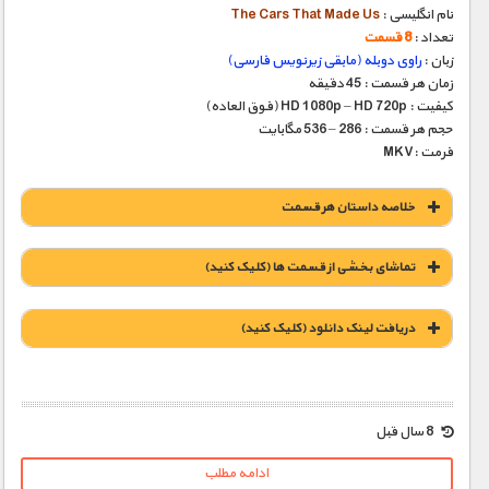
نام انگلیسی :
The Cars That Made Us
تعداد :
8 قسمت
زبان :
راوی دوبله (مابقی زیرنویس فارسی)
زمان هر قسمت : 45 دقیقه
کیفیت : HD 1080p – HD 720p (فوق العاده)
حجم هر قسمت : 286 – 536 مگابایت
فرمت :MKV
خلاصه داستان هر قسمت
تماشای بخشی از قسمت ها (کلیک کنید)
دریافت لينک دانلود (کليک کنيد)
1900 تومان – دانلود قسمت 1 (افزودن به سبد خريد)
8 سال قبل
ادامه مطلب
1900 تومان – دانلود قسمت 2 (افزودن به سبد خريد)