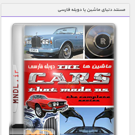
دنیای خوراکی ها
مستند دنیای ماشین با دوبله فارسی
زمین شناسی / محیط زیست
سازه/ معماری/ مهندسی
سرگرمی
شناخت کودکان
طبیعت
علم و فناوری
فرهنگ / هنر
کیهان / نجوم
گردشگری
ماورایی
مسابقات / ورزشی