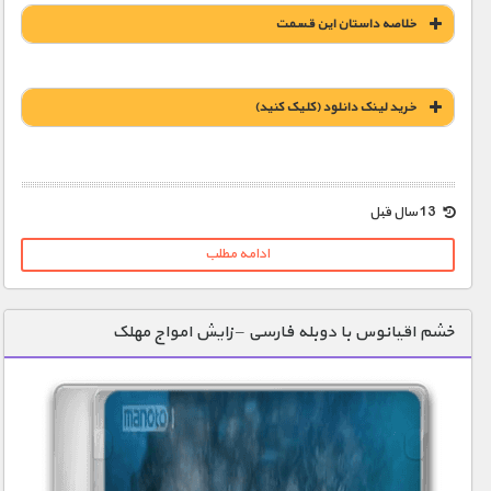
خلاصه داستان این قسمت
خريد لينک دانلود (کليک کنيد)
1900 تومان – خريد لينک دانلود (افزودن به سبد خريد)
13 سال قبل
ادامه مطلب
خشم اقیانوس با دوبله فارسی – زایش امواج مهلک