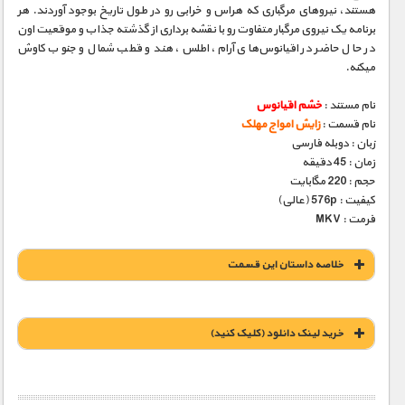
هستند، نیروهای مرگباری که هراس و خرابی رو در طول تاریخ بوجود آوردند. هر
برنامه یک نیروی مرگبار متفاوت رو با نقشه برداری از گذشته جذاب و موقعیت اون
در حال حاضر در اقیانوس‌های آرام، اطلس، هند و قطب شمال و جنوب کاوش
میکنه.
نام مستند :
خشم اقیانوس
نام قسمت :
زایش امواج مهلک
زبان : دوبله فارسی
زمان : 45 دقیقه
حجم : 220 مگابایت
کیفیت : 576p (عالی)
فرمت : MKV
خلاصه داستان این قسمت
خريد لينک دانلود (کليک کنيد)
1900 تومان – خريد لينک دانلود (افزودن به سبد خريد)