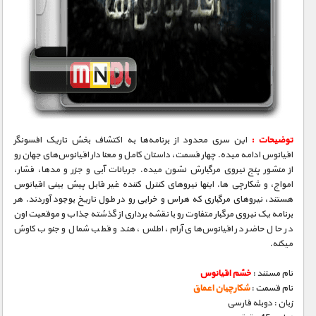
توضیحات :
این سری محدود از برنامه‌ها به اکتشاف بخش تاریک افسونگر
اقیانوس ادامه میده. چهار قسمت، داستان کامل و معنا دار اقیانوس‌های جهان رو
از منشور پنج نیروی مرگبارش نشون میده. جریانات آبی و جزر و مدها، فشار،
امواج، و شکارچی ها. اینها نیروهای کنترل کننده غیر قابل پیش بینی اقیانوس
هستند، نیروهای مرگباری که هراس و خرابی رو در طول تاریخ بوجود آوردند. هر
برنامه یک نیروی مرگبار متفاوت رو با نقشه برداری از گذشته جذاب و موقعیت اون
در حال حاضر در اقیانوس‌های آرام، اطلس، هند و قطب شمال و جنوب کاوش
میکنه.
نام مستند :
خشم اقیانوس
نام قسمت :
شکارچیان اعماق
زبان : دوبله فارسی