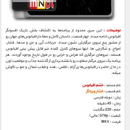
مستند های اختصاصی
توضیحات :
این سری محدود از برنامه‌ها به اکتشاف بخش تاریک افسونگر
اقیانوس ادامه میده. چهار قسمت، داستان کامل و معنا دار اقیانوس‌های جهان رو
از منشور پنج نیروی مرگبارش نشون میده. جریانات آبی و جزر و مدها، فشار،
امواج، و شکارچی ها. اینها نیروهای کنترل کننده غیر قابل پیش بینی اقیانوس
هستند، نیروهای مرگباری که هراس و خرابی رو در طول تاریخ بوجود آوردند. هر
برنامه یک نیروی مرگبار متفاوت رو با نقشه برداری از گذشته جذاب و موقعیت اون
در حال حاضر در اقیانوس‌های آرام، اطلس، هند و قطب شمال و جنوب کاوش
میکنه.
نام مستند :
خشم اقیانوس
نام قسمت :
فشار ویرانگر
زبان : دوبله فارسی
زمان : 45 دقیقه
حجم : 220 مگابایت
کیفیت : 576p (عالی)
فرمت : MKV