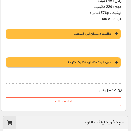
زمان : 45 دقیقه
حجم : 220 مگابایت
کیفیت : 576p (عالی)
فرمت : MKV
خلاصه داستان این قسمت
خريد لينک دانلود (کليک کنيد)
1900 تومان – خريد لينک دانلود (افزودن به سبد خريد)
13 سال قبل
ادامه مطلب
سبد خرید لینک دانلود