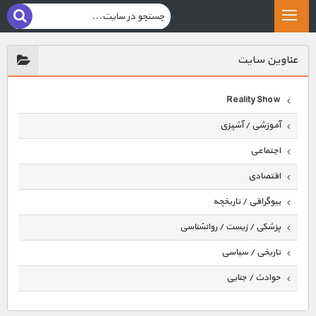
عناوين سايت
Reality Show
آموزشی / آشپزی
اجتماعی
اقتصادی
بیوگرافی / تاریخچه
پزشکی / زیست / روانشناسی
تاریخی / سیاسی
حوادث / جنایی
حیوانات