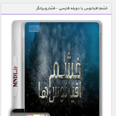
دنیای خوراکی ها
خشم اقیانوس با دوبله فارسی – فشار ویرانگر
زمین شناسی / محیط زیست
سازه/ معماری/ مهندسی
سرگرمی
شناخت کودکان
طبیعت
علم و فناوری
فرهنگ / هنر
کیهان / نجوم
گردشگری
ماورایی
مسابقات / ورزشی