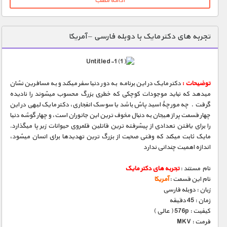
ادامه مطلب
تجربه های دکتر مایک با دوبله فارسی – آمریکا
توضیحات :
دکتر مایک در این برنامه به دور دنیا سفر میکند و به مسافرین نشان
میدهد که نباید موجودات کوچکی که خطری بزرگ محسوب میشوند را نادیده
گرفت . چه مورچۀ اسید پاش باشد یا سوسک انفجاری، دکتر مایک لیهی در این
چهار قسمت پر از هیجان به دنبال مخوف ترین این جانوران است، و چهار گوشه دنیا
را برای یافتن تعدادی از پیشرفته ترین قاتلین قلمروی حیوانات زیر پا میگذارد.
مایک ثابت میکند که وقتی صحبت از بزرگ ترین تهدیدها برای انسان میشود،
اندازه اهمیت چندانی ندارد
نام مستند :
تجربه های دکتر مایک
نام این قسمت :
آمریکا
زبان : دوبله فارسی
زمان : 45 دقیقه
کیفیت : 576p ( عالی )
فرمت : MKV