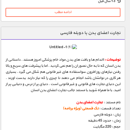
13 سال قبل
ادامه مطلب
تجارت اعضای بدن با دوبله فارسی
توضیحات :
ااندام ها و بافت های بدن مواد خام پزشکی امروز هستند . داستانی از
بدن انسان که تا به حال تصور ان را هم نمی کردید . اما با پیشرفت های سریع و بالا
رفتن نیازهای روز افزون سواستفاده های غیر قانونی هم شکل می گیرد . بسیاری
هر کاری در توانشان باشد انجام می دهند تا چیزی را که نیاز دارند یدست اورند .
این دنیای تجارت های قانونی و غیر قانونی است . دنیای پر از ترس و دنیایی پر از
امید. با ما همراه شوید با مستند جالب تجارت اعضای بدن انسان
نام مستند :
تجارت اعضای بدن
تعداد قسمت :
تک قسمتی (ویژه برنامه)
زبان : دوبله فارسی
زمان : حدود 45 دقیقه
حجم : 220 مگابایت