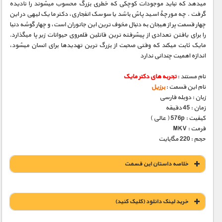
میدهد که نباید موجودات کوچکی که خطری بزرگ محسوب میشوند را نادیده
گرفت . چه مورچۀ اسید پاش باشد یا سوسک انفجاری، دکتر مایک لیهی در این
چهار قسمت پر از هیجان به دنبال مخوف ترین این جانوران است، و چهار گوشه دنیا
را برای یافتن تعدادی از پیشرفته ترین قاتلین قلمروی حیوانات زیر پا میگذارد.
مایک ثابت میکند که وقتی صحبت از بزرگ ترین تهدیدها برای انسان میشود،
اندازه اهمیت چندانی ندارد
نام مستند :
تجربه های دکتر مایک
نام این قسمت :
برزیل
زبان : دوبله فارسی
زمان : 45 دقیقه
کیفیت : 576p ( عالی )
فرمت : MKV
حجم : 220 مگابایت
خلاصه داستان این قسمت
خريد لينک دانلود (کليک کنيد)