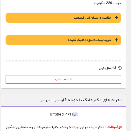
حجم : 220 مگابایت
خلاصه داستان این قسمت
خريد لينک دانلود (کليک کنيد)
1900 تومان – خريد لينک دانلود (افزودن به سبد خريد)
13 سال قبل
ادامه مطلب
تجربه های دکتر مایک با دوبله فارسی – برزیل
توضیحات :
دکتر مایک در این برنامه به دور دنیا سفر میکند و به مسافرین نشان