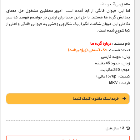
مناطق بی آب و علف.
اما این حیوان خانگی از کجا آمده است. امروز محققین مشغول حل معمای
پیدایش گربه ها هستند. با حل این معما برای اولین بار خواهیم فهمید که سفر
تکاملی این حیوان شگفت انگیز از یک شکارچی وحشی به حیوانی خانگی و اهلی از
کجا شروع شده است.
نام مستند :
درباره گربه ها
تعداد قسمت :
تک قسمتی (ویژه برنامه)
زبان : دوبله فارسی
زمان : حدود 45 دقیقه
حجم : 250 مگابایت
کیفیت : 576p (عالی)
فرمت : MKV
خريد لينک دانلود (کليک کنيد)
1900 تومان – خريد لينک دانلود (افزودن به سبد خريد)
13 سال قبل