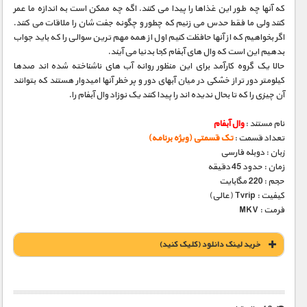
که آنها چه طور این غذاها را پیدا می کنند. اگه چه ممکن است به اندازه ما عمر
کنند ولی ما فقط حدس می زنیم که چطور و چگونه جفت شان را ملاقات می کنند.
اگر بخواهیم که از آنها حافظت کنیم اول از همه مهم ترین سوالی را که باید جواب
بدهیم این است که وال های آبفام کجا بدنیا می آیند.
حالا یک گروه کارآمد برای این منظور روانه آب های ناشناخته شده اند صدها
کیلومتر دور تر از خشکی در میان آبهای دور و پر خطر آنها امیدوار هستند که بتوانند
آن چیزی را که تا بحال ندیده اند را پیدا کنند یک نوزاد وال آبفام را.
نام مستند :
وال آبفام
تعداد قسمت :
تک قسمتی (ویژه برنامه)
زبان : دوبله فارسی
زمان : حدود 45 دقیقه
حجم : 220 مگابایت
کیفیت : Tvrip (عالی)
فرمت : MKV
خريد لينک دانلود (کليک کنيد)
1900 تومان – خريد لينک دانلود (افزودن به سبد خريد)