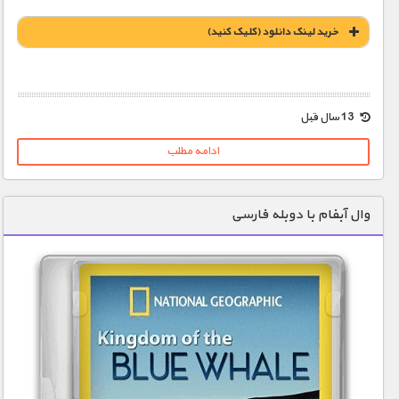
خريد لينک دانلود (کليک کنيد)
1900 تومان – خريد لينک دانلود (افزودن به سبد خريد)
13 سال قبل
ادامه مطلب
وال آبفام با دوبله فارسی