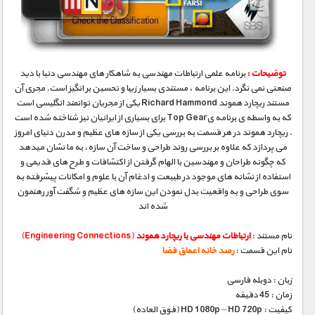
مستند های اختصاصی
توضیحات :
برنامه علمی ارتباطات مهندسی به شاهکار های مهندسی دنیا با دید
صنعتی نمی نگرد. این برنامه ، مستندی بسیار زیبا و تحسین بر انگیز است. مجری آن
مستند ریچارد هموند Richard Hammond یکی از مجریان توانمند انگلیسی است
که به واسطه ی برنامه یTop Gear برای بسیاری از ایرانیان نیز شناخته شده است
. ریچارد هموند در هر قسمت به بررسی یکی از سازه های عظیم و مدرن دنیای امروز
می پردازد که علاوه بر بررسی روند طراحی و ساخت آن سازه، به ما نشان میدهد
که چگونه طراحان و مهندسین با الهام گرفتن از اکتشافات و طرح های قدیمی و
استفاده از نشانه های موجود در طبیعت و ادغام آن با علوم و امکانات پیشرفته به
سوی طراحی و به واقعیت بدل نمودن این سازه های عظیم و شگفت آور رهنمون
شده اند
نام مستند :
ارتباطات مهندسی با ریچارد هموند
(Engineering Connections)
نام این قسمت :
رصد خانه اعماق فضا
زبان : دوبله فارسی
زمان : 45 دقیقه
کیفیت : HD 1080p – HD 720p (فوق العاده)