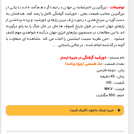
توضیحات :
بزرگترین اخترشناسان جهان در اینجا گرد هم آمده اند تا یکی از
بزرگترین عجایب طبیعت یعنی ، خورشید گرفتگی کامل را رصد کنند .هدفشان به
دست آوردن سرنخ هایی در مورد ژرف ترین رازهای خورشید و پرده برداشتن از
رازهای جهان است.در طول تاریخ کسوف ها ملل در حال جنگ را به زانو درآورده
اند.با این مطالعات در جستجوی نیازهای انرژی جهان در آینده شواهدی مهم کشف
میشود …حتی نظریه نسبیت انیشتین را اثبات می کند .مشاهده ای متفاوت با
آنچه در گذشته انجام شده ، در مکانی باستانی ….
نام مستند :
خورشید گرفتگی در جزیره ایستر
تعداد قسمت :
تک قسمتی (ویژه برنامه)
زبان : دوبله فارسی
زمان : 45 دقیقه
کیفیت : HD
فرمت : MKV
حجم : 350 مگابایت
خريد لينک دانلود (کليک کنيد)
1900 تومان – خريد لينک دانلود (افزودن به سبد خريد)