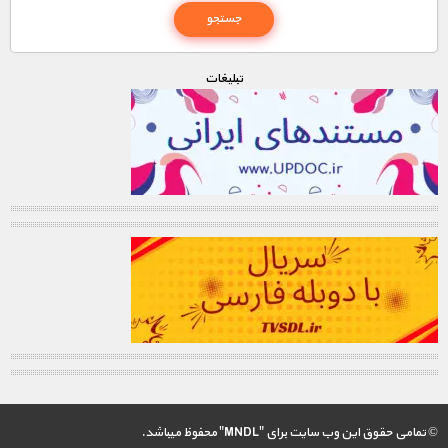
تبليغات
© تمامی حقوق این وب سایت برای "MNDL" محفوظ میباشد.