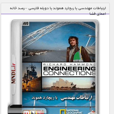
دنیای خوراکی ها
ارتباطات مهندسی با ریچارد هموند با دوبله فارسی – رصد خانه
اعماق فضا
زمین شناسی / محیط زیست
سازه/ معماری/ مهندسی
سرگرمی
شناخت کودکان
طبیعت
علم و فناوری
فرهنگ / هنر
کیهان / نجوم
گردشگری
ماورایی
مسابقات / ورزشی