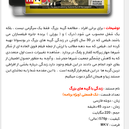
توضیحات :
برای برخی افراد ، مطالعه گربه بزرگ فقط یک سرگرمی نیست ، بلکه
یک شغل محسوب می شود.(درک ) و ( بورلی ) برنده جایزه فیلمسازان می
باشند،فیلمی که در 30 سال کاوش در زندگی گربه های بزرگ در بوتسوانا تهیه
کرده اند، فیلمی که سه دهه مطالب با ارزش از جمله فیلم فوق العاده ای از شکار
شیرها،مهار زیرکانه کفتار و پلنگ در بردارد . مشاهده تغییرات دست اول متعددی
که به کاهش چشمگیر جمعیت شیرها منجر شد ، و آنچه به منظور حصول اطمینان از
بقای خود انجام می دادند در این فیلم وجود دارد.زندگی درباره بخشی از افراطی
ترین گربه ها در این فیلم قرار گرفته است . با این مقدمه شما را به تماشای این
مستند زیبا و هیجان انگیز دعوت میکنیم
نام مستند :
زندگی با گربه های بزرگ
تعداد قسمت :
تک قسمتی (ویژه برنامه)
زبان : دوبله فارسی
زمان : حدود 45 دقیقه
حجم : 220 مگابایت
کیفیت : 576p (عالی)
فرمت : MKV