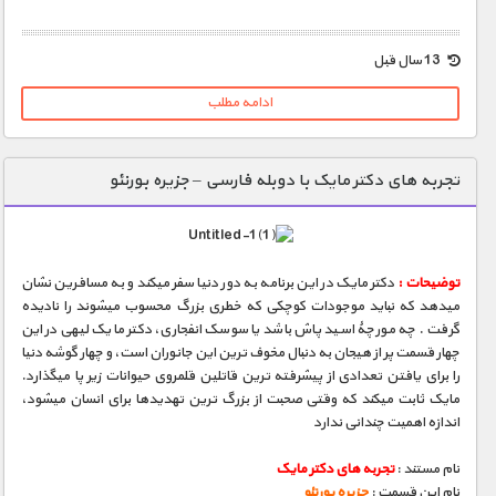
1900 تومان – خريد لينک دانلود (افزودن به سبد خريد)
13 سال قبل
ادامه مطلب
تجربه های دکتر مایک با دوبله فارسی – جزیره بورنئو
توضیحات :
دکتر مایک در این برنامه به دور دنیا سفر میکند و به مسافرین نشان
میدهد که نباید موجودات کوچکی که خطری بزرگ محسوب میشوند را نادیده
گرفت . چه مورچۀ اسید پاش باشد یا سوسک انفجاری، دکتر مایک لیهی در این
چهار قسمت پر از هیجان به دنبال مخوف ترین این جانوران است، و چهار گوشه دنیا
را برای یافتن تعدادی از پیشرفته ترین قاتلین قلمروی حیوانات زیر پا میگذارد.
مایک ثابت میکند که وقتی صحبت از بزرگ ترین تهدیدها برای انسان میشود،
اندازه اهمیت چندانی ندارد
نام مستند :
تجربه های دکتر مایک
نام این قسمت :
جزیره بورنئو