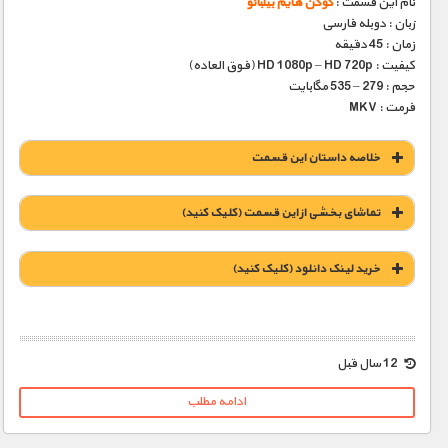
نام این قسمت :
گوگن هایم بیلبائو‬‎
زبان : دوبله فارسی
زمان : 45 دقیقه
کیفیت : HD 1080p – HD 720p (فوق العاده)
حجم : 279 – 535 مگابایت
فرمت : MKV
خلاصه داستان این قسمت
تماشای بخشی از این قسمت (کلیک کنید)
خريد لينک دانلود (کليک کنيد)
1900 تومان – خريد لينک دانلود (افزودن به سبد خريد)
12 سال قبل
ادامه مطلب