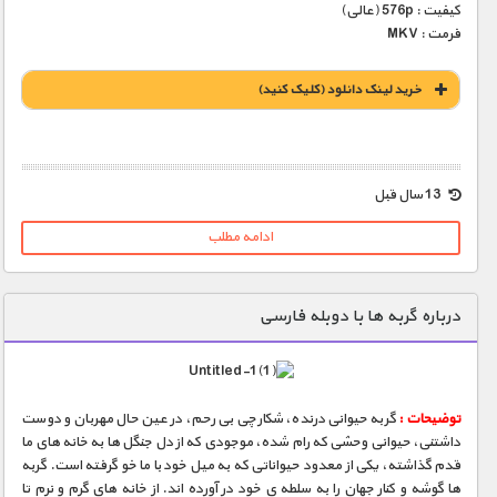
کیفیت : 576p (عالی)
فرمت : MKV
خريد لينک دانلود (کليک کنيد)
1900 تومان – خريد لينک دانلود (افزودن به سبد خريد)
13 سال قبل
ادامه مطلب
درباره گربه ها با دوبله فارسی
توضیحات :
گربه حیوانی درنده، شکارچی بی رحم، در عین حال مهربان و دوست
داشتنی، حیوانی وحشی که رام شده، موجودی که از دل جنگل ها به خانه های ما
قدم گذاشته، یکی از معدود حیواناتی که به میل خود با ما خو گرفته است. گربه
ها گوشه و کنار جهان را به سلطه ی خود در آورده اند. از خانه های گرم و نرم تا