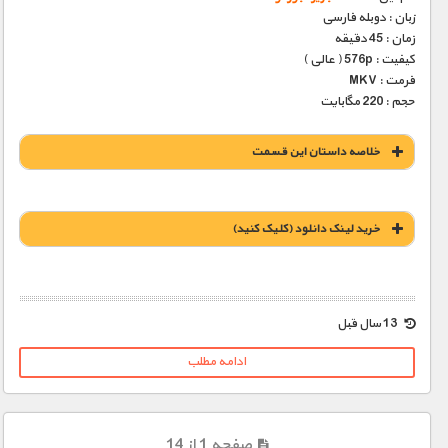
زبان : دوبله فارسی
زمان : 45 دقیقه
کیفیت : 576p ( عالی )
فرمت : MKV
حجم : 220 مگابایت
خلاصه داستان این قسمت
خريد لينک دانلود (کليک کنيد)
1900 تومان – خريد لينک دانلود (افزودن به سبد خريد)
13 سال قبل
ادامه مطلب
صفحه 1 از 14