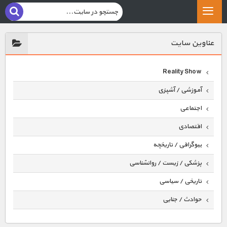
عناوين سايت
Reality Show
آموزشی / آشپزی
اجتماعی
اقتصادی
بیوگرافی / تاریخچه
پزشکی / زیست / روانشناسی
تاریخی / سیاسی
حوادث / جنایی
حیوانات