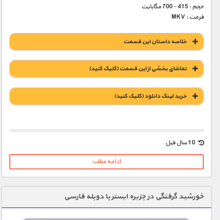
حجم : 415 – 700 مگابایت
فرمت : MKV
خلاصه داستان این قسمت
تماشای بخشی از این قسمت (کلیک کنید)
خريد لينک دانلود (کليک کنيد)
1900 تومان – خريد لينک دانلود (افزودن به سبد خريد)
10 سال قبل
ادامه مطلب
خورشید گرفتگی در جزیره ایستر با دوبله فارسی