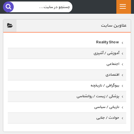
عناوين سايت
Reality Show
آموزشی / آشپزی
اجتماعی
اقتصادی
بیوگرافی / تاریخچه
پزشکی / زیست / روانشناسی
تاریخی / سیاسی
حوادث / جنایی
حیوانات