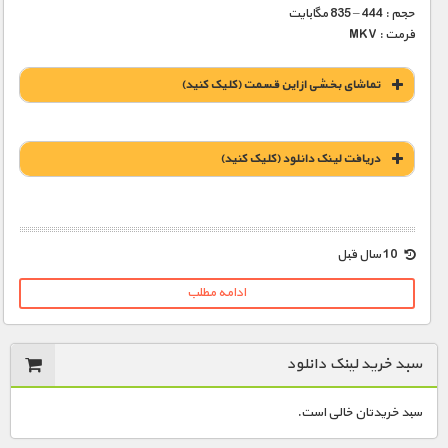
حجم : 444 – 835 مگابایت
فرمت : MKV
تماشای بخشی از این قسمت (کلیک کنید)
دریافت لينک دانلود (کليک کنيد)
1900 تومان – خريد لينک دانلود (افزودن به سبد خريد)
10 سال قبل
ادامه مطلب
سبد خرید لینک دانلود
سبد خریدتان خالی است.