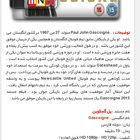
مستند های اختصاصی
توضیحات :
. Paul John Gascoigne متولد 27 می 1967 در کشور انگلستان می
باشد . او یکی از بازیکنان سابق تیم فوتبال انگلستان و همچنین یکی از مربیان موفق
این کشور می باشد . و در طول فعالیت ورزشی خود موفق به کسب بیش از پنجاه و
هفت جایزه ورزشی شده است . او در موزه ورزشی کشور بریتانیا به عنوان یکی از
بااستعداد ترین هافبک میانی های تاریخ فوتبال این کشور انتخاب شده است .
پاول در Gateshead متولد شد ، و در دوران کودکی به سرعت به استعداد خود
پی برد و در مدرسه و سایر وقت های آزاد خود به بازی فوتبال می پرداخت . پس از
مدت کوتاهی او به تیم فوتبال Newcastle United پیوست و به واسطه
موفقیت های بسیاری که در این باشگاه کسب کرد ، به تیم تاتنهام انتقال یافت .
این انتقال آغاز موفقیت های بینظیر این بازیکن جوان بود . فیلم مستند
Gascoigne 2015 یک مستند بسیار زیبا در رابطه با این بازیکن موفق می باشد .
نام مستند :
پل گسکوین
نام انگلیسی :
Gascoigne
زبان : دوبله فارسی
زمان : 70 دقیقه
کیفیت : HD 1080p – HD 720p (فوق العاده)