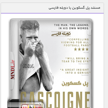
دنیای خوراکی ها
مستند پل گسکوین با دوبله فارسی
زمین شناسی / محیط زیست
سازه/ معماری/ مهندسی
سرگرمی
شناخت کودکان
طبیعت
علم و فناوری
فرهنگ / هنر
کیهان / نجوم
گردشگری
ماورایی
مسابقات / ورزشی