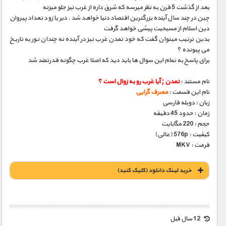
بعد از گذشت 5 قرن به نظر میرسه که شرق داره از غرب نیز جلو میزنه
چین در چند سال آینده بزرگترین افتصاد دنیا خواهد شد . دیر یا زود تعداد پیروان
دین اسلام از مسیحیت پیشی خواهد گرفت
بدین ترتیب میتوان گفت که خود تمدن غرب نیز در آینده نه چندان نور به تاریخ
می پیونده ؟
برای پاسخ به تمام این سوال ها باید دید که اصلا غرب چگونه قدرتمند شد
نام مستند :
تمدن ; آیا غرب رو به زوال است ؟
نام این قسمت :
مصرف گرایی
زبان : دوبله فارسی
زمان : حدود 45 دقیقه
حجم : 220 مگابایت
کیفیت : 576p (عالی)
فرمت : MKV
خريد لينک دانلود (کليک کنيد)
1900 تومان – خريد لينک دانلود (افزودن به سبد خريد)
12 سال قبل