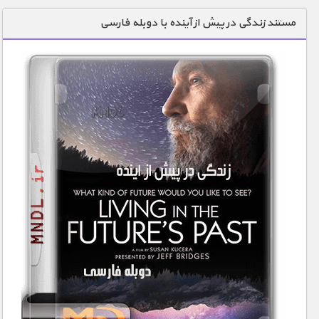
دنیای خوراکی ها
مستند زندگی در پیش از آینده با دوبله فارسی
زمین شناسی / محیط زیست
سازه/ معماری/ مهندسی
سرگرمی
شناخت کودکان
طبیعت
علم و فناوری
فرهنگ / هنر
کیهان / نجوم
گردشگری
ماورایی
مسابقات / ورزشی