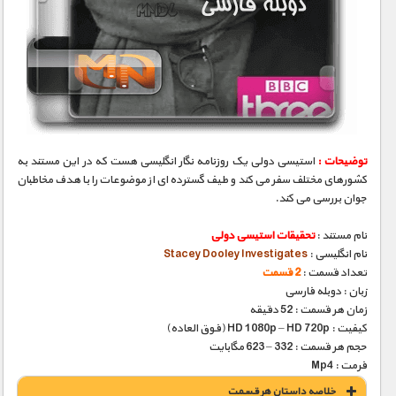
توضیحات :
استیسی دولی یک روزنامه نگار انگلیسی هست که در این مستند به
کشورهای مختلف سفر می کند و طیف گسترده ای از موضوعات را با هدف مخاطبان
جوان بررسی می کند.
نام مستند :
تحقیقات استیسی دولی
نام انگلیسی :
Stacey Dooley Investigates
تعداد قسمت :
2 قسمت
زبان : دوبله فارسی
زمان هر قسمت : 52 دقیقه
کیفیت : HD 1080p – HD 720p (فوق العاده)
حجم هر قسمت : 332 – 623 مگابایت
فرمت : Mp4
خلاصه داستان هر قسمت