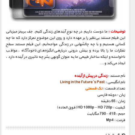
مستند های اختصاصی
توضیحات :
ما دوست داریم در چه نوع آینده‎ای زندگی کنیم. جف بریجز میزبانی
این فیلم مستند بی‌نظیر را بر عهده دارد و روی این موضوع تمرکز دارد که ما چه
کسانی هستیم و با چه چالش‎هایی در زندگی مواجه‌ایم. این فیلم مستند سطح
تفکرات ما را بالا برده و بینش درونی درباره‎ی انگیزه‌های ناخودآگاه ، عواقب
ناخواسته و اینکه ساختار طبیعی ما به عنوان گونه‎ی بشر چه تاثیری در آینده دارد ،
ایجاد می‌کند و…
نام مستند :
زندگی در پیش از آینده
نام انگلیسی :
Living in the Future’s Past
تعداد قسمت :
تک قسمتی
زبان : دوبله فارسی
زمان : 65 دقیقه
کیفیت : HD 1080p – HD 720p (فوق العاده)
حجم : 418 – 790 مگابایت
فرمت : Mp4