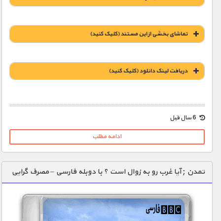
تماشای بخشی از این مستند (کلیک کنید)
دریافت لينک دانلود (کليک کنيد)
6 سال قبل
1900 تومان – راز کثیف مد (افزودن به سبد خريد)
ادامه مطلب
1900 تومان – جنگ روسیه با زنان (افزودن به سبد خريد)
تمدن ; آیا غرب رو به زوال است ؟ با دوبله فارسی – مصرف گرایی
1900 تومان – بهره کشی جنسی از کودکان در ژاپن (افزودن به سبد خريد)