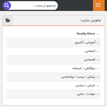
عناوين سايت
Reality Show
آموزشی / آشپزی
اجتماعی
اقتصادی
بیوگرافی / تاریخچه
پزشکی / زیست / روانشناسی
تاریخی / سیاسی
حوادث / جنایی
حیوانات